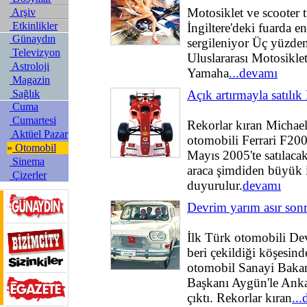
Motosiklet ve scooter 
Arşiv
Etkinlikler
İngiltere'deki fuarda e
Günaydın
sergileniyor Üç yüzden 
Televizyon
Uluslararası Motosikle
Astroloji
Yamaha
...devamı
Magazin
Sağlık
Açık artırmayla satılık 
Cuma
Cumartesi
Rekorlar kıran Michae
Aktüel Pazar
otomobili Ferrari F200
»
Otomobil
Mayıs 2005'te satılacak
Sinema
araca şimdiden büyük i
Çizerler
duyurulur.
devamı
Devrim yarım asır sonra
İlk Türk otomobili De
beri çekildiği köşesind
otomobil Sanayi Bak
Başkanı Aygün'le Ankar
çıktı. Rekorlar kıran
..