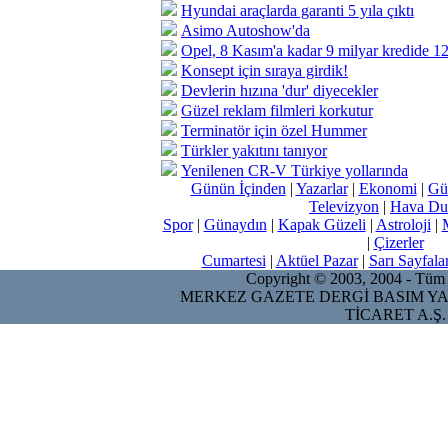
Hyundai araçlarda garanti 5 yıla çıktı
Asimo Autoshow'da
Opel, 8 Kasım'a kadar 9 milyar kredide 12 
Konsept için sıraya girdik!
Devlerin hızına 'dur' diyecekler
Güzel reklam filmleri korkutur
Terminatör için özel Hummer
Türkler yakıtını tanıyor
Yenilenen CR-V Türkiye yollarında
Günün İçinden
|
Yazarlar
|
Ekonomi
|
Gü
Televizyon
|
Hava Du
Spor
|
Günaydın
|
Kapak Güzeli
|
Astroloji
|
|
Çizerler
Cumartesi
|
Aktüel Pazar
|
Sarı Sayfala
Copyright © 2003, 2004 - Tüm ha
MERKEZ GAZETE DERGİ BASIM YA
TİCARET A.Ş.