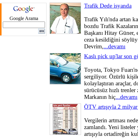
Trafik Dede isyanda
Google Arama
Trafik Yılı'nda artan k
bozdu Trafik Kazaları
Başkanı Hitay Güner, e
ceza kesildiğini söylü
Devrim,
...devamı
Kaslı pick up'lar son 
Toyota, Tokyo Fuarı'nd
sergiliyor. Özürlü kişil
kolaylaştıran araçlar, 
sürücüsüz hızlı trenler 
Markanın hiç
...devamı
ÖTV artışıyla 2 milyar
Vergilerin artması nede
zamlandı. Yeni listele
artışıyla ortadireğin k