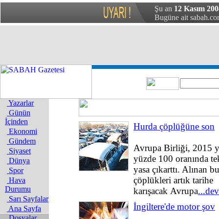
Şu an
12 Kasım 20
Bugüne ait sabah.com
Yazarlar
Günün
İçinden
Hurda çöplüğüne son
Ekonomi
Gündem
Avrupa Birliği, 2015 y
Siyaset
yüzde 100 oranında tek
Dünya
yasa çıkarttı. Alınan b
Spor
çöplükleri artık tarihe
Hava
Durumu
karışacak Avrupa
...de
Sarı Sayfalar
İngiltere'de motor şov
Ana Sayfa
Dosyalar