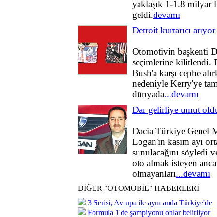
yaklaşık 1-1.8 milyar l
geldi.
devamı
Detroit kurtarıcı arıyor
Otomotivin başkenti De
seçimlerine kilitlendi.
Bush'a karşı cephe alırk
nedeniyle Kerry'ye ta
dünyada
...devamı
Dar gelirliye umut old
Dacia Türkiye Genel 
Logan'ın kasım ayı ort
sunulacağını söyledi ve
oto almak isteyen anc
olmayanları
...devamı
DİĞER "OTOMOBİL" HABERLERİ
3 Serisi, Avrupa ile aynı anda Türkiye'de
Formula 1'de şampiyonu onlar belirliyor