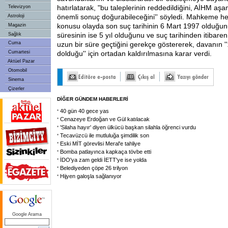
hatırlatarak, "bu taleplerinin reddedildiğini, AİHM a
Televizyon
önemli sonuç doğurabileceğini'' söyledi. Mahkeme hey
Astroloji
konusu olayda son suç tarihinin 6 Mart 1997 olduğun
Magazin
süresinin ise 5 yıl olduğunu ve suç tarihinden itibare
Sağlık
Cuma
uzun bir süre geçtiğini gerekçe göstererek, davanın 
Cumartesi
dolduğu'' için ortadan kaldırılmasına karar verdi.
Aktüel Pazar
Otomobil
Sinema
Çizerler
DİĞER GÜNDEM HABERLERİ
40 gün 40 gece yas
Cenazeye Erdoğan ve Gül katılacak
'Silaha hayır' diyen ülkücü başkan silahla öğrenci vurdu
Tecavüzcü ile mutluluğa şimdilik son
Eski MİT görevlisi Meral'e tahliye
Bomba patlayınca kapkaça tövbe etti
İDO'ya zam geldi İETT'ye ise yolda
Belediyeden çöpe 26 trilyon
Hijyen galoşla sağlanıyor
Google Arama