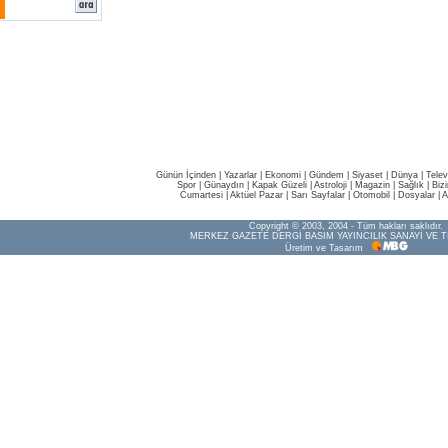
Günün İçinden
|
Yazarlar
|
Ekonomi
|
Gündem
|
Siyaset
|
Dünya |
Telev
Spor
|
Günaydın
|
Kapak Güzeli
|
Astroloji
|
Magazin
|
Sağlık
|
Biz
Cumartesi
|
Aktüel Pazar
|
Sarı Sayfalar
|
Otomobil
|
Dosyalar
|
A
Copyright © 2003, 2004 - Tüm hakları saklıdır.
MERKEZ GAZETE DERGİ BASIM YAYINCILIK SANAYİ VE T
Üretim ve Tasarım