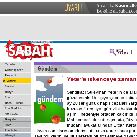
Şu an
12 Kasım 20
Bugüne ait sabah.com
Yazarlar
Günün İçinden
Ekonomi
Yeter'e işkenceye zaman
»
Gündem
Siyaset
Sendikacı Süleyman Yeter'in de ara
Dünya
gözaltındaki 15 kişiye işkence iddiası
Spor
ay 20'şer günlük hapis cezaları Yarg
Hava Durumu
bozulan 4 emniyet görevlisi hakkın
Sarı Sayfalar
aşımı'' nedeniyle ortadan kaldırıldı.
Ana Sayfa
Mahkemesi'ndeki duruşmada, "diyece
Dosyalar
müdahil avukatlarından Ercan Kartal
Arşiv
olayda sanıkların amirlerinin de cezalandırılması gere
Etkinlikler
savunduklarını ve uluslararası bir sözleşmeye dayandı
Günaydın