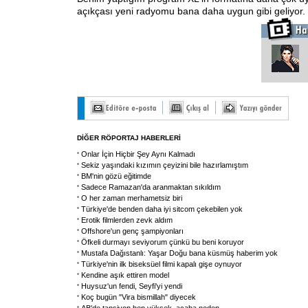
açıkçası yeni radyomu bana daha uygun gibi geliyor.
DİĞER RÖPORTAJ HABERLERİ
Onlar İçin Hiçbir Şey Aynı Kalmadı
Sekiz yaşındaki kızımın çeyizini bile hazırlamıştım
BM'nin gözü eğitimde
Sadece Ramazan'da aranmaktan sıkıldım
O her zaman merhametsiz biri
Türkiye'de benden daha iyi sitcom çekebilen yok
Erotik filmlerden zevk aldım
Offshore'un genç şampiyonları
Öfkeli durmayı seviyorum çünkü bu beni koruyor
Mustafa Dağıstanlı: Yaşar Doğu bana küsmüş haberim yok
Türkiye'nin ilk biseksüel filmi kapalı gişe oynuyor
Kendine aşık ettiren model
Huysuz'un fendi, Seyfi'yi yendi
Koç bugün "Vira bismillah" diyecek