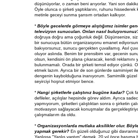
düşünüyorlar, o zaman beni arıyorlar. Yani son daki
Öyle olunca o şirketi yaptıklarını, ruhunu hissederek
metinle geceyi sunma şansım ortadan kalkıyor.
*
Böyle gecelerde görmeye alıştığımız isimler ge
televizyon sunucuları. Onları nasıl buluyorsunu
doğruya doğru ama çoğunluk değil. Düşünsenize, sizin 
bir sunucuya bütün organizasyonu emanet ediyorsun
bakıyorsunuz, sunucu gerçekten çuvallamış. Asıl çuval
oluyor aslında. Benim bir prensibim var, gecenin sun
olsun, kendisini ön plana çıkaracak, kendi reklamını
bulunmamalı. Orada bir şirketi temsil ediyor çünkü. O
etmek lazım. Ayrıca bir de son günlerde samimiyet ile 
dengenin kaybolduğuna inanıyorum. Samimilik güzel 
seyirciyi hoşnut etmiyor bence.
*
Hangi şirketlerle çalıştınız bugüne kadar?
Çok fa
defileler, açılışlar hepsinde görev aldım. Ayrıca sad
yapmıyorum, şirketleri çalıştıktan sonra o şirketin çal
motivasyon sağlayacak konuşmalar da gerçekleştiriy
çalışmalarım da oldu.
*
Organizasyonlarda mutlaka aksilikler olur. Böy
yapmak gerekir?
En güzeli olduğunuz gibi davranm
Yanlışsa "Yanlış yaptım" demek. 20 yıl önce başıma bi