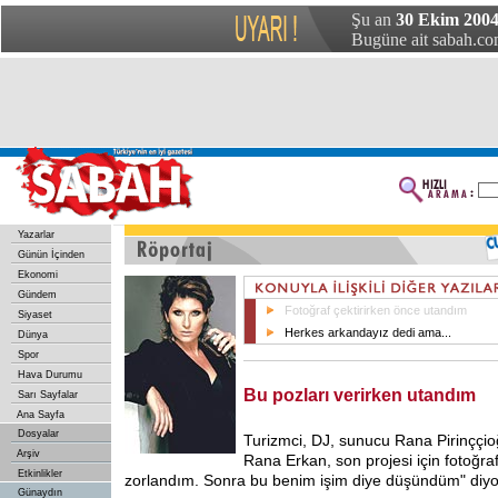
Şu an
30 Ekim 2004
Bugüne ait sabah.com
Yazarlar
Günün İçinden
Ekonomi
Gündem
Fotoğraf çektirirken önce utandım
Siyaset
Herkes arkandayız dedi ama...
Dünya
Spor
Hava Durumu
Bu pozları verirken utandım
Sarı Sayfalar
Ana Sayfa
Dosyalar
Turizmci, DJ, sunucu Rana Pirinççioğ
Arşiv
Rana Erkan, son projesi için fotoğra
Etkinlikler
zorlandım. Sonra bu benim işim diye düşündüm" diyo
Günaydın