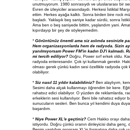
unutmuyorum. 1980 sonrasıydı ve uluslararası bir
Evren de izleyiciler arasındaydı. Herkesi İstiklal Marş
ettim. Herkes ayağa kalktı. Sonra birden bire rock m
başladı. Yaklaşık beş saniye kadar sürdü, sonra İstikl
Ama ben o beş saniyede bittim, yaşlandım yani. Ama
kıpırdayıp bir şey de söyleyemedim.
*
Görüntünüz önemli ama siz aslında sesinizle p
Hem organizasyonlarda hem de radyoda. Sizin ayrı
yanılmıyorsam Power FM'in kadın DJ'i kalmadı. R
mi tercih ediliyor?
Doğru, Power sırf erkek oldu. Ka
radyoda enteresandır. Çok iyi kullanmak gerekir. Hakik
olması gerek çünkü kadın sesi özellikle radyoda çok k
olabiliyor.
*
Siz nasıl 11 yıldır kalabildiniz?
Ben alaylıyım, kend
Sesimi daha alçak kullanmayı öğrendim bir kere. Eğit
rahatsız edici olabiliyor. O yüzden de reklamlarda, r
erkeklerin sesi kullanılıyor. Beni bile rahatsız ediyor 
sunucuların sesleri. Ben bunca yıl kendimi duya duya,
başardım.
*
Niye Power XL'e geçtiniz?
Cem Hakko orayı daha
istiyordu. Doğru çünkü oranın dinleyicisi daha genç, 
Benim yaptığım program XL'in formatına daha çok u