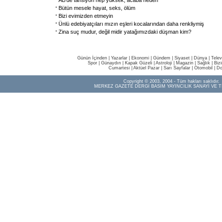
AB'de tansiyon hep yüksek, acaba neden
Bütün mesele hayat, seks, ölüm
Bizi evimizden etmeyin
Ünlü edebiyatçıları mızın eşleri kocalarından daha renkliymiş
Zina suç mudur, değil midir yatağımızdaki düşman kim?
Günün İçinden
|
Yazarlar
|
Ekonomi
|
Gündem
|
Siyaset
|
Dünya |
Telev
Spor
|
Günaydın
|
Kapak Güzeli
|
Astroloji
|
Magazin
|
Sağlık
|
Biz
Cumartesi
|
Aktüel Pazar
|
Sarı Sayfalar
|
Otomobil
|
Do
Copyright © 2003, 2004 - Tüm hakları saklıdır.
MERKEZ GAZETE DERGİ BASIM YAYINCILIK SANAYİ VE T