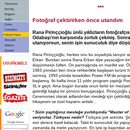
Televizyon
***
Astroloji
Magazin
Fotoğraf çektirirken önce utandım
Sağlık
Cuma
Cumartesi
Rana Pirinççioğlu ünlü yıldızların fotoğrafçıs
»
Aktüel Pazar
Odabaşı'nın karşısında zorluk çekmiş. Sonr
Otomobil
utanıyorsun, senin işin sunuculuk diye düş
Sinema
Çizerler
Rana Pirinççioğlu, herkes onu bu soyadıyla tanıyor 
Erkan. Bundan sonra Rana Erkan diye yazacağım kim
düşünmesin lütfen. On parmağında on marifet var. Önc
1983 yılından beri önce rehberlikle başlayan turizm 
sürmüş. 1993 yılında tesadüfen Power FM'de prog
başlamış. İki hafta önce 11 yıldır program yaptığı 
XL'e geçti. Ama bugün burada onun farklı bir meziyet
getirdiği başka bir yönünü konuşacağız. Pirinççioğlu 
Ceremonies olarak adlandırılan mesleği için çektirdiği
hikayesini ve özel hayatını anlattı...
*
Sizin yaptığınız mesleğe yurtdışında "Master of
veriyorlar. Türkçesi nedir?
Türkçesi yok aslında. 
son derece basit kalacak. Tabii ki sunuculuk da yap
Google Arama
zamanda da metin yazıyorum. En iyisi işi başından 