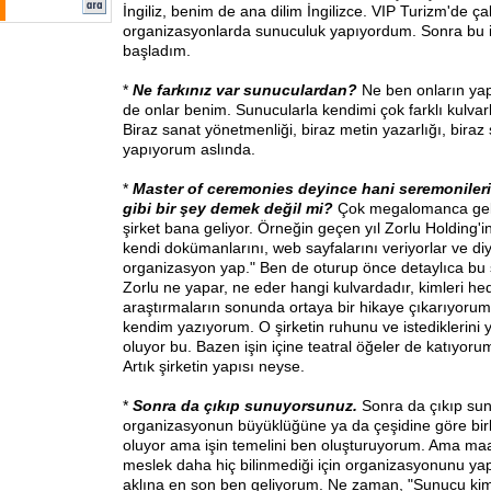
İngiliz, benim de ana dilim İngilizce. VIP Turizm'de çal
organizasyonlarda sunuculuk yapıyordum. Sonra bu iş
başladım.
*
Ne farkınız var sunuculardan?
Ne ben onların yap
de onlar benim. Sunucularla kendimi çok farklı kulva
Biraz sanat yönetmenliği, biraz metin yazarlığı, biraz
yapıyorum aslında.
*
Master of ceremonies deyince hani seremonilerin
gibi bir şey demek değil mi?
Çok megalomanca geli
şirket bana geliyor. Örneğin geçen yıl Zorlu Holding'in
kendi dokümanlarını, web sayfalarını veriyorlar ve diyor
organizasyon yap." Ben de oturup önce detaylıca bu ş
Zorlu ne yapar, ne eder hangi kulvardadır, kimleri he
araştırmaların sonunda ortaya bir hikaye çıkarıyorum
kendim yazıyorum. O şirketin ruhunu ve istediklerini 
oluyor bu. Bazen işin içine teatral öğeler de katıyoru
Artık şirketin yapısı neyse.
*
Sonra da çıkıp sunuyorsunuz.
Sonra da çıkıp su
organizasyonun büyüklüğüne ya da çeşidine göre bi
oluyor ama işin temelini ben oluşturuyorum. Ama maa
meslek daha hiç bilinmediği için organizasyonunu yap
aklına en son ben geliyorum. Ne zaman, "Sunucu kim