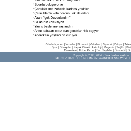
Vitamin alırken iki kere düşünün
Sporda buluşuyorlar
Çocuklarımız zehirsiz karides yesinler
Çetin Altan'a vefa borcunu okulla ödedi
Altan: "çok Duygulandım"
Bir asırlık koleksiyon
Yanlış beslenme yaşlandırır
Anne babaları obez olan çocuklar risk taşıyor
Anoreksia yaşlıları da vuruyor
Günün İçinden
|
Yazarlar
|
Ekonomi
|
Gündem
|
Siyaset
|
Dünya |
Telev
Spor
|
Günaydın
|
Kapak Güzeli
|
Astroloji
|
Magazin
|
Sağlık
|
Biz
Cumartesi
|
Aktüel Pazar
|
Sarı Sayfalar
|
Otomobil
|
Do
Copyright © 2003, 2004 - Tüm hakları saklıdır.
MERKEZ GAZETE DERGİ BASIM YAYINCILIK SANAYİ VE T