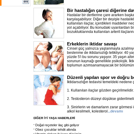
Bir hastalığın çaresi diğerine da
Hastalar bir dertlerine çare ararken başka
karşılaşabiliyor. Diğer bir deyişle hastalı
kullanılan ilaçlar, içerdikleri maddeler n
yol açabiliyor. Bu konudaki uyarılardan b
bozukluklarında kullanılan arterit ilaçları
Erkeklerin iktidar savaşı
Cinsel güç yalnızca yaşlanmayla azalmıyo
beslenme de iktidarsızlığı tetikliyor. 40 y
yüzde 5'i bu sorunu yaşıyor. 35 yaşın altı
sorunun kaynağı genellikle psikolojik. İkt
toplumun azımsanamayacak bir bölümü
Düzenli yapılan spor ve doğru 
İktidarsızlığın tedavisi temeldeki nedene 
1. Kullanılan ilaçlar gözden geçirilmelidir.
2. Testosteron düzeyi düşükse giderilmelid
3. Sinirlerin ve damarların zarar görmesi
alkol kesilmeli, kolesterol
...devamı
DİĞER İYİ YAŞA HABERLERİ
Doğal reçeteler ilaç gibi geliyor
Obez çocuklar tehdit altında