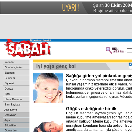
Şu an
30 Ekim 2004
Bugüne ait sabah.com
Yazarlar
Günün İçinden
Ekonomi
Sağlığa giden yol çinkodan geçi
Gündem
Çinkonun hormon metabolizmasına önemli 
Siyaset
ruhsal yaşamınız üzerinde etkisi vardır. M
birçoğunda çinko yetersizliği görülür. Çi
Dünya
bölünmesi, gelişmesi ve onarılması dahil
Spor
fonksiyonların çoğunda rol oynar. Vücud
Hava Durumu
Sarı Sayfalar
Göğüs estetiğinde bir ilk
Ana Sayfa
Doç. Dr. Mehmet Bayramiçli'nin uyguladığ
Dosyalar
meme küçültme ameliyatları sonrasında g
Arşiv
ortadan kalkıyor. Meme küçültme ameliyatl
uğraştıran konuların başında geliyor. B
Etkinlikler
ameliyatlarda tam anlamıyla çözülemeye
Günaydın