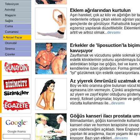
Televizyon
Eklem ağrılarından kurtulun
Astroloji
Aşırı hareket, çok az kilo ve ağırlığın bir 
Magazin
nedenlerle ortaya çıkan eklem ağrıları ya
Sağlık
gençlerde de görülüyor. Rahatsızlık başın
Cuma
egzersiz yapılarak düzeltilebilir. Eklemleri
Cumartesi
artrit ve artroz olmak
...devamı
»
Aktüel Pazar
Otomobil
Erkekler de 'liposuction'la biçi
Sinema
kavuşuyor
Çizerler
Zayıflamak ve vücudunu şekle sokmak için
estetik kliniklerinin yolunu aşındırmaya b
aldırdıkları bölge ise göğüs, bel ve karı
kendilerine özen gösteriyor. Forma girmek 
"iyi" gözükmek için estetik operasyonlara
Az yiyerek ömrünüzü uzatmak e
Boy ve kilo oranına göre bulunan vücut ki
aşmasına izin vermeyin. Çünkü araştırmal
az yiyen ve zayıf kişiler olduğunu gösteriy
enerji, fiziksel çalışmalar, büyüme ve geli
vücutta kullanılması ile
...devamı
Göğüs kanseri ilacı prostata um
Bilimadamları, göğüs kanserinde kullanılan
kanseri olan ve hormon terapisine cevap 
çare olabileceğini açıkladı. New England
Google Arama
yapılan iki araştırma, ilacın yaşamı iki ay
koyuyor. Bazı yan etkileri
...devamı