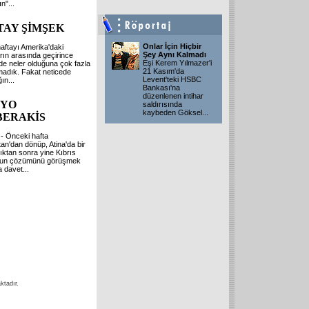
ın"
...
TAY ŞİMŞEK
Onlar İçin Hiçbir
ftayı Amerika'daki
Şey Aynı Kalmadı
rın arasında geçirince
Eşi Kerem Yılmazer'i
de neler olduğuna çok fazla
21 Kasım'da
madık. Fakat neticede
Levent'teki HSBC
ğın
...
Bankası'na
düzenlenen intihar
LYO
saldırısında
kaybeden Göksel
...
BERAKİS
- Önceki hafta
tan'dan dönüp, Atina'da bir
ıktan sonra yine Kıbrıs
un çözümünü görüşmek
a davet
...
ktadır.