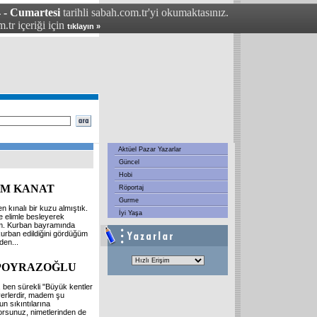
 - Cumartesi
tarihli sabah.com.tr'yi okumaktasınız.
.tr içeriği için
tıklayın »
Aktüel Pazar Yazarlar
Güncel
Hobi
IM KANAT
Röportaj
Gurme
 kınalı bir kuzu almıştık.
İyi Yaşa
 elimle besleyerek
m. Kurban bayramında
kurban edildiğini gördüğüm
mden
...
 POYRAZOĞLU
 ben sürekli "Büyük kentler
 yerlerdir, madem şu
un sıkıntılarına
orsunuz, nimetlerinden de