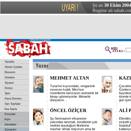
Şu an
30 Ekim 2004
Bugüne ait sabah.com
Yazarlar
Günün İçinden
Ekonomi
MEHMET ALTAN
KAZ
Gündem
Siyaset
Tuna'nın kıyısındaki, rengarenk
Çocukken
Dünya
sevecen kuleli, Miro'nun
Günlerce
resimlerine benzeyen asimetrik bir
büyüttü
Spor
binayı gösteriyorlar. Mimarlık
törenle 
Hava Durumu
dünyasını
...
gün içi
Sarı Sayfalar
Ana Sayfa
ÖNCEL ÖZİÇER
ALİ
Dosyalar
Şu Semraanım efsanesini
Efendim,
Arşiv
yakından tanımak, kendisinin çok
eziyetli
Etkinlikler
methini duyduğum fikirlerine
İstanbul'
mazhar olmak istiyorum ama bir
katlanıy
Günaydın