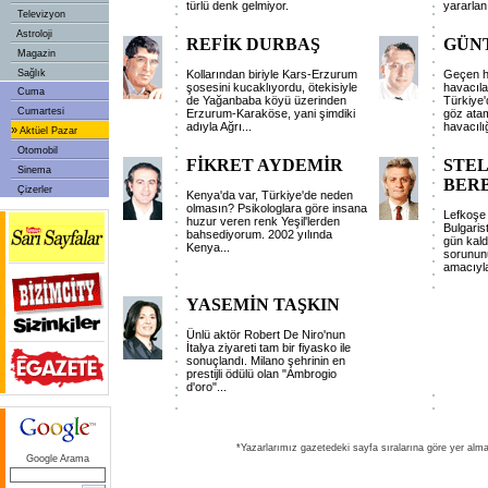
türlü denk gelmiyor.
yararlan
Televizyon
Astroloji
REFİK DURBAŞ
GÜN
Magazin
Sağlık
Kollarından biriyle Kars-Erzurum
Geçen ha
şosesini kucaklıyordu, ötekisiyle
havacıla
Cuma
de Yağanbaba köyü üzerinden
Türkiye'
Cumartesi
Erzurum-Karaköse, yani şimdiki
göz ata
adıyla Ağrı
...
havacılı
»
Aktüel Pazar
Otomobil
FİKRET AYDEMİR
STE
Sinema
BER
Çizerler
Kenya'da var, Türkiye'de neden
olmasın? Psikologlara göre insana
Lefkoşe 
huzur veren renk Yeşil'lerden
Bulgaris
bahsediyorum. 2002 yılında
gün kald
Kenya
...
sorunun
amacıyl
YASEMİN TAŞKIN
Ünlü aktör Robert De Niro'nun
İtalya ziyareti tam bir fiyasko ile
sonuçlandı. Milano şehrinin en
prestijli ödülü olan "Ambrogio
d'oro"
...
*Yazarlarımız gazetedeki sayfa sıralarına göre yer alma
Google Arama