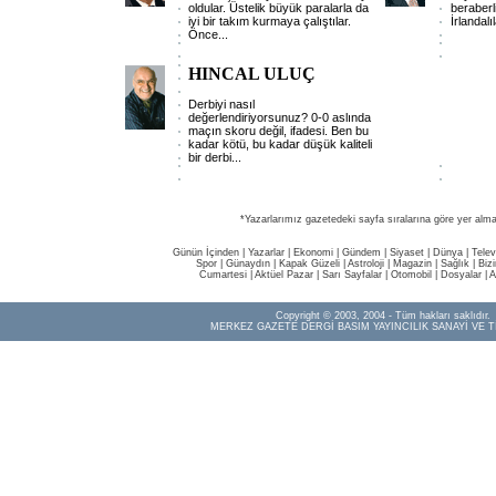
oldular. Üstelik büyük paralarla da
beraberl
iyi bir takım kurmaya çalıştılar.
İrlandal
Önce
...
HINCAL ULUÇ
Derbiyi nasıl
değerlendiriyorsunuz? 0-0 aslında
maçın skoru değil, ifadesi. Ben bu
kadar kötü, bu kadar düşük kaliteli
bir derbi
...
*Yazarlarımız gazetedeki sayfa sıralarına göre yer alma
Günün İçinden
|
Yazarlar
|
Ekonomi
|
Gündem
|
Siyaset
|
Dünya |
Telev
Spor
|
Günaydın
|
Kapak Güzeli
|
Astroloji
|
Magazin
|
Sağlık
|
Biz
Cumartesi
|
Aktüel Pazar
|
Sarı Sayfalar
|
Otomobil
|
Dosyalar
|
A
Copyright © 2003, 2004 - Tüm hakları saklıdır.
MERKEZ GAZETE DERGİ BASIM YAYINCILIK SANAYİ VE T