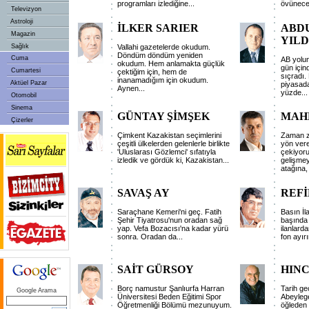
programları izlediğine
...
övünece
Televizyon
Astroloji
İLKER SARIER
ABD
Magazin
YILD
Sağlık
Vallahi gazetelerde okudum.
Döndüm döndüm yeniden
Cuma
AB yolun
okudum. Hem anlamakta güçlük
gün için
Cumartesi
çektiğim için, hem de
sıçradı. 
inanamadığım için okudum.
Aktüel Pazar
piyasad
Aynen
...
yüzde
...
Otomobil
Sinema
GÜNTAY ŞİMŞEK
MAH
Çizerler
Çimkent Kazakistan seçimlerini
Zaman z
çeşitli ülkelerden gelenlerle birlikte
yön vere
'Uluslarası Gözlemci' sıfatıyla
çekiyoru
izledik ve gördük ki, Kazakistan
...
gelişmey
atağına
SAVAŞ AY
REFİ
Saraçhane Kemeri'ni geç. Fatih
Basın İla
Şehir Tiyatrosu'nun oradan sağ
başında 
yap. Vefa Bozacısı'na kadar yürü
ilanlard
sonra. Oradan da
...
fon ayır
SAİT GÜRSOY
HIN
Borç namustur Şanlıurfa Harran
Tarih ge
Google Arama
Üniversitesi Beden Eğitimi Spor
Abeyleg
Öğretmenliği Bölümü mezunuyum.
öğleden