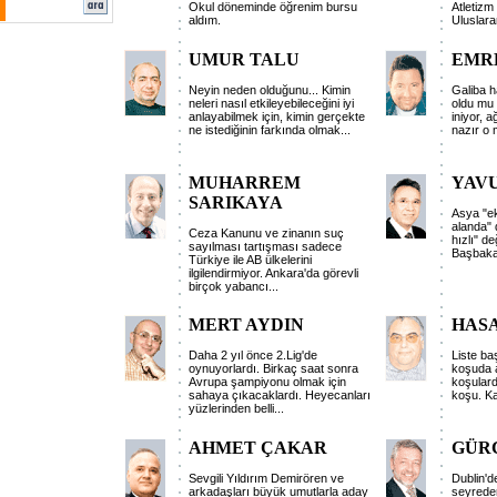
Okul döneminde öğrenim bursu
Atletizm
aldım.
Uluslara
UMUR TALU
EMR
Neyin neden olduğunu... Kimin
Galiba h
neleri nasıl etkileyebileceğini iyi
oldu mu 
anlayabilmek için, kimin gerçekte
iniyor, a
ne istediğinin farkında olmak
...
nazır o
MUHARREM
YAV
SARIKAYA
Asya "ek
alanda" 
Ceza Kanunu ve zinanın suç
hızlı" de
sayılması tartışması sadece
Başbaka
Türkiye ile AB ülkelerini
ilgilendirmiyor. Ankara'da görevli
birçok yabancı
...
MERT AYDIN
HAS
Daha 2 yıl önce 2.Lig'de
Liste ba
oynuyorlardı. Birkaç saat sonra
koşuda a
Avrupa şampiyonu olmak için
koşularda
sahaya çıkacaklardı. Heyecanları
koşu. Ka
yüzlerinden belli
...
AHMET ÇAKAR
GÜR
Sevgili Yıldırım Demirören ve
Dublin'd
arkadaşları büyük umutlarla aday
seyrede