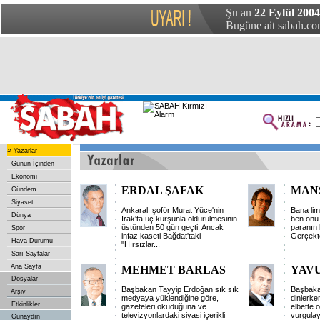
Şu an
22 Eylül 200
Bugüne ait sabah.com
»
Yazarlar
Günün İçinden
Ekonomi
ERDAL ŞAFAK
MAN
Gündem
Siyaset
Ankaralı şoför Murat Yüce'nin
Bana lim
Dünya
Irak'ta üç kurşunla öldürülmesinin
ben onu 
üstünden 50 gün geçti. Ancak
paranın 
Spor
infaz kaseti Bağdat'taki
Gerçekte
Hava Durumu
"Hırsızlar
...
Sarı Sayfalar
Ana Sayfa
MEHMET BARLAS
YAV
Dosyalar
Başbakan Tayyip Erdoğan sık sık
Başbaka
Arşiv
medyaya yüklendiğine göre,
dinlerke
Etkinlikler
gazeteleri okuduğuna ve
elbette 
televizyonlardaki siyasi içerikli
vurgulay
Günaydın