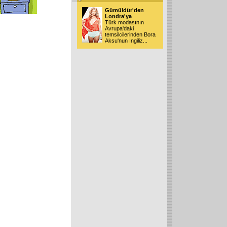
Gümüldür'den
Londra'ya
Türk modasının
Avrupa'daki
temsilcilerinden Bora
Aksu'nun İngiliz
...