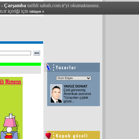
4 - Çarşamba
tarihli sabah.com.tr'yi okumaktasınız.
.tr içeriği için
tıklayın »
YAVUZ DONAT
Çinli görmemiş
Amerikalı astronot
"Uzaydan çıplak
gözle
...