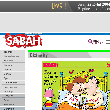
Şu an
22 Eylül 200
Bugüne ait sabah.com
Yazarlar
Günün İçinden
Ekonomi
Gündem
Siyaset
Dünya
Spor
Hava Durumu
Sarı Sayfalar
Ana Sayfa
Dosyalar
Arşiv
Etkinlikler
Günaydın