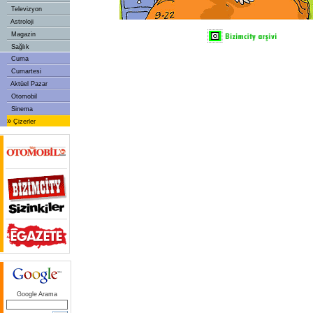
Televizyon
Astroloji
Magazin
Sağlık
Cuma
Cumartesi
Aktüel Pazar
Otomobil
Sinema
»
Çizerler
Google Arama