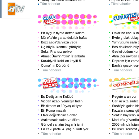
Tüm haberler...
Tüm haberler...
En uygun fiyata defter, kalem
Onlar ne çocuk ne
Mürefte'de şarap dolu bir hafta
...
Evde çıplak dolaş
Bozcaada'da yaza veda
Yumruğunu salla t
Üç büyük kentteki yürüyüş
...
Beş dakikada büy
Seksi Fransız geliyor
Gezici doğum kon
Ahmet Ümit'in "dişi" İstanbul'u
Atilla Dorsay'dan
Kurabiyeli, kekli en keyifli 5
...
Deprem için zama
Cuma'nın Dürbünü
Bach'a çocuk yo
Tüm haberler...
Tüm haberler...
Eş Değiştirme Kulübü
Reçete aranıyor
Vicdan azabı yemeğin tadını
...
Cari açıkta sadece
Bir dirhem et 10 yaş ekliyor
Sushi'yle gelen biri
Bir Roma masalı
Kazalara sanal ç
Etiler değerlenince onlar
...
Seat'ın bayilerini 
Asıl mesele seks ve ölüm
Modus'a güvenlikt
Güncel sanatın başarılı ismi
2005 yılında İstan
En eski parti 84. yaşını kutluyor
Brüksel, serbest 
Tüm haberler...
Tüm haberler...