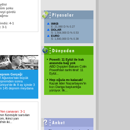
ydisi
kûm şoku
emeyi gördü
ağrısı
öndü: 4-1
IMKB
: 3-1
E: 21,060 D:% 0.27
DOLAR
S: 1,504,000 D:% 0.53
EURO
S: 1,840,000 D:% 0.38
Powell: 11 Eylül ile Irak
arasında bağ yok
ABD Dışişleri Bakanı Colin
Powell'dan tarihi itiraf: 11
Eylül
...
eprem Gerçeği
7 Ağustos'taki büyük
Hep oğula mı kalacak!
epremden sonra
Kazak lider Nazarbayev'in
ürkiye'de ilk 8 ay içinde 3
kızı Dariga başkanlığa
in 145 deprem meydana
yürüyor. İlk
...
.
Yen canavarı: 3-1
'nın füzesiyle sarsılan
m, ikinci yarı
'nin iki
...