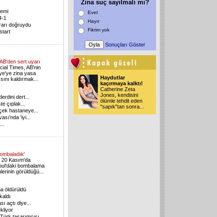
Zina suç sayılmalı mı?
lemi
Evet
4-1
Hayır
rarı doğruydu
Fikrim yok
start
Sonuçları Göster
AB'den sert uyarı
cial Times, AB'nin
ye'ye zina yasa
Haydutlar
ısını kaldırmak
...
kaçırmaya kalktı!
Catherine Zeta
Jones, kendisini
erdini dert
...
ölümle tehdit eden
te çıplak
...
"sapık"tan sonra
...
çek hastaneye
...
ası'nda 'iyi
...
...
bombaladık'
 20 Kasım'da
bul'daki bombalama
lerinin görüldüğü
...
ha öldürüldü
kaldı
ı açtı diye
...
kliyor
Türk tasarımcısı