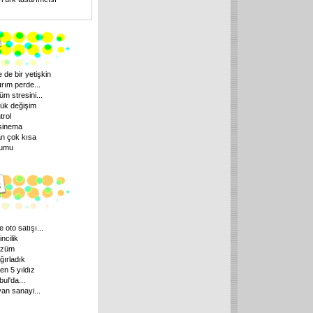
 de bir yetişkin
ırım perde
...
üm stresini
...
ük değişim
trol
 sinema
n çok kısa
rumu
 oto satışı
...
ncilik
özüm
ağırladık
en 5 yıldız
bul'da
...
yan sanayi
...