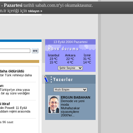
 - Pazartesi
tarihli sabah.com.tr'yi okumaktasınız.
.tr içeriği için
tıklayın »
13 Eylül 2004 Pazartesi
İstanbul
Ankara
İzmir
23 ºC
22 ºC
31 ºC
15 ºC
4 ºC
14 ºC
 daha öldürüldü
p bir Türk rehineyi daha
rı
 Türkiye'ye zina yasa
 bir ay süre verdiğini
ERGUN BABAHAN
Demode ve yeni
 itiraf
moda
in Powell: 11 Eylül
Muhafazakar
 Saddam rejimi arasında
siyasetçilere
2000'ler
...
 96 saat