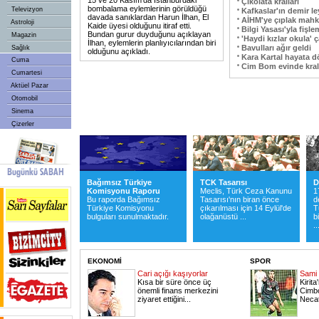
15 ve 20 Kasım'da İstanbul'daki
Çikolata kralları
bombalama eylemlerinin görüldüğü
Televizyon
Kafkaslar'ın demir le
davada sanıklardan Harun İlhan, El
AİHM'ye çıplak mah
Astroloji
Kaide üyesi olduğunu itiraf etti.
Bilgi Yasası'yla fişl
Bundan gurur duyduğunu açıklayan
Magazin
'Haydi kızlar okula' ç
İlhan, eylemlerin planlıyıcılarından biri
Bavulları ağır geldi
Sağlık
olduğunu açıkladı.
Kara Kartal hayata d
Cuma
Cim Bom evinde kral
Cumartesi
Aktüel Pazar
Otomobil
Sinema
Çizerler
Bağımsız Türkiye
TCK Tasarısı
D
Komisyonu Raporu
Meclis, Türk Ceza Kanunu
1
Bu raporda Bağımsız
Tasarısı'nın biran önce
d
Türkiye Komisyonu
çıkarılması için 14 Eylül'de
T
bulguları sunulmaktadır.
olağanüstü ...
b
..
EKONOMİ
SPOR
Cari açığı kaşıyorlar
Sami 
Kısa bir süre önce üç
Kirita
önemli finans merkezini
Cimbo
ziyaret ettiğini
...
Necati