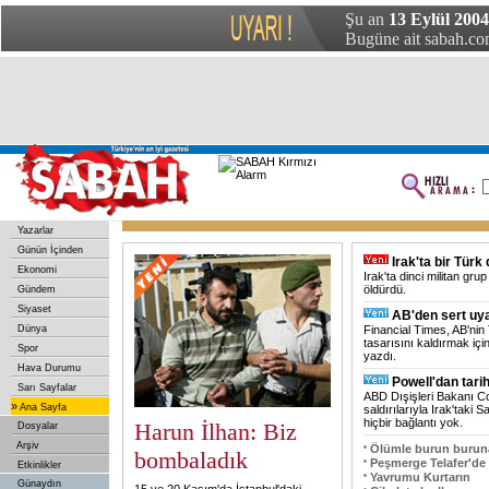
Şu an
13 Eylül 2004
Bugüne ait sabah.com
Yazarlar
Günün İçinden
Irak'ta bir Türk
Ekonomi
Irak'ta dinci militan gru
öldürdü.
Gündem
Siyaset
AB'den sert uya
Dünya
Financial Times, AB'nin
tasarısını kaldırmak için
Spor
yazdı.
Hava Durumu
Powell'dan tarihi
Sarı Sayfalar
ABD Dışişleri Bakanı Col
»
Ana Sayfa
saldırılarıyla Irak'taki
hiçbir bağlantı yok.
Harun İlhan: Biz
Dosyalar
Arşiv
Ölümle burun buruna
bombaladık
Peşmerge Telafer'de
Etkinlikler
Yavrumu Kurtarın
Günaydın