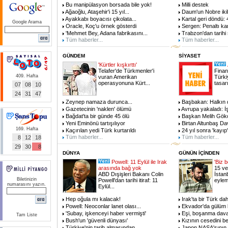
Bu manipülasyon borsada bile yok!
Milli destek
Ağaoğlu, Ataşehir'i 15 yıl
...
Daum'un Nobre iki
Ayakkabı boyacısı çikolata
...
Kartal geri döndü: 
Google Arama
Oracle, Koç'u örnek gösterdi
Sergen: Penaltı ka
'Mehmet Bey, Adana fabrikasını
...
Trabzon'dan tarihi 
Tüm haberler...
Tüm haberler...
GÜNDEM
SİYASET
'Kürtler kışkırttı'
Telafer'de Türkmenler'i
Finan
409. Hafta
vuran Amerikan
Türki
operasyonuna Kürt
...
tasar
07
08
10
24
31
47
Zeynep namaza durunca
...
Başbakan: Halkın d
Gazetecinin 'naklen' ölümü
Avrupa yakaladı: İş
Bağdat'ta bir günde 45 ölü
Başkan Melih Gök
Yeni Eminönü tartışılıyor
Birtan Altunbaş Dav
169. Hafta
Kaçırılan yedi Türk kurtarıldı
24 yıl sonra 'kayıp'
Tüm haberler...
Tüm haberler...
8
12
18
29
30
8
DÜNYA
GÜNÜN İÇİNDEN
Powell: 11 Eylül ile Irak
'Biz 
arasında bağ yok
15 ve
ABD Dışişleri Bakanı Colin
İstan
Biletinizin
Powell'dan tarihi itiraf: 11
eylem
numarasını yazın.
Eylül
...
Hep oğula mı kalacak!
Irak'ta bir Türk da
Powell: Neoconlar lanet olası
...
Ekvador'da gülüm 
'Subay, işkenceyi haber vermişti'
Eşi, boşanma davas
Tam Liste
Bush'un 'güvenli dünyası'
Kızının cesedini be
Türkiye'nin tarih almasından
...
Japon NASA'sının 