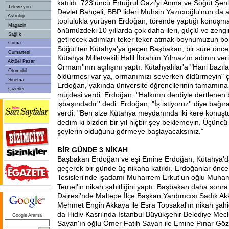
katıldı. 723'üncü Ertuğrul Gazi'yi Anma ve Söğüt Şenl
Televizyon
Devlet Bahçeli, BBP lideri Muhsin Yazıcıoğlu'nun da 
Astroloji
toplulukla yürüyen Erdoğan, törende yaptığı konuşma
Magazin
önümüzdeki 10 yıllarda çok daha ileri, güçlü ve zengin
Sağlık
getirecek adımları teker teker atmak boynumuzun bor
Cuma
Söğüt'ten Kütahya'ya geçen Başbakan, bir süre önce 
Cumartesi
Kütahya Milletvekili Halil İbrahim Yılmaz'ın adının ver
Aktüel Pazar
Ormanı''nın açılışını yaptı. Kütahyalılar'a "Hani bazıl
Otomobil
öldürmesi var ya, ormanımızı severken öldürmeyin" 
Sinema
Erdoğan, yakında üniversite öğrencilerinin tamamına
Çizerler
müjdesi verdi. Erdoğan, "Halkının derdiyle dertlenen
işbaşındadır'' dedi. Erdoğan, "İş istiyoruz'' diye bağıra
verdi: "Ben size Kütahya meydanında iki kere konuşt
dedim ki bizden bir yıl hiçbir şey beklemeyin. Üçüncü 
şeylerin olduğunu görmeye başlayacaksınız."
BİR GÜNDE 3 NİKAH
Başbakan Erdoğan ve eşi Emine Erdoğan, Kütahya'da
geçerek bir günde üç nikaha katıldı. Erdoğanlar önce
Tesisleri'nde işadamı Muharrem Erkut'un oğlu Muham
Temel'in nikah şahitliğini yaptı. Başbakan daha sonr
Dairesi'nde Maltepe İlçe Başkan Yardımcısı Sadık Ak
Mehmet Engin Akkaya ile Esra Topsakal'ın nikah şahi
da Hidiv Kasrı'nda İstanbul Büyükşehir Belediye Me
Google Arama
Sayan'ın oğlu Ömer Fatih Sayan ile Emine Pınar Göze'