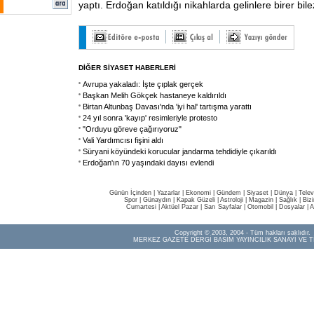
yaptı. Erdoğan katıldığı nikahlarda gelinlere birer bilez
DİĞER SİYASET HABERLERİ
Avrupa yakaladı: İşte çıplak gerçek
Başkan Melih Gökçek hastaneye kaldırıldı
Birtan Altunbaş Davası'nda 'iyi hal' tartışma yarattı
24 yıl sonra 'kayıp' resimleriyle protesto
"Orduyu göreve çağırıyoruz"
Vali Yardımcısı fişini aldı
Süryani köyündeki korucular jandarma tehdidiyle çıkarıldı
Erdoğan'ın 70 yaşındaki dayısı evlendi
Günün İçinden
|
Yazarlar
|
Ekonomi
|
Gündem
|
Siyaset
|
Dünya |
Telev
Spor
|
Günaydın
|
Kapak Güzeli
|
Astroloji
|
Magazin
|
Sağlık
|
Biz
Cumartesi
|
Aktüel Pazar
|
Sarı Sayfalar
|
Otomobil
|
Dosyalar
|
A
Copyright © 2003, 2004 - Tüm hakları saklıdır.
MERKEZ GAZETE DERGİ BASIM YAYINCILIK SANAYİ VE T