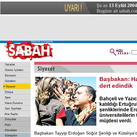
Şu an
13 Eylül 2004
Bugüne ait sabah.com
Yazarlar
Günün İçinden
Ekonomi
Başbakan: Ha
Gündem
dert edindik
»
Siyaset
Dünya
Spor
Bahçeli ve Yazı
Hava Durumu
katıldığı Ertuğr
Sarı Sayfalar
şenliklerinde E
Ana Sayfa
üniversitelileri
Dosyalar
müjdesi verdi.
Arşiv
Etkinlikler
Başbakan Tayyip Erdoğan Söğüt Şenliği ve Kütahya'd
Günaydın