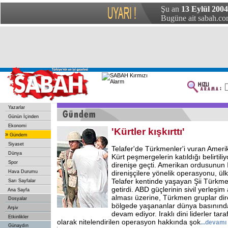
Şu an
13 Eylül 2004
Bugüne ait sabah.com
Yazarlar
Günün İçinden
Ekonomi
'Kürtler kışkırttı'
»
Gündem
Siyaset
Telafer'de Türkmenler'i vuran Amer
Dünya
Kürt peşmergelerin katıldığı belirtili
Spor
direnişe geçti. Amerikan ordusunun 
Hava Durumu
direnişçilere yönelik operasyonu, ül
Telafer kentinde yaşayan Şii Türkme
Sarı Sayfalar
getirdi. ABD güçlerinin sivil yerleşim
Ana Sayfa
alması üzerine, Türkmen gruplar di
Dosyalar
bölgede yaşananlar dünya basınınd
Arşiv
devam ediyor. Iraklı dini liderler tar
Etkinlikler
olarak nitelendirilen operasyon hakkında şok
...devamı
Günaydın