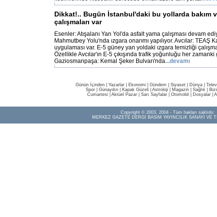
Dikkat!.. Bugün İstanbul'daki bu yollarda bakım 
çalışmaları var
Esenler: Atışalanı Yan Yol'da asfalt yama çalışması devam ediy
Mahmutbey Yolu'nda ızgara onarımı yapılıyor. Avcılar: TEAŞ 
uygulaması var. E-5 güney yan yoldaki ızgara temizliği çalışm
Özellikle Avcılar'ın E-5 çıkışında trafik yoğunluğu her zamanki
Gaziosmanpaşa: Kemal Şeker Bulvarı'nda
...devamı
Günün İçinden
|
Yazarlar
|
Ekonomi
|
Gündem
|
Siyaset
|
Dünya |
Telev
Spor
|
Günaydın
|
Kapak Güzeli
|
Astroloji
|
Magazin
|
Sağlık
|
Biz
Cumartesi
|
Aktüel Pazar
|
Sarı Sayfalar
|
Otomobil
|
Dosyalar
|
A
Copyright © 2003, 2004 - Tüm hakları saklıdır.
MERKEZ GAZETE DERGİ BASIM YAYINCILIK SANAYİ VE T