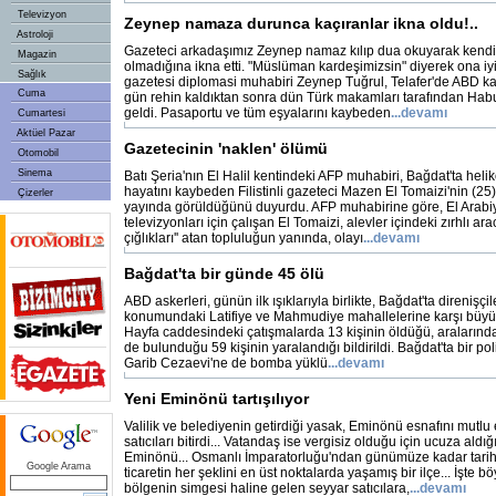
Televizyon
Zeynep namaza durunca kaçıranlar ikna oldu!..
Astroloji
Gazeteci arkadaşımız Zeynep namaz kılıp dua okuyarak kendis
Magazin
olmadığına ikna etti. "Müslüman kardeşimizsin" diyerek ona i
Sağlık
gazetesi diplomasi muhabiri Zeynep Tuğrul, Telafer'de ABD karş
Cuma
gün rehin kaldıktan sonra dün Türk makamları tarafından Habu
geldi. Pasaportu ve tüm eşyalarını kaybeden
...devamı
Cumartesi
Aktüel Pazar
Gazetecinin 'naklen' ölümü
Otomobil
Sinema
Batı Şeria'nın El Halil kentindeki AFP muhabiri, Bağdat'ta helik
hayatını kaybeden Filistinli gazeteci Mazen El Tomaizi'nin (25
Çizerler
yayında görüldüğünü duyurdu. AFP muhabirine göre, El Arabi
televizyonları için çalışan El Tomaizi, alevler içindeki zırhlı arac
çığlıkları'' atan topluluğun yanında, olayı
...devamı
Bağdat'ta bir günde 45 ölü
ABD askerleri, günün ilk ışıklarıyla birlikte, Bağdat'ta direnişçil
konumundaki Latifiye ve Mahmudiye mahallelerine karşı büyük
Hayfa caddesindeki çatışmalarda 13 kişinin öldüğü, aralarınd
de bulunduğu 59 kişinin yaralandığı bildirildi. Bağdat'ta bir po
Garib Cezaevi'ne de bomba yüklü
...devamı
Yeni Eminönü tartışılıyor
Valilik ve belediyenin getirdiği yasak, Eminönü esnafını mutlu
satıcıları bitirdi... Vatandaş ise vergisiz olduğu için ucuza aldığı
Eminönü... Osmanlı İmparatorluğu'ndan günümüze kadar tarihe
Google Arama
ticaretin her şeklini en üst noktalarda yaşamış bir ilçe... İşte böy
bölgenin simgesi haline gelen seyyar satıcılara,
...devamı