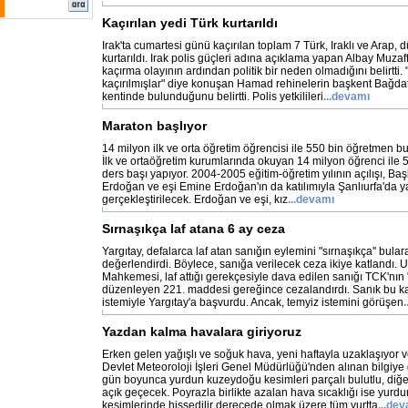
Kaçırılan yedi Türk kurtarıldı
Irak'ta cumartesi günü kaçırılan toplam 7 Türk, Iraklı ve Arap, d
kurtarıldı. Irak polis güçleri adına açıklama yapan Albay Muza
kaçırma olayının ardından politik bir neden olmadığını belirtti. 
kaçırılmışlar" diye konuşan Hamad rehinelerin başkent Bağdat
kentinde bulunduğunu belirtti. Polis yetkilileri
...devamı
Maraton başlıyor
14 milyon ilk ve orta öğretim öğrencisi ile 550 bin öğretmen b
İlk ve ortaöğretim kurumlarında okuyan 14 milyon öğrenci ile
ders başı yapıyor. 2004-2005 eğitim-öğretim yılının açılışı, 
Erdoğan ve eşi Emine Erdoğan'ın da katılımıyla Şanlıurfa'da y
gerçekleştirilecek. Erdoğan ve eşi, kız
...devamı
Sırnaşıkça laf atana 6 ay ceza
Yargıtay, defalarca laf atan sanığın eylemini "sırnaşıkça'' bulara
değerlendirdi. Böylece, sanığa verilecek ceza ikiye katlandı. 
Mahkemesi, laf attığı gerekçesiyle dava edilen sanığı TCK'nın
düzenleyen 221. maddesi gereğince cezalandırdı. Sanık bu ka
istemiyle Yargıtay'a başvurdu. Ancak, temyiz istemini görüşen
Yazdan kalma havalara giriyoruz
Erken gelen yağışlı ve soğuk hava, yeni haftayla uzaklaşıyor v
Devlet Meteoroloji İşleri Genel Müdürlüğü'nden alınan bilgiy
gün boyunca yurdun kuzeydoğu kesimleri parçalı bulutlu, diğer
açık geçecek. Poyrazla birlikte azalan hava sıcaklığı ise yurdu
kesimlerinde hissedilir derecede olmak üzere tüm yurtta
...de