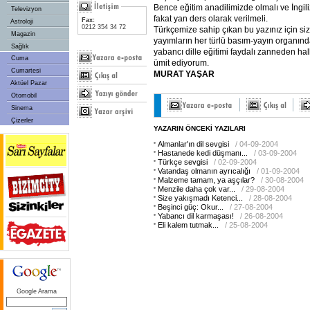
Bence eğitim anadilimizde olmalı ve İngili
Televizyon
fakat yan ders olarak verilmeli.
Fax:
Astroloji
0212 354 34 72
Türkçemize sahip çıkan bu yazınız için siz
Magazin
yayımların her türlü basım-yayın organında 
Sağlık
yabancı dille eğitimi faydalı zanneden hal
Cuma
ümit ediyorum.
Cumartesi
MURAT YAŞAR
Aktüel Pazar
Otomobil
Sinema
Çizerler
YAZARIN ÖNCEKİ YAZILARI
Almanlar'ın dil sevgisi
/ 04-09-2004
Hastanede kedi düşmanı...
/ 03-09-2004
Türkçe sevgisi
/ 02-09-2004
Vatandaş olmanın ayrıcalığı
/ 01-09-2004
Malzeme tamam, ya aşçılar?
/ 30-08-2004
Menzile daha çok var...
/ 29-08-2004
Size yakışmadı Ketenci...
/ 28-08-2004
Beşinci güç: Okur...
/ 27-08-2004
Yabancı dil karmaşası!
/ 26-08-2004
Eli kalem tutmak...
/ 25-08-2004
Google Arama