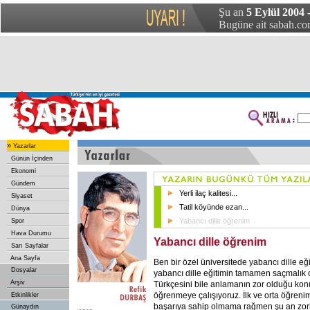
Şu an
5 Eylül 2004 
Bugüne ait sabah.com
»
Yazarlar
Günün İçinden
Ekonomi
Gündem
Yerli ilaç kalitesi...
Siyaset
Tatil köyünde ezan...
Dünya
Yabancı dille öğrenim
Spor
Hava Durumu
Yabancı dille öğrenim
Sarı Sayfalar
Ana Sayfa
Ben bir özel üniversitede yabancı dille e
Dosyalar
yabancı dille eğitimin tamamen saçmalık
Arşiv
Türkçesini bile anlamanın zor olduğu konu
öğrenmeye çalışıyoruz. İlk ve orta öğreni
Etkinlikler
başarıya sahip olmama rağmen şu an zor
Günaydın