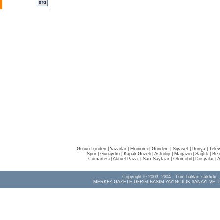
Günün İçinden
|
Yazarlar
|
Ekonomi
|
Gündem
|
Siyaset
|
Dünya |
Telev
Spor
|
Günaydın
|
Kapak Güzeli
|
Astroloji
|
Magazin
|
Sağlık
|
Biz
Cumartesi
|
Aktüel Pazar
|
Sarı Sayfalar
|
Otomobil
|
Dosyalar
|
A
Copyright © 2003, 2004 - Tüm hakları saklıdır.
MERKEZ GAZETE DERGİ BASIM YAYINCILIK SANAYİ VE T