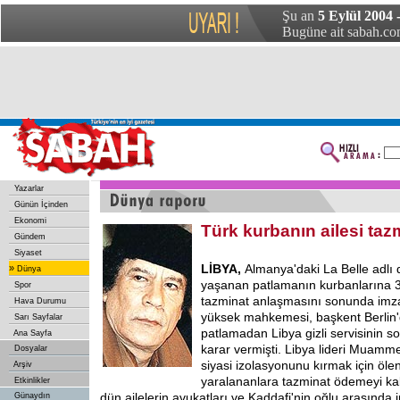
Şu an
5 Eylül 2004 
Bugüne ait sabah.com
Yazarlar
Günün İçinden
Ekonomi
Türk kurbanın ailesi taz
Gündem
Siyaset
LİBYA,
Almanya'daki La Belle adlı
»
Dünya
yaşanan patlamanın kurbanlarına 3
Spor
tazminat anlaşmasını sonunda imz
Hava Durumu
yüksek mahkemesi, başkent Berlin
Sarı Sayfalar
patlamadan Libya gizli servisinin 
Ana Sayfa
karar vermişti. Libya lideri Muamme
Dosyalar
siyasi izolasyonunu kırmak için ölen
Arşiv
yaralananlara tazminat ödemeyi kab
Etkinlikler
dün ailelerin avukatları ve Kaddafi'nin oğlu arasında 
Günaydın