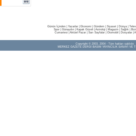
Günün İçinden
|
Yazarlar
|
Ekonomi
|
Gündem
|
Siyaset
|
Dünya |
Telev
Spor
|
Günaydın
|
Kapak Güzeli
|
Astroloji
|
Magazin
|
Sağlık
|
Biz
Cumartesi
|
Aktüel Pazar
|
Sarı Sayfalar
|
Otomobil
|
Dosyalar
|
A
Copyright © 2003, 2004 - Tüm hakları saklıdır.
MERKEZ GAZETE DERGİ BASIM YAYINCILIK SANAYİ VE T