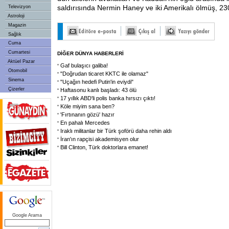
saldırısında Nermin Haney ve iki Amerikalı ölmüş, 230
Televizyon
Astroloji
Magazin
Sağlık
Cuma
Cumartesi
DİĞER DÜNYA HABERLERİ
Aktüel Pazar
Gaf bulaşıcı galiba!
Otomobil
"Doğrudan ticaret KKTC ile olamaz"
Sinema
"Uçağın hedefi Putin'in eviydi"
Çizerler
Haftasonu kanlı başladı: 43 ölü
17 yıllık ABD'li polis banka hırsızı çıktı!
Köle miyim sana ben?
'Fırtınanın gözü' hazır
En pahalı Mercedes
Iraklı militanlar bir Türk şoförü daha rehin aldı
İran'ın rapçisi akademisyen olur
Bill Clinton, Türk doktorlara emanet!
Google Arama