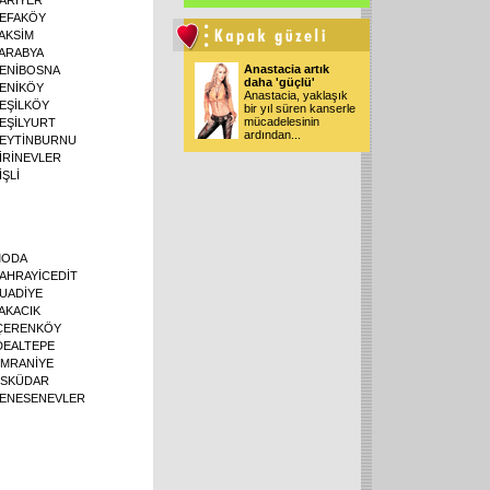
EFAKÖY
AKSİM
ARABYA
Anastacia artık
ENİBOSNA
daha 'güçlü'
ENİKÖY
Anastacia, yaklaşık
EŞİLKÖY
bir yıl süren kanserle
mücadelesinin
EŞİLYURT
ardından
...
EYTİNBURNU
İRİNEVLER
İŞLİ
MODA
AHRAYİCEDİT
UADİYE
AKACIK
ÇERENKÖY
DEALTEPE
MRANİYE
SKÜDAR
ENESENEVLER