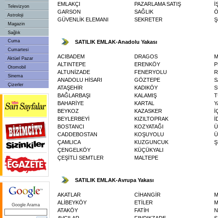
EMLAKÇI
PAZARLAMA SATIŞ
İ
Televizyon
GARSON
SAĞLIK
Ö
Astroloji
GÜVENLİK ELEMANI
SEKRETER
Ş
Magazin
Sağlık
Cuma
SATILIK EMLAK-Anadolu Yakası
Cumartesi
ACIBADEM
DRAGOS
Aktüel Pazar
ALTINTEPE
ERENKÖY
P
Otomobil
ALTUNİZADE
FENERYOLU
R
Sinema
ANADOLU HİSARI
GÖZTEPE
S
Çizerler
ATAŞEHİR
KADIKÖY
S
BAĞLARBAŞI
KALAMIŞ
T
BAHARİYE
KARTAL
Y
BEYKOZ
KAZASKER
İ
BEYLERBEYİ
KIZILTOPRAK
İ
BOSTANCI
KOZYATAĞI
Ü
CADDEBOSTAN
KOŞUYOLU
Ü
ÇAMLICA
KUZGUNCUK
Ş
ÇENGELKÖY
KÜÇÜKYALI
ÇEŞİTLİ SEMTLER
MALTEPE
SATILIK EMLAK-Avrupa Yakası
AKATLAR
CİHANGİR
M
ALİBEYKÖY
ETİLER
M
Google Arama
ATAKÖY
FATİH
N
AVCILAR
FINDIKZADE
S