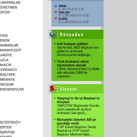
Ş ARAYANLAR
IMKB
ĞRETMEN
E: 20,775 D:% 1.21
OFÖR
DOLAR
S: 1,507,000 D:% -0.20
EURO
S: 1,823,000 D:% -0.65
MODA
ENDİK
Gaf bulaşıcı galiba!
AHMANLAR
Vali Arnold, ABD Başkanı'nın
AHRAYİCEDİT
gaflarını aratmadı.
Avusturya'da doğduğu
...
UADİYE
UZLA
Türk kurbanın ailesi
AKACIK
tazminatını alacak
LİBYA, Almanya'daki La Belle
ÇERENKÖY
adlı diskoda 1986'da
DEALTEPE
yaşanan
...
MRANİYE
SKÜDAR
ENESENEVLER
Yargıtay'ın ilk işi Başkan'ın
dosyası
YARGITAY Başkanlar Kurulu,
yarın yapılacak açılışın
ardından Salı günü,
...
Muhalefet liderleri AB'ye
ECİDİYEKÖY
gözdağı verdi
CHP Genel Başkanı Deniz
ERTER
Baykal ve DYP Genel
İŞANTAŞI
Başkanı Mehmet Ağar,
...
ARIYER