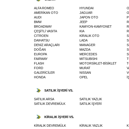
ALFA ROMEO
HYUNDAI
O
AMERİKAN OTO
JAGUAR
O
AUDI
JAPON OTO
P
BMW
JEEP
R
BROADWAY
KAMYON-KAMYONET
R
ÇEŞİTLİ VASITA
KIA
R
CITROEN
KİRALIK OTO
S
DAIHATSU
LADA
S
DENİZ ARAÇLARI
MANAGER
S
DOĞAN
MAZDA
S
EUROPA
MERCEDES
S
FAIRWAY
MITSUBISHI
T
FLASH
MOTORSİKLET-BİSİKLET
T
FORD
MURAT
V
GALERİCİLER
NISSAN
V
HONDA
OPEL
İ
SATILIK İŞYERİ VS.
SATILIK ARSA
SATILIK YAZLIK
SATILIK DEVREMÜLK
SATILIK İŞYERİ
KİRALIK İŞYERİ VS.
KİRALIK DEVREMÜLK
KİRALIK YAZLIK
K