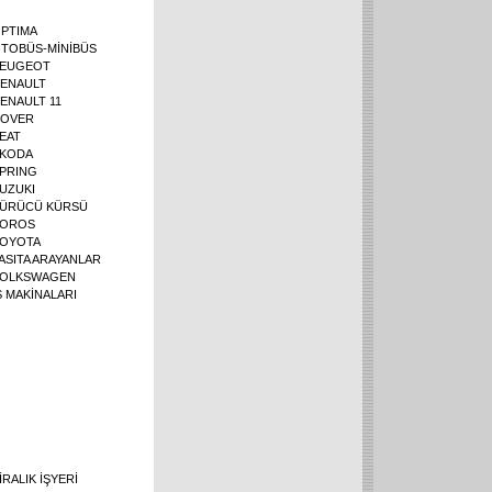
PTIMA
TOBÜS-MİNİBÜS
EUGEOT
ENAULT
ENAULT 11
OVER
EAT
KODA
PRING
UZUKI
ÜRÜCÜ KÜRSÜ
OROS
OYOTA
ASITA ARAYANLAR
OLKSWAGEN
Ş MAKİNALARI
İRALIK İŞYERİ