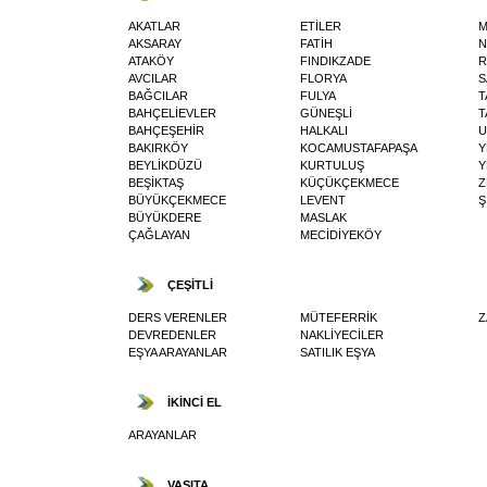
AKATLAR
ETİLER
M
AKSARAY
FATİH
N
ATAKÖY
FINDIKZADE
R
AVCILAR
FLORYA
S
BAĞCILAR
FULYA
T
BAHÇELİEVLER
GÜNEŞLİ
T
BAHÇEŞEHİR
HALKALI
U
BAKIRKÖY
KOCAMUSTAFAPAŞA
Y
BEYLİKDÜZÜ
KURTULUŞ
Y
BEŞİKTAŞ
KÜÇÜKÇEKMECE
Z
BÜYÜKÇEKMECE
LEVENT
Ş
BÜYÜKDERE
MASLAK
ÇAĞLAYAN
MECİDİYEKÖY
ÇEŞİTLİ
DERS VERENLER
MÜTEFERRİK
Z
DEVREDENLER
NAKLİYECİLER
EŞYA ARAYANLAR
SATILIK EŞYA
İKİNCİ EL
ARAYANLAR
VASITA