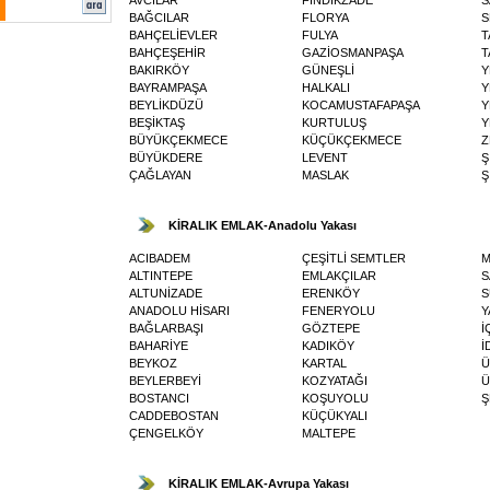
BAĞCILAR
FLORYA
S
BAHÇELİEVLER
FULYA
T
BAHÇEŞEHİR
GAZİOSMANPAŞA
T
BAKIRKÖY
GÜNEŞLİ
Y
BAYRAMPAŞA
HALKALI
Y
BEYLİKDÜZÜ
KOCAMUSTAFAPAŞA
Y
BEŞİKTAŞ
KURTULUŞ
Y
BÜYÜKÇEKMECE
KÜÇÜKÇEKMECE
Z
BÜYÜKDERE
LEVENT
Ş
ÇAĞLAYAN
MASLAK
Ş
KİRALIK EMLAK-Anadolu Yakası
ACIBADEM
ÇEŞİTLİ SEMTLER
ALTINTEPE
EMLAKÇILAR
S
ALTUNİZADE
ERENKÖY
S
ANADOLU HİSARI
FENERYOLU
Y
BAĞLARBAŞI
GÖZTEPE
İ
BAHARİYE
KADIKÖY
İ
BEYKOZ
KARTAL
Ü
BEYLERBEYİ
KOZYATAĞI
Ü
BOSTANCI
KOŞUYOLU
Ş
CADDEBOSTAN
KÜÇÜKYALI
ÇENGELKÖY
MALTEPE
KİRALIK EMLAK-Avrupa Yakası