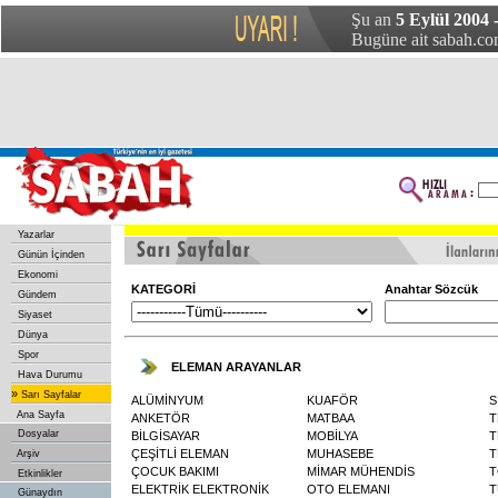
Şu an
5 Eylül 2004 
Bugüne ait sabah.com
Yazarlar
Günün İçinden
Ekonomi
KATEGORİ
Anahtar Sözcük
Gündem
Siyaset
Dünya
Spor
ELEMAN ARAYANLAR
Hava Durumu
»
Sarı Sayfalar
ALÜMİNYUM
KUAFÖR
S
Ana Sayfa
ANKETÖR
MATBAA
T
Dosyalar
BİLGİSAYAR
MOBİLYA
T
ÇEŞİTLİ ELEMAN
MUHASEBE
T
Arşiv
ÇOCUK BAKIMI
MİMAR MÜHENDİS
T
Etkinlikler
ELEKTRİK ELEKTRONİK
OTO ELEMANI
T
Günaydın