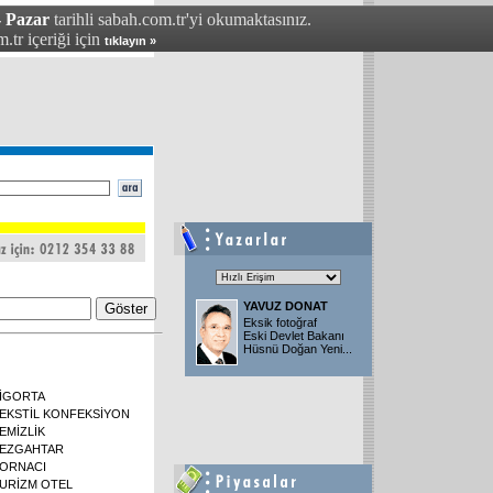
- Pazar
tarihli sabah.com.tr'yi okumaktasınız.
.tr içeriği için
tıklayın »
YAVUZ DONAT
Eksik fotoğraf
Eski Devlet Bakanı
Hüsnü Doğan Yeni
...
İGORTA
EKSTİL KONFEKSİYON
EMİZLİK
EZGAHTAR
ORNACI
URİZM OTEL