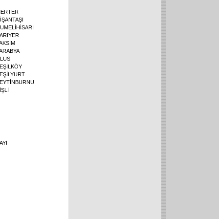
ERTER
İŞANTAŞI
UMELİHİSARI
ARIYER
AKSİM
ARABYA
LUS
EŞİLKÖY
EŞİLYURT
EYTİNBURNU
İŞLİ
AYİ