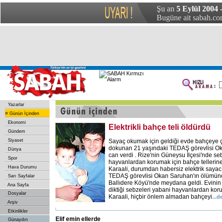
Şu an
5 Eylül 2004 
Bugüne ait sabah.com
Yazarlar
»
Günün İçinden
Ekonomi
Elektrikli bahçe teli öldürdü
Gündem
Siyaset
Sayaç okumak için geldiği evde bahçeye çe
dokunan 21 yaşındaki TEDAŞ görevlisi Ok
Dünya
can verdi . Rize'nin Güneysu İlçesi'nde se
Spor
hayvanlardan korumak için bahçe tellerine
Hava Durumu
Karaali, durumdan habersiz elektrik saya
TEDAŞ görevlisi Okan Saruhan'ın ölümün
Sarı Sayfalar
Ballıdere Köyü'nde meydana geldi. Evini
Ana Sayfa
diktiği sebzeleri yabani hayvanlardan ko
Dosyalar
Karaali, hiçbir önlem almadan bahçeyi
...
Arşiv
Etkinlikler
Elif emin ellerde
Günaydın