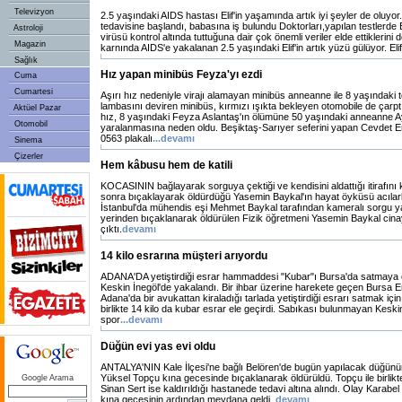
Televizyon
2.5 yaşındaki AIDS hastası Elif'in yaşamında artık iyi şeyler de oluyor. 
tedavisine başlandı, babasına iş bulundu Doktorları,yapılan testlerde El
Astroloji
virüsü kontrol altında tuttuğuna dair çok önemli veriler elde ettiklerini 
Magazin
karnında AIDS'e yakalanan 2.5 yaşındaki Elif'in artık yüzü gülüyor. Eli
Sağlık
Hız yapan minibüs Feyza'yı ezdi
Cuma
Cumartesi
Aşırı hız nedeniyle virajı alamayan minibüs anneanne ile 8 yaşındaki t
lambasını deviren minibüs, kırmızı ışıkta bekleyen otomobile de çarptı.
Aktüel Pazar
hız, 8 yaşındaki Feyza Aslantaş'ın ölümüne 50 yaşındaki anneanne A
Otomobil
yaralanmasına neden oldu. Beşiktaş-Sarıyer seferini yapan Cevdet Er
0563 plakalı
...devamı
Sinema
Çizerler
Hem kâbusu hem de katili
KOCASININ bağlayarak sorguya çektiği ve kendisini aldattığı itirafın
sonra bıçaklayarak öldürdüğü Yasemin Baykal'ın hayat öyküsü acılarl
İstanbul'da mühendis eşi Mehmet Baykal tarafından kameralı sorgu y
yerinden bıçaklanarak öldürülen Fizik öğretmeni Yasemin Baykal cina
çıktı.
devamı
14 kilo esrarına müşteri arıyordu
ADANA'DA yetiştirdiği esrar hammaddesi "Kubar"ı Bursa'da satmaya
Keskin İnegöl'de yakalandı. Bir ihbar üzerine harekete geçen Bursa E
Adana'da bir avukattan kiraladığı tarlada yetiştirdiği esrarı satmak içi
birlikte 14 kilo da kubar esrar ele geçirdi. Sabıkası bulunmayan Keski
spor
...devamı
Düğün evi yas evi oldu
ANTALYA'NIN Kale İlçesi'ne bağlı Belören'de bugün yapılacak düğün
Yüksel Topçu kına gecesinde bıçaklanarak öldürüldü. Topçu ile birlik
Google Arama
Sinan Sert ise kaldırıldığı hastanede tedavi altına alındı. Olay Karab
kına gecesinin ardından meydana geldi.
devamı