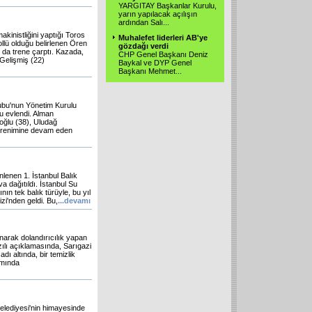
YARGITAY Başkanlar Kurulu,
yarın yapılacak açılışın
ardından Salı
...
inistliğini yaptığı Toros
Muhalefet liderleri AB'ye
ollü olduğu belirlenen Ören
gözdağı verdi
 da trene çarptı. Kazada,
CHP Genel Başkanı Deniz
Gelişmiş (22)
Baykal ve DYP Genel
Başkanı Mehmet
...
ubu'nun Yönetim Kurulu
u evlendi. Alman
oğlu (38), Uludağ
öğrenimine devam eden
nlenen 1. İstanbul Balık
a dağıtıldı. İstanbul Su
n tek balık türüyle, bu yıl
zi'nden geldi. Bu,
...devamı
narak dolandırıcılık yapan
zılı açıklamasında, Sarıgazi
ı altında, bir temizlik
ımında
Belediyesi'nin himayesinde