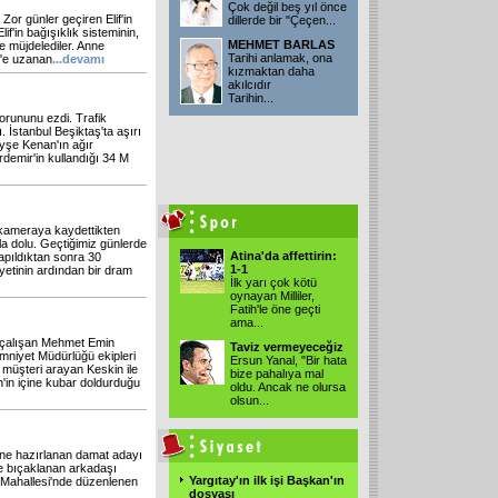
Çok değil beş yıl önce
Zor günler geçiren Elif'in
dillerde bir "Çeçen
...
if'in bağışıklık sisteminin,
MEHMET BARLAS
de müjdelediler. Anne
Tarihi anlamak, ona
f'e uzanan
...devamı
kızmaktan daha
akılcıdır
Tarihin
...
orununu ezdi. Trafik
 İstanbul Beşiktaş'ta aşırı
yşe Kenan'ın ağır
demir'in kullandığı 34 M
ı kameraya kaydettikten
a dolu. Geçtiğimiz günlerde
Atina'da affettirin:
apıldıktan sonra 30
1-1
yetinin ardından bir dram
İlk yarı çok kötü
oynayan Milliler,
Fatih'le öne geçti
ama
...
 çalışan Mehmet Emin
Taviz vermeyeceğiz
mniyet Müdürlüğü ekipleri
Ersun Yanal, "Bir hata
n müşteri arayan Keskin ile
bize pahalıya mal
n'in içine kubar doldurduğu
oldu. Ancak ne olursa
olsun
...
üne hazırlanan damat adayı
te bıçaklanan arkadaşı
Yargıtay'ın ilk işi Başkan'ın
el Mahallesi'nde düzenlenen
dosyası