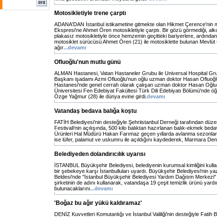
Motosikletiyle trene çarptı
ADANA'DAN İstanbul istikametine gitmekte olan Hikmet Çerence'nin mak
Ekspresi'ne Ahmet Ören motosikletiyle çarptı. Bir gözü görmediği, alk
plakasız motosikletiyle önce hemzemin geçitteki bariyerlere, ardından
motosiklet sürücüsü Ahmet Ören (21) ile motosiklette bulunan Mevlüt 
ağır
...devamı
Ofluoğlu'nun mutlu günü
ALMAN Hastanesi, Vatan Hastaneler Grubu ile Universal Hospital Gr
Başkanı işadamı Azmi Ofluoğlu'nun oğlu uzman doktor Hasan Ofluoğl
Hastanesi'nde genel cerrah olarak çalışan uzman doktor Hasan Oğlu
Üniversitesi Fen Edebiyat Fakültesi Türk Dili Edebiyatı Bölümü'nde 
Özge Yağmur (28) ile dünya evine girdi.
devamı
Vatandaş bedava balığa koştu
FATİH Belediyesi'nin desteğiyle Şehriistanbul Derneği tarafından düze
Festivali'nin açılışında, 500 kilo balıktan hazırlanan balık-ekmek bedav
Ürünleri Hal Müdürü Hakan Farımaz geçen yıllarda avlanma sezonlarını
ise lüfer, palamut ve uskumru ile açıldığını kaydederek, Marmara Deni
Belediyeden dolandırıcılık uyarısı
İSTANBUL Büyükşehir Belediyesi, belediyenin kurumsal kimliğini kulla
bir şebekeye karşı İstanbulluları uyardı. Büyükşehir Belediyesi'nin ya
Beldesi'nde "İstanbul Büyükşehir Belediyesi Yardım Dağıtım Merkezi" ad
şirketinin de adını kullanarak, vatandaşa 19 çeşit temizlik ürünü yard
bulunacaklarını
...devamı
'Boğaz bu ağır yükü kaldıramaz'
DENİZ Kuvvetleri Komutanlığı ve İstanbul Valiliği'nin desteğiyle Fatih 