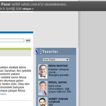
- Pazar
tarihli sabah.com.tr'yi okumaktasınız.
.tr içeriği için
tıklayın »
REHA MUHTAR
kilen elektrik teline
Kulakları olmayan
an Saruhan, feci şekilde
çocuk...
bzelerini yabani
Bebeğimi görebilir
...
 elektrik veren Musa
cını okumaya gelen
ERDAL ŞAFAK
e neden oldu. Olay dün
Kanlı miras
n önündeki bahçeye
Okul katliamı, yiğit
rumaya çalışan Musa
Çeçen halkının 200
...
devamı
AHMET HAKAN
COŞKUN
Ağıt