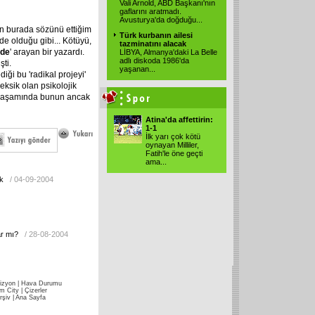
Vali Arnold, ABD Başkanı'nın
gaflarını aratmadı.
Avusturya'da doğduğu
...
ün burada sözünü ettiğim
Türk kurbanın ailesi
de olduğu gibi... Kötüyü,
tazminatını alacak
ide
' arayan bir yazardı.
LİBYA, Almanya'daki La Belle
adlı diskoda 1986'da
şti.
yaşanan
...
iği bu 'radikal projeyi'
eksik olan psikolojik
ık yaşamında bunun ancak
Atina'da affettirin:
1-1
İlk yarı çok kötü
oynayan Milliler,
Fatih'le öne geçti
ama
...
k
/ 04-09-2004
ar mı?
/ 28-08-2004
izyon
|
Hava Durumu
im City
|
Çizerler
rşiv
|
Ana Sayfa