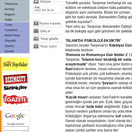
Tuhaflık şurada: Tanpınar herhangi bir ya
Televizyon
kültürü ve edebiyatı üstüne kafa patlatmış
Fax:
Astroloji
0212 354 36 19
düşünür aynı zamanda. Böyle bir uzman, n
Magazin
gibi bir öykü deviyle, Bahaeddin Özkişi gi
Sağlık
şekilde kıyaslar?
Cuma
Yani soru şu: Tanpınar, Bahaeddin Özkişi'
Cumartesi
da ilk bakışta aşırı gibi görünen bir şekil
Aktüel Pazar
'İSLAM'DA PSİKOLOJİ EKSİKTİR'
Otomobil
Sanırım cevabı Tanpınar'ın '
Edebiyat Üze
Sinema
kitabında buldum.
Çizerler
'
Romana ve Romancıya Dair Notlar-1
' 
Tanpınar, "
İslamın kısır bıraktığı bir sah
araştırmadır
" diyor. Yani ona göre bizim 
Batı
'dakinin tersine, insan ruhunun derinl
Psikolojiyi çok yönlü, çok katmanlı, olum
içinde barındıran bir muamma olarak ele a
Kötülük bizde, mesela '
Şeytan
'ın sebep o
olsa olsa bir an için şeytana uyarak kötül
eder.
'
Küçük insan
'ı anlatan Sait Faik'in karak
geleneğin içinde yer alır: Ezik, fakir, güçsü
onlar. Ancak '
özde kötü
' değillerdir. Eğer 
bunun nedeni şartların onları bu yola itmes
Kötülüğün 'dışarı'ya atılmasına '
sol
' edebi
Genel olarak sosyolojinin, özel olarak da
Google Arama
toplumsal şartların bozukluğunu öne çıkarı
yapar çünkü şartlar onu buna iter