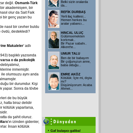
Belki sizin oralarda
zar değil.
Osmanlı-Türk
da
...
 bir akademisyen, bir
REFİK DURBAŞ
asıl olur da Sait Faik
Yerli ilaç kalitesi...
bi bir genç yazarı bu
Hemen herkes bu
aralar yabancı
...
de nasıl bir cevher buldu
de övdü, destekledi?
HINCAL ULUÇ
Gülümsemekten
korkmak..
Bir Pazar sabahı..
rine Makaleler
' adlı
Alkent'te
...
UMUR TALU
(1943) başlıklı yazısında
Ben de bir babayım
a varsa o da psikolojik
Bir çoğunuzun anne,
edebiyatımız,
baba olduğu...
iklerine inmemiştir.
lu ile olumsuzu aynı anda
EMRE AKÖZ
Kötülük: İçte mi, dışta
lmamıştır.
mı?
lduğu bir durumdur. Kişi
Düşünüyorum: Acaba
ük yapar. Sonra da tövbe
Ahmet
...
terleri de bu büyük
z, hatta biraz delidir
bir kötülük yaparlarsa,
idir.
yatta da şahit oluruz.
Marx
'ın izinden gidenler,
rlar. İnsan kötülük
Gaf bulaşıcı galiba!