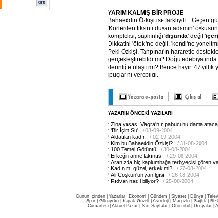
YARIM KALMIŞ BİR PROJE
Bahaeddin Özkişi ise farklıydı... Geçen g
'Körlerden tiksinti duyan adamın' öyküsün
kompleksi, sapkınlığı '
dışarıda
' değil '
içer
Dikkatini 'öteki'ne değil, 'kendi'ne yöneltmi
Peki Özkişi, Tanpınar'ın hararetle destekled
gerçekleştirebildi mi? Doğu edebiyatında 
derinliğe ulaştı mı? Bence hayır. 47 yıll
ipuçlarını verebildi.
YAZARIN ÖNCEKİ YAZILARI
Zina yasası Viagra'nın pabucunu dama ataca
'Bir İçim Su'
/ 03-09-2004
Aldatılan kadın
/ 02-09-2004
Kim bu Bahaeddin Özkişi?
/ 31-08-2004
100 Temel Görüntü
/ 30-08-2004
Erkeğin anne takıntısı
/ 29-08-2004
Aranızda hiç kaplumbağa terbiyecisi gören v
Kadın mı güzel, erkek mi?
/ 27-08-2004
Ali Coşkun'un yanılgısı
/ 26-08-2004
Rıdvan nasıl biliyor?
/ 25-08-2004
Günün İçinden
|
Yazarlar
|
Ekonomi
|
Gündem
|
Siyaset
|
Dünya |
Telev
Spor
|
Günaydın
|
Kapak Güzeli
|
Astroloji
|
Magazin
|
Sağlık
|
Biz
Cumartesi
|
Aktüel Pazar
|
Sarı Sayfalar
|
Otomobil
|
Dosyalar
|
A