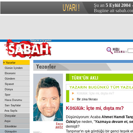
Şu an
5 Eylül 2004 
Bugüne ait sabah.com
»
Yazarlar
Günün İçinden
Ekonomi
Gündem
Siyaset
Dünya
Kötülük: İçte mi, dışta mı?
Spor
Bir zina fıkrası
Hava Durumu
Sarı Sayfalar
Kötülük: İçte mi, dışta mı?
Ana Sayfa
Dosyalar
Düşünüyorum: Acaba
Ahmet Hamdi Tanp
Özkişi
'ye neden, "
Yazmaya devam et, sen
Arşiv
demişti?
Etkinlikler
Tanpınar'ın ışık gördüğü bir genci teşvik 
Günaydın