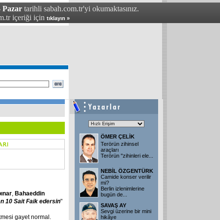
- Pazar
tarihli sabah.com.tr'yi okumaktasınız.
.tr içeriği için
tıklayın »
ÖMER ÇELİK
Terörün zihinsel
araçları
Terörün "zihinleri ele
...
NEBİL ÖZGENTÜRK
Camide konser verilir
mi?
Berlin izlenimlerine
ınar
,
Bahaeddin
bugün de
...
 10 Sait Faik edersin
"
SAVAŞ AY
Sevgi üzerine bir mini
etmesi gayet normal.
hikâye