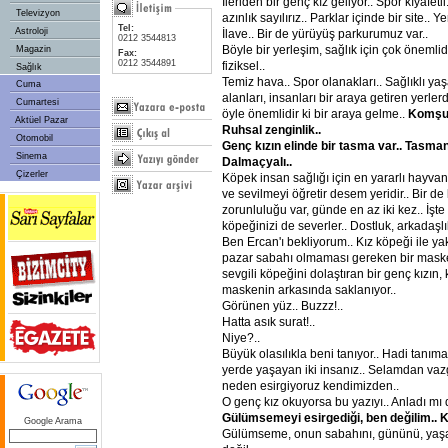
İleriden bir genç kız geliyor.. Spor kıyafetli
Televizyon
azınlık sayılırız.. Parklar içinde bir site..
Tel:
Astroloji
İlave.. Bir de yürüyüş parkurumuz var..
0212 3544813
Böyle bir yerleşim, sağlık için çok önemli
Magazin
Fax:
0212 3544891
fiziksel..
Sağlık
Temiz hava.. Spor olanakları.. Sağlıklı yaş
Cuma
alanları, insanları bir araya getiren yerle
Cumartesi
öyle önemlidir ki bir araya gelme..
Komşulu
Aktüel Pazar
Ruhsal zenginlik..
Otomobil
Genç kızın elinde bir tasma var.. Tasma
Sinema
Dalmaçyalı..
Çizerler
Köpek insan sağlığı için en yararlı hayvan
ve sevilmeyi öğretir desem yeridir.. Bir d
zorunluluğu var, günde en az iki kez.. İşte
köpeğinizi de severler.. Dostluk, arkadaşlık
Ben Ercan'ı bekliyorum.. Kız köpeği ile ya
pazar sabahı olmaması gereken bir maske.
sevgili köpeğini dolaştıran bir genç kızın, 
maskenin arkasında saklanıyor..
Görünen yüz.. Buzzz!..
Hatta asık surat!..
Niye?..
Büyük olasılıkla beni tanıyor.. Hadi tanım
yerde yaşayan iki insanız.. Selamdan vaz
neden esirgiyoruz kendimizden..
O genç kız okuyorsa bu yazıyı.. Anladı mı 
Gülümsemeyi esirgediği, ben değilim.. K
Google Arama
Gülümseme, onun sabahını, gününü, yaşam