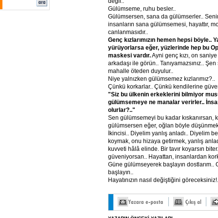
değil..
Gülümseme, ruhu besler..
Gülümsersen, sana da gülümserler.. Sen
insanların sana gülümsemesi, hayattır, mo
canlanmasıdır..
Genç kızlarımızın hemen hepsi böyle.. Ya
yürüyorlarsa eğer, yüzlerinde hep bu O
maskesi vardır.
Ayni genç kızı, on saniye
arkadaşı ile görün.. Tanıyamazsınız.. Şen 
mahalle öteden duyulur..
Niye yalnızken gülümsemez kızlarımız?..
Çünkü korkarlar.. Çünkü kendilerine güvenl
"Siz bu ülkenin erkeklerini bilmiyor mu
gülümsemeye ne manalar verirler.. İnsan
olurlar?.."
Sen gülümsemeyi bu kadar kıskanırsan, kır
gülümsersen eğer, oğlan böyle düşünmekte
İkincisi.. Diyelim yanlış anladı.. Diyelim b
koymak, onu hizaya getirmek, yanlış anla
kuvveti hâlâ elinde. Bir tavır koyarsın bite
güveniyorsan.. Hayattan, insanlardan ko
Güne gülümseyerek başlayın dostlarım..
başlayın..
Hayatınızın nasıl değiştiğini göreceksiniz!.