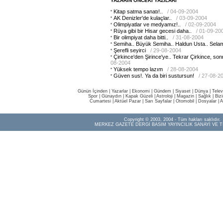
YAZARIN ÖNCEKİ YAZILARI
Kitap satma sanatı!..
/ 04-09-2004
AK Denizler'de kulaçlar..
/ 03-09-2004
Olimpiyatlar ve medyamız!..
/ 02-09-2004
Rüya gibi bir Hisar gecesi daha..
/ 01-09-20
Bir olimpiyat daha bitti..
/ 31-08-2004
Semiha.. Büyük Semiha.. Haldun Usta.. Selam
Şerefli seyirci
/ 29-08-2004
Çirkince'den Şirince'ye.. Tekrar Çirkince, son
08-2004
Yüksek tempo lazım
/ 28-08-2004
Güven sus!. Ya da biri sustursun!
/ 27-08-2
Günün İçinden
|
Yazarlar
|
Ekonomi
|
Gündem
|
Siyaset
|
Dünya |
Telev
Spor
|
Günaydın
|
Kapak Güzeli
|
Astroloji
|
Magazin
|
Sağlık
|
Biz
Cumartesi
|
Aktüel Pazar
|
Sarı Sayfalar
|
Otomobil
|
Dosyalar
|
A
Copyright © 2003, 2004 - Tüm hakları saklıdır.
MERKEZ GAZETE DERGİ BASIM YAYINCILIK SANAYİ VE T