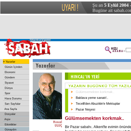
Şu an
5 Eylül 2004 
Bugüne ait sabah.com
»
Yazarlar
Günün İçinden
Ekonomi
Gündem
Siyaset
Dünya
Gülümsemekten korkmak..
Spor
Baklava yeme sanatı!..
Hava Durumu
Tecelli'den Abuzittin'e Mektuplar
Sarı Sayfalar
Ana Sayfa
Pazar Neşesi
Dosyalar
Gülümsemekten korkmak..
Arşiv
Etkinlikler
Bir Pazar sabahı.. Alkent'te evimin önünde
Günaydın