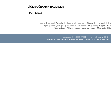
DİĞER GÜNAYDIN HABERLERİ
Püf Noktası
Günün İçinden
|
Yazarlar
|
Ekonomi
|
Gündem
|
Siyaset
|
Dünya |
Telev
Spor
|
Günaydın
|
Kapak Güzeli
|
Astroloji
|
Magazin
|
Sağlık
|
Biz
Cumartesi
|
Aktüel Pazar
|
Sarı Sayfalar
|
Otomobil
|
Do
Copyright © 2003, 2004 - Tüm hakları saklıdır.
MERKEZ GAZETE DERGİ BASIM YAYINCILIK SANAYİ VE T