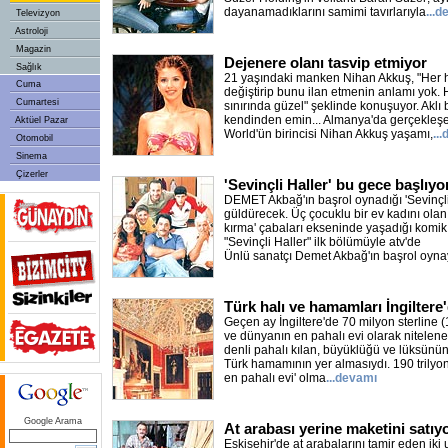
dayanamadıklarını samimi tavırlarıyla
...
Televizyon
Astroloji
Magazin
Dejenere olanı tasvip etmiyor
Sağlık
21 yaşındaki manken Nihan Akkuş, "Her h
Cuma
değiştirip bunu ilan etmenin anlamı yok.
Cumartesi
sınırında güzel" şeklinde konuşuyor. Aklı
kendinden emin... Almanya'da gerçekleşe
Aktüel Pazar
World'ün birincisi Nihan Akkuş yaşamı,
..
Otomobil
Sinema
Çizerler
'Sevinçli Haller' bu gece başlıyo
DEMET Akbağ'ın başrol oynadığı 'Sevinçli H
güldürecek. Üç çocuklu bir ev kadını ola
kırma' çabaları ekseninde yaşadığı komik 
"Sevinçli Haller" ilk bölümüyle atv'de
Ünlü sanatçı Demet Akbağ'ın başrol oyn
Türk halı ve hamamları İngiltere
Geçen ay İngiltere'de 70 milyon sterline (1
ve dünyanın en pahalı evi olarak nitelen
denli pahalı kılan, büyüklüğü ve lüksünün 
Türk hamamının yer almasıydı. 190 trilyo
en pahalı evi' olma
...devamı
Google Arama
At arabası yerine maketini satıyo
Eskişehir'de at arabalarını tamir eden iki 