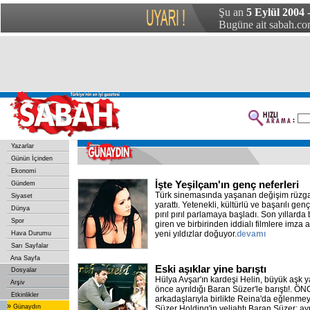
Şu an
5 Eylül 2004 
Bugüne ait sabah.com
Yazarlar
Günün İçinden
Ekonomi
İşte Yeşilçam'ın genç neferleri
Gündem
Türk sinemasında yaşanan değişim rüzgarla
Siyaset
yarattı. Yetenekli, kültürlü ve başarılı ge
Dünya
pırıl pırıl parlamaya başladı. Son yıllarda 
Spor
giren ve birbirinden iddialı filmlere imza
yeni yıldızlar doğuyor.
devamı
Hava Durumu
Sarı Sayfalar
Ana Sayfa
Eski aşıklar yine barıştı
Dosyalar
Hülya Avşar'ın kardeşi Helin, büyük aşk y
Arşiv
önce ayrıldığı Baran Süzer'le barıştı!. Ö
Etkinlikler
arkadaşlarıyla birlikte Reina'da eğlenme
»
Günaydın
Süzer Holding'in veliahtı Baran Süzer; ayr