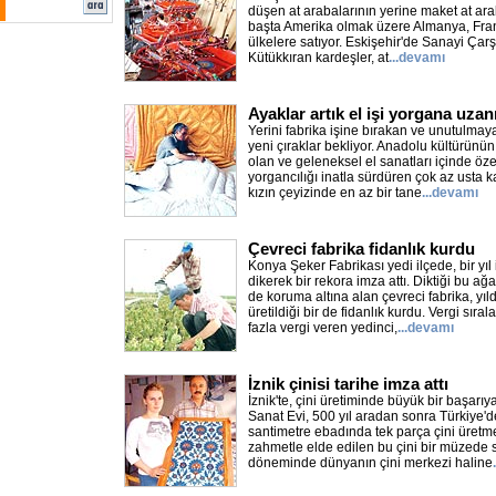
düşen at arabalarının yerine maket at ara
başta Amerika olmak üzere Almanya, Fra
ülkelere satıyor. Eskişehir'de Sanayi Çarş
Kütükkıran kardeşler, at
...devamı
Ayaklar artık el işi yorgana uza
Yerini fabrika işine bırakan ve unutulmaya
yeni çıraklar bekliyor. Anadolu kültürünü
olan ve geleneksel el sanatları içinde öze
yorgancılığı inatla sürdüren çok az usta 
kızın çeyizinde en az bir tane
...devamı
Çevreci fabrika fidanlık kurdu
Konya Şeker Fabrikası yedi ilçede, bir yıl
dikerek bir rekora imza attı. Diktiği bu 
de koruma altına alan çevreci fabrika, yıl
üretildiği bir de fidanlık kurdu. Vergi sır
fazla vergi veren yedinci,
...devamı
İznik çinisi tarihe imza attı
İznik'te, çini üretiminde büyük bir başarıya
Sanat Evi, 500 yıl aradan sonra Türkiye'd
santimetre ebadında tek parça çini üretm
zahmetle elde edilen bu çini bir müzede 
döneminde dünyanın çini merkezi haline