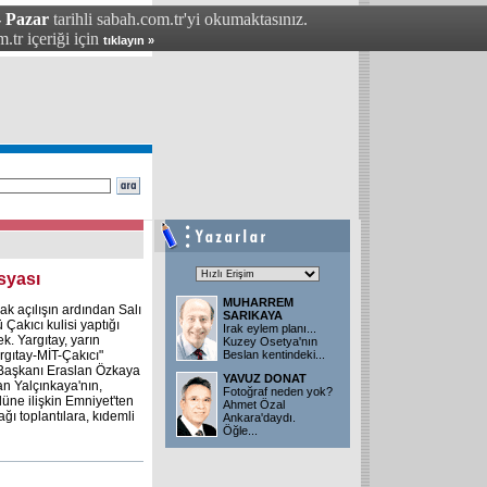
- Pazar
tarihli sabah.com.tr'yi okumaktasınız.
.tr içeriği için
tıklayın »
osyası
MUHARREM
k açılışın ardından Salı
SARIKAYA
akıcı kulisi yaptığı
Irak eylem planı...
. Yargıtay, yarın
Kuzey Osetya'nın
argıtay-MİT-Çakıcı"
Beslan kentindeki
...
y Başkanı Eraslan Özkaya
YAVUZ DONAT
an Yalçınkaya'nın,
Fotoğraf neden yok?
olüne ilişkin Emniyet'ten
Ahmet Özal
ğı toplantılara, kıdemli
Ankara'daydı.
Öğle
...