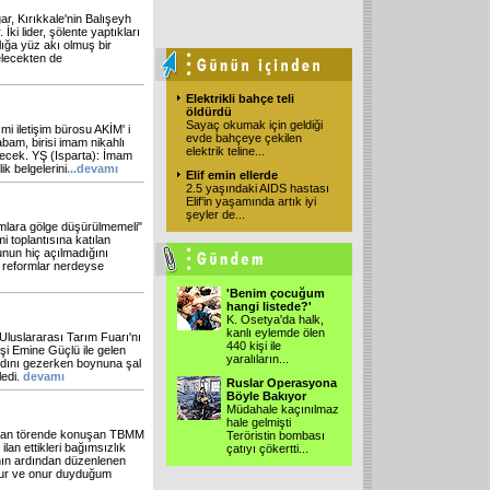
 Kırıkkale'nin Balışeyh
ki lider, şölente yaptıkları
nlığa yüz akı olmuş bir
elecekten de
Elektrikli bahçe teli
öldürdü
Sayaç okumak için geldiği
smi iletişim bürosu AKİM' i
evde bahçeye çekilen
bam, birisi imam nikahlı
elektrik teline
...
recek. YŞ (Isparta): İmam
ik belgelerini
...devamı
Elif emin ellerde
2.5 yaşındaki AIDS hastası
Elif'in yaşamında artık iyi
şeyler de
...
rmlara gölge düşürülmemeli"
i toplantısına katılan
nun hiç açılmadığını
zı reformlar nerdeyse
'Benim çocuğum
hangi listede?'
K. Osetya'da halk,
kanlı eylemde ölen
uslararası Tarım Fuarı'nı
440 kişi ile
şi Emine Güçlü ile gelen
yaralıların
...
tandını gezerken boynuna şal
ledi.
devamı
Ruslar Operasyona
Böyle Bakıyor
Müdahale kaçınılmaz
hale gelmişti
pılan törende konuşan TBMM
Teröristin bombası
lan ettikleri bağımsızlık
çatıyı çökertti
...
ının ardından düzenlenen
urur ve onur duyduğum