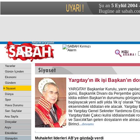
Şu an
5 Eylül 2004 
Bugüne ait sabah.com
Yazarlar
Günün İçinden
Ekonomi
Yargıtay'ın ilk işi Başkan'ın d
Gündem
»
Siyaset
YARGITAY Başkanlar Kurulu, yarın yapılaca
günü, Başkanlık Divanı da Perşembe günü Ç
Dünya
iddia edilen Başkan'ın durumunu görüşecek
Spor
başlayacak yeni adli yılda 'ilk iş' olarak "Y
Hava Durumu
eksenindeki iddiaları ele alacak. Yargıta
ile Yargıtay Genel Sekreter Yardımcısı Erc
Sarı Sayfalar
Yargıtay'daki Çakıcı kulisi iddialarındaki r
Ana Sayfa
ve Savcılık'tan gelen dosyaların ele alınaca
Dosyalar
Birinci
...devamı
Arşiv
Etkinlikler
Muhalefet liderleri AB'ye gözdağı verdi
Günaydın