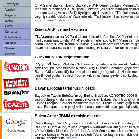
Televizyon
CHP Genel Başkanı Deniz Baykal ve DYP Genel Başkanı Mehmet Ağar,
ilçesinde düzenlenen 3. Balışeyh Türkmen Şöleni'nde biraraya geldiler. İ
Astroloji
konuşmalarda, Avrupa Birliği üyeliğine ağırlık verdiler. "Türklerin insa
Magazin
geçmişe sahip olduğunu" ifade ederek, "Tarihimizle iftihar ediyoruz, g
korkmuyoruz"
...devamı
Sağlık
Cuma
Zinada AKP' ye mail yağmuru
Cumartesi
ZİNA tartışmalarına AK Parti tabanı da katıldı. Partililer, AK Parti'nin re
Aktüel Pazar
mail yağmuruna tuttular. AKİM' e gelen mailler şöyle: MY (Amasya): Ba
Otomobil
olmak üzere iki evli. Kanun bu haliyle çıkarsa babam cezaevine mi gi
nikahlı olanlara hapis cezası gelecekmiş. Burada asıl sorun resmi evlil
Sinema
Çizerler
Gül: Zina haksız değerlendirme
DIŞİŞLERİ Bakanı Abdullah Gül 'zina tartışmaları'na değinerek, "refo
diye konuştu. Maastricht'te Avrupa Birliği Dışişleri Bakanları gayri resm
Bakan Gül, düzenlediği basın toplantısında görüşmelerde zina konusu
belirtti. Gül şunları söyledi: "Son iki yılda inanılmaz şeyler yaptık. Ba
'sivil
...devamı
Bayan Erdoğan tarım fuarını gezdi
Başbakan Tayyip Erdoğan'ın eşi Emine Erdoğan, AGROTEC 2004 8. Ul
gezdi. Altınpark'taki fuara Tarım ve Köyişleri Bakanı Sami Güçlü'nün e
Emine Erdoğan, fuardaki standlarda bilgi aldı. Filistin Büyükelçiliği s
takan Erdoğan, kadın girişimcileri desteklemek için fuarı gezdiğini söy
Bülent Arınç: TBMM direnişin eseridir
Sivas Kongresi'nin 85. yıldönümü nedeniyle Sivas Tren Garı'nda ya
Başkanı Bülent Arınç, "Sivas, özgürlük kahramanlarının gür sesleriyle i
yürüyüşünün ikinci durağıdır'' dedi. Atatürk Anıtı'na çelenk sunulmas
Google Arama
törende konuşan Arınç şunları söyledi: "Şu anda başkanı olmakla g
TBMM, bağımsızlık
...devamı