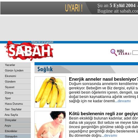
Şu an
5 Eylül 2004 
Bugüne ait sabah.com
Yazarlar
Günün İçinden
Ekonomi
Enerjik anneler nasıl besleniyor
Gündem
Doğum sonrasında annelerin kendilerine 
Siyaset
gerekiyor. Bebeğim ve Biz dergisi, eylül s
gerekli besin öğelerini içeren, dengeli, sa
Dünya
doğal besin kaynaklarına ağırlık verilmiş b
Spor
sağlığı için ne kadar önemli
...devamı
Hava Durumu
Sarı Sayfalar
Kötü beslenenin regli zor geçiy
Ana Sayfa
Besin eksikliği bulunan kadınlar, adet dö
Dosyalar
daha sık yaşıyor. Bol sebze ve meyve tüke
Arşiv
öncesi gerginliğin görülme sıklığı çok d
yaşadığınız gerginliği doğru beslenerek üz
Etkinlikler
Bu dönemde doğru
...devamı
Günaydın