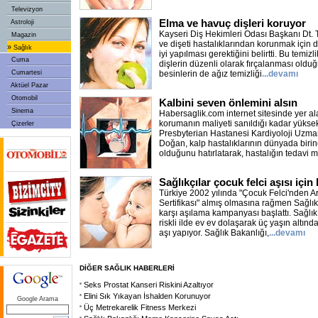
Televizyon
Elma ve havuç dişleri koruyor
Astroloji
Kayseri Diş Hekimleri Odası Başkanı Dt. T
Magazin
ve dişeti hastalıklarından korunmak için di
»
Sağlık
iyi yapılması gerektiğini belirtti. Bu temizl
Cuma
dişlerin düzenli olarak fırçalanması oldu
Cumartesi
besinlerin de ağız temizliği
...devamı
Aktüel Pazar
Otomobil
Kalbini seven önlemini alsın
Sinema
Habersaglik.com internet sitesinde yer al
korumanın maliyeti sanıldığı kadar yükse
Çizerler
Presbyterian Hastanesi Kardiyoloji Uzma
Doğan, kalp hastalıklarının dünyada biri
olduğunu hatırlatarak, hastalığın tedavi m
Sağlıkçılar çocuk felci aşısı için
Türkiye 2002 yılında "Çocuk Felci'nden Ar
Sertifikası" almış olmasına rağmen Sağlık
karşı aşılama kampanyası başlattı. Sağlık
riskli ilde ev ev dolaşarak üç yaşın altın
aşı yapıyor. Sağlık Bakanlığı,
...devamı
DİĞER SAĞLIK HABERLERİ
Seks Prostat Kanseri Riskini Azaltıyor
Elini Sık Yıkayan İshalden Korunuyor
Google Arama
Üç Metrekarelik Fitness Merkezi