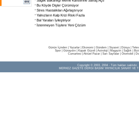
Sağlık Bakanlığı Meme Kanserine Savaş Açtı
Bu Köyde Dişler Çürümüyor
Stres Hastalıkları Ağırlaştırıyor
Yalnızların Kalp Krizi Riski Fazla
Bal Yaraları İyileştiriyor
İstenmeyen Tüylere Yeni Çözüm
Günün İçinden
|
Yazarlar
|
Ekonomi
|
Gündem
|
Siyaset
|
Dünya |
Telev
Spor
|
Günaydın
|
Kapak Güzeli
|
Astroloji
|
Magazin
|
Sağlık
|
Biz
Cumartesi
|
Aktüel Pazar
|
Sarı Sayfalar
|
Otomobil
|
Do
Copyright © 2003, 2004 - Tüm hakları saklıdır.
MERKEZ GAZETE DERGİ BASIM YAYINCILIK SANAYİ VE T