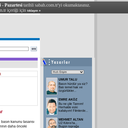
 - Pazartesi
tarihli sabah.com.tr'yi okumaktasınız.
.tr içeriği için
tıklayın »
UMUR TALU
Basın hürdür ya siz?
Batı temel hak ve
özgürlükler
...
EMRE AKÖZ
Bu ne çile Tanrım!
Herhalde eski
kafalıyım! Filmlerde
...
ar
MEHMET ALTAN
 basın kanunu tasarısı
U2 Kıbrıs'ta...
rının daha önceki
Bugün toprağa