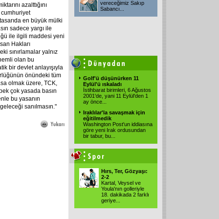
vereceğimiz Sakıp
tarını azalttığını
Sabancı
...
n cumhuriyet
 tasarıda en büyük mülki
ın sadece yargı ile
ü ile ilgili maddesi yeni
nsan Hakları
i sınırlamalar yalnız
nemli olan bu
ik bir devlet anlayışıyla
ürlüğünün önündeki tüm
Golf'ü düşünürken 11
yasa olmak üzere, TCK,
Eylül'ü ıskaladı
İstihbarat birimleri, 6 Ağustos
 pek çok yasada basın
2001'de, yani 11 Eylül'den 1
enle bu yasanın
ay önce
...
 geleceği sanılmasın."
Iraklılar'la savaşmak için
eğitilmedik
Washington Post'un iddiasına
göre yeni Irak ordusundan
bir tabur, bu
...
Hırs, Ter, Gözyaşı:
2-2
Kartal, Veysel ve
Youla'nın golleriyle
18. dakikada 2 farklı
geriye
...