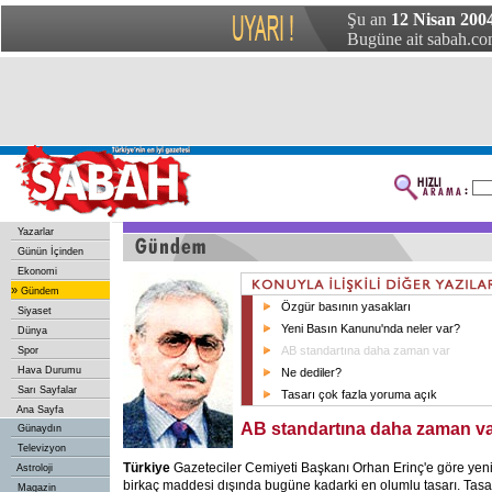
Şu an
12 Nisan 2004
Bugüne ait sabah.com
Yazarlar
Günün İçinden
Ekonomi
»
Gündem
Özgür basının yasakları
Siyaset
Yeni Basın Kanunu'nda neler var?
Dünya
AB standartına daha zaman var
Spor
Hava Durumu
Ne dediler?
Sarı Sayfalar
Tasarı çok fazla yoruma açık
Ana Sayfa
AB standartına daha zaman v
Günaydın
Televizyon
Türkiye
Gazeteciler Cemiyeti Başkanı Orhan Erinç'e göre yeni
Astroloji
birkaç maddesi dışında bugüne kadarki en olumlu tasarı. Tasa
Magazin