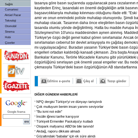
tasarıya göre basın suçlarında uygulanacak para cezalarının mik
Sağlık
kaydeden Erinç, tasarıdaki en önemli değişikliğin artık basını
Cumartesi
başsavcılıklarıyla muhatap kılınması olduğunu ifade etti: "Eski
Aktüel Pazar
amir ve onun emrindeki polisle muhatap olunuyordu. Şimdi bas
Teknoloji
muhatap olacak. Tasarının daha önce eleştirilen basın özgürlüğ
Otomobil
tasarıda olumlu yönde değiştirilmiş. Hatta bu madde Avrupa İ
Sinema
Sözleşmesi'nin 10'uncu maddesinden aynen alınmış. Maddedek
Türkiye'ye özgü değil genel kabul gören sınırlamalar. Ancak ö
Hobi
sınırlamaları ceberrut bir devlet anlayışıyla mı çağdaş demokrat
Çizerler
mı uygulayacağınız. Buradan yasanın Türkiye'deki basın özg
engelleri ortadan kaldırdığı kanaati çıkmasın. Zira başta Ana
Bankalar Kanunu, Terörle Mücadele Kanunu gibi yürürlükteki
özgürlüğünü sınırlayan çok önemli yasal engeller var. Bu ned
çıkmasıyla Türkiye'deki basın özgürlüğünün AB standartlarına
DİĞER GÜNDEM HABERLERİ
NPQ dergisi Türkiye'yi ve dünyayı tartıştırdı
Çok mutluyum benim insan yanımı seviyorlar
"Bu ismi not edin"
Google Arama
İnsülin iğnesi tarihe karışıyor
Türkiyeli Ermeniler Paskalya'yı kutladı
Otopark mafyamız ABD'de bile tanındı!
Akdağ, raporu dikkate almadı
Gözaltındaki 'babalar' için ek süre alındı