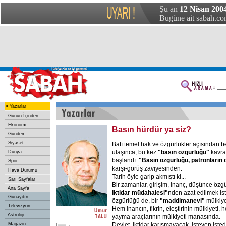
Şu an
12 Nisan 2004
Bugüne ait sabah.com
»
Yazarlar
Günün İçinden
Ekonomi
Basın hürdür ya siz?
Gündem
Siyaset
Batı temel hak ve özgürlükler açısından be
ulaşınca, bu kez
"basın özgürlüğü"
kavra
Dünya
başlandı.
"Basın özgürlüğü, patronların
Spor
karşı-görüş zaviyesinden.
Hava Durumu
Tarih öyle garip akmıştı ki...
Sarı Sayfalar
Bir zamanlar, girişim, inanç, düşünce özgü
Ana Sayfa
iktidar müdahalesi"
nden azat edilmek i
Günaydın
özgürlüğü de, bir
"maddimanevi"
mülkiye
Televizyon
Hem inancın, fikrin, eleştirinin mülkiyeti
Astroloji
yayma araçlarının mülkiyeti manasında.
Magazin
Devlet, iktidar karışmayacak, isteyen istediği