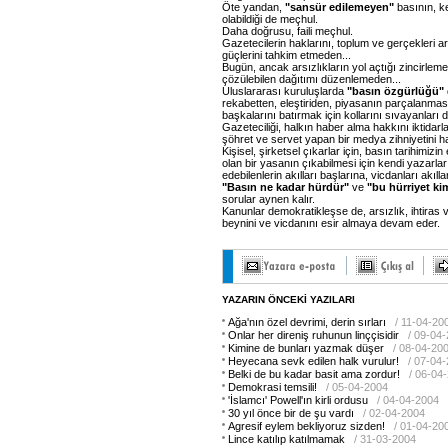
Öte yandan,
"sansür edilemeyen"
basının, k
olabildiği de meçhul.
Daha doğrusu, faili meçhul.
Gazetecilerin haklarını, toplum ve gerçekleri a
güçlerini tahkim etmeden...
Bugün, ancak arsızlıkların yol açtığı zincirlem
çözülebilen dağıtımı düzenlemeden...
Uluslararası kuruluşlarda
"basın özgürlüğü"
rekabetten, eleştiriden, piyasanın parçalanmas
başkalarını batırmak için kollarını sıvayanları 
Gazeteciliği, halkın haber alma hakkını iktida
şöhret ve servet yapan bir medya zihniyetini hal
Kişisel, şirketsel çıkarlar için, basın tarihimizi
olan bir yasanın çıkabilmesi için kendi yazarla
edebilenlerin akılları başlarına, vicdanları akıll
"Basın ne kadar hürdür"
ve
"bu hürriyet ki
sorular aynen kalır.
Kanunlar demokratikleşse de, arsızlık, ihtiras
beynini ve vicdanını esir almaya devam eder.
YAZARIN ÖNCEKİ YAZILARI
Ağa'nın özel devrimi, derin sırları
/ 11-04-20
Onlar her direniş ruhunun linççisidir
/ 09-04
Kimine de bunları yazmak düşer
/ 08-04-20
Heyecana sevk edilen halk vurulur!
/ 07-04
Belki de bu kadar basit ama zordur!
/ 06-04
Demokrasi temsili!
/ 05-04-2004
'İslamcı' Powell'ın kirli ordusu
/ 04-04-2004
30 yıl önce bir de şu vardı
/ 02-04-2004
Agresif eylem bekliyoruz sizden!
/ 01-04-20
Lince katılıp katılmamak
/ 31-03-2004