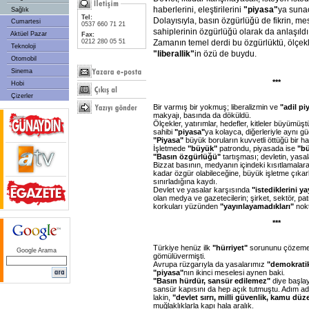
haberlerini, eleştirilerini
"piyasa"
ya sunac
Sağlık
Tel:
Dolayısıyla, basın özgürlüğü de fikrin, me
Cumartesi
0537 660 71 21
sahiplerinin özgürlüğü olarak da anlaşıldı
Aktüel Pazar
Fax:
0212 280 05 51
Zamanın temel derdi bu özgürlüktü, ölçekl
Teknoloji
"liberallik"
in özü de buydu.
Otomobil
Sinema
***
Hobi
Çizerler
Bir varmış bir yokmuş; liberalizmin ve
"adil pi
makyajı, basında da döküldü.
Ölçekler, yatırımlar, hedefler, kitleler büyümüştü.
sahibi
"piyasa"
ya kolayca, diğerleriyle aynı güç
"Piyasa"
büyük boruların kuvvetli öttüğü bir hal
İşletmede
"büyük"
patrondu, piyasada ise
"bü
"Basın özgürlüğü"
tartışması; devletin, yasal
Bizzat basının, medyanın içindeki kısıtlamalar
kadar özgür olabileceğine, büyük işletme çıkar
sınırladığına kaydı.
Devlet ve yasalar karşısında
"istediklerini 
olan medya ve gazetecilerin; şirket, sektör, pat
korkuları yüzünden
"yayınlayamadıkları"
nokt
***
Türkiye henüz ilk
"hürriyet"
sorununu çözemede
Google Arama
gömülüvermişti.
Avrupa rüzgarıyla da yasalarımız
"demokratik
"piyasa"
nın ikinci meselesi aynen baki.
"Basın hürdür, sansür edilemez"
diye başla
sansür kapısını da hep açık tutmuştu. Adım adım
lakin,
"devlet sırrı, milli güvenlik, kamu dü
muğlaklıklarla kapı hala aralık.