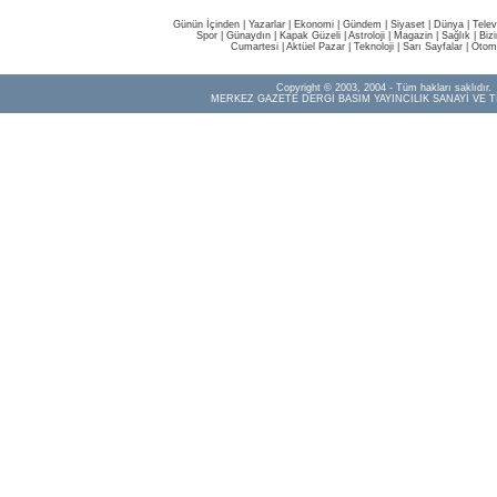
Günün İçinden
|
Yazarlar
|
Ekonomi
|
Gündem
|
Siyaset
|
Dünya |
Telev
Spor
|
Günaydın
|
Kapak Güzeli
|
Astroloji
|
Magazin
|
Sağlık
|
Biz
Cumartesi
|
Aktüel Pazar
|
Teknoloji
|
Sarı Sayfalar
|
Otom
Copyright © 2003, 2004 - Tüm hakları saklıdır.
MERKEZ GAZETE DERGİ BASIM YAYINCILIK SANAYİ VE T