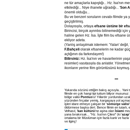
ne tür amaçlarla kapıştığı... Hz. İsa'nın me
etkilediği... Niye ihanete uğradığı... '
Son 
önemli olduğu...
Bu ve benzeri soruların cevabı filmde ya y
geçiştirilmiş.
Dolayısıyla, ortaya
efsane üstüne bir ef
Birincisi, birçok ayrıntısı bilinemediği için
haline gelen Hz. İsa. İşte film bu efsane 
ekliyor adeta.
(Yanlış anlaşılmak istemem: 'Yalan' değil, 
F.Bahçeli
olarak efsanelerin ne kadar güç
açtığının da farkındayım!)
Bilirsiniz:
Hz. İsa'nın ve havarilerinin ya
resimler) vasıtasıyla da anlatılır. Yönetm
ikonların yerine film görüntüsünü koymuş.
***
Yukarıda sözünü ettiğim bakış açısıyla... Yani tu
filmde en çok hangi tipi tuttum biliyor musunuz
bölge valisi
Pontius
'u! Yıllardır yurdundan uza
yüzünden fırçalar yemiş, kargaşaya yol açmada
işleri idare etmeye çalışan bir '
sömürge valisi
öldürmese başka dert. Bence filmin en tutarlı, 
Velhasıl, '
kan kültürü
'ne aşina olan
İslami
mezh
yana bırakırsak... "Hz. İsa'nın Çilesi" (ki '
azap
ortalama bir Müslüman için fazla kanlı ve fazla 
ve ilginç!