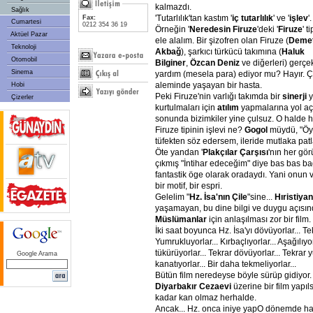
kalmazdı.
Sağlık
'Tutarlılık'tan kastım '
iç tutarlılık
' ve '
işlev
'.
Fax:
Cumartesi
0212 354 36 19
Örneğin '
Neredesin Firuze
'deki '
Firuze
' t
Aktüel Pazar
ele alalım. Bir şizofren olan Firuze (
Deme
Teknoloji
Akbağ
), şarkıcı türkücü takımına (
Haluk
Otomobil
Bilginer
,
Özcan Deniz
ve diğerleri) gerçe
Sinema
yardım (mesela para) ediyor mu? Hayır. 
aleminde yaşayan bir hasta.
Hobi
Peki Firuze'nin varlığı takımda bir
sinerji
y
Çizerler
kurtulmaları için
atılım
yapmalarına yol aç
sonunda bizimkiler yine çulsuz. O halde hoş
Firuze tipinin işlevi ne?
Gogol
müydü, "Öy
tüfekten söz edersem, ileride mutlaka pat
Öte yandan '
Plakçılar Çarşısı
'nın her g
çıkmış "İntihar edeceğim" diye bas bas bağ
fantastik öge olarak oradaydı. Yani onun var
bir motif, bir espri.
Gelelim "
Hz. İsa'nın Çile
"sine...
Hıristiyan
yaşamayan, bu dine bilgi ve duygu açısı
Müslümanlar
için anlaşılması zor bir film.
İki saat boyunca Hz. İsa'yı dövüyorlar... Te
Yumrukluyorlar... Kırbaçlıyorlar... Aşağılıyo
tükürüyorlar... Tekrar dövüyorlar... Tekrar 
Google Arama
kanatıyorlar... Bir daha tekmeliyorlar...
Bütün film neredeyse böyle sürüp gidiyor
Diyarbakır Cezaevi
üzerine bir film yapı
kadar kan olmaz herhalde.
Ancak... Hz. onca iniye yapO dönemde han