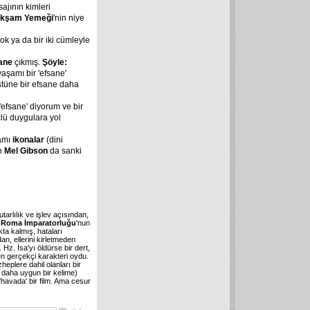
sajının kimleri
Akşam Yemeği
'nin niye
ok ya da bir iki cümleyle
sane
çıkmış.
Şöyle:
 yaşamı bir 'efsane'
üstüne bir efsane daha
'efsane' diyorum ve bir
lü duygulara yol
şamı
ikonalar
(dini
en
Mel Gibson
da sanki
tarlılık ve işlev açısından,
:
Roma İmparatorluğu
'nun
kta kalmış, hataları
n, ellerini kirletmeden
'. Hz. İsa'yı öldürse bir dert,
en gerçekçi karakteri oydu.
eplere dahil olanları bir
' daha uygun bir kelime)
'havada' bir film. Ama cesur