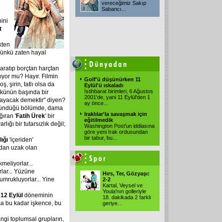
vereceğimiz Sakıp
Sabancı
...
ipini
t
kten
Çünkü zaten hayal
aratıp borçtan harçtan
ıyor mu? Hayır. Filmin
Golf'ü düşünürken 11
, şirin, tatlı olsa da
Eylül'ü ıskaladı
İstihbarat birimleri, 6 Ağustos
künün başında bir
2001'de, yani 11 Eylül'den 1
layacak demektir" diyen?
ay önce
...
öründüğü bölümde, dama
Iraklılar'la savaşmak için
ıran '
Fatih Ürek
' bir
eğitilmedik
lığı bir tutarsızlık değil;
Washington Post'un iddiasına
göre yeni Irak ordusundan
bir tabur, bu
...
lığı
'içeriden'
ndan uzak olan
kmeliyorlar...
rlar... Yüzüne
Hırs, Ter, Gözyaşı:
yumrukluyorlar... Yine
2-2
Kartal, Veysel ve
Youla'nın golleriyle
.
12 Eylül
döneminin
18. dakikada 2 farklı
lsa bu kadar işkence, bu
geriye
...
gi toplumsal grupların,