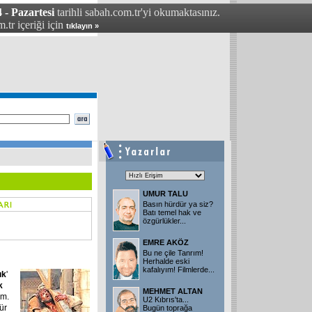
 - Pazartesi
tarihli sabah.com.tr'yi okumaktasınız.
.tr içeriği için
tıklayın »
UMUR TALU
Basın hürdür ya siz?
Batı temel hak ve
özgürlükler
...
EMRE AKÖZ
Bu ne çile Tanrım!
Herhalde eski
kafalıyım! Filmlerde
...
ık
'
k
MEHMET ALTAN
um.
U2 Kıbrıs'ta...
tür
Bugün toprağa