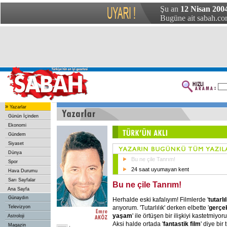
Şu an
12 Nisan 2004
Bugüne ait sabah.com
»
Yazarlar
Günün İçinden
Ekonomi
Gündem
Siyaset
Dünya
Bu ne çile Tanrım!
Spor
24 saat uyumayan kent
Hava Durumu
Sarı Sayfalar
Bu ne çile Tanrım!
Ana Sayfa
Günaydın
Herhalde eski kafalıyım! Filmlerde '
tutarlıl
arıyorum. 'Tutarlılık' derken elbette '
gerçe
Televizyon
yaşam
' ile örtüşen bir ilişkiyi kastetmiyor
Astroloji
Aksi halde ortada '
fantastik film
' diye bir 
Magazin