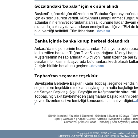
Gözaltındaki 'babalar' için ek süre alındı
Başkent'te, önceki gün düzenlenen "Babalar Operasyonu"nda g
için ek sorgu süresi verildi. Kürt Ahmet Lakaplı Ahmet Turgut,
adamlarının emniyet sorgulamaları salı gününe kadar devam
sırasında, çok sayıda vatandaşın emniyeti aradığı ve "Bizi de te
bilgi verdiği belirtildi. Tüm ihbarların
...devamı
Banka içinde banka kurup herkesi dolandırdı
Ankara'da müşterilerinin hesaplarından 4.5 trilyonu aşkın para
iddia edilen bankacı Tuğba T. ve 5 suç ortağına 18'er yıl hapis 
Müşterilerinin hesaplarından 4.5 trilyon liranın üzerinde para
paraların bir kısmını başvuruda bulunanlara kredi olarak kull
faiziyle birlikte hesabına geçiren
...devamı
Topbaş'tan seçmene teşekkür
Büyükşehir Belediye Başkanı Kadir Topbaş, seçimde kendisin
seçmenlere teşekkür etmek amacıyla geçen hafta başlattığı teş
de Sarıyer, Beşiktaş, Şişli, Beyoğlu ve Kağıthane'de sürdürdü. 
Topbaş, hiç vakit kaybetmeden çalışmalara başladıklarını belir
çevre düzenlemesi ve temizliği konusunda talimat verdiğini
..
Günün İçinden
|
Yazarlar
|
Ekonomi
|
Gündem
|
Siyaset
|
Dünya |
Telev
Spor
|
Günaydın
|
Kapak Güzeli
|
Astroloji
|
Magazin
|
Sağlık
|
Biz
Cumartesi
|
Aktüel Pazar
|
Teknoloji
|
Sarı Sayfalar
|
Otom
Copyright © 2003, 2004 - Tüm hakları saklıdır.
MERKEZ GAZETE DERGİ BASIM YAYINCILIK SANAYİ VE T