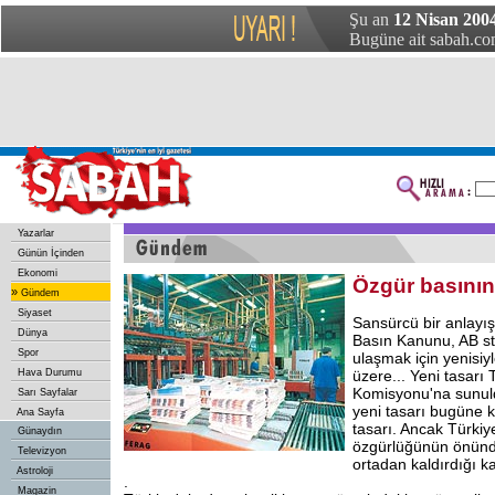
Şu an
12 Nisan 2004
Bugüne ait sabah.com
Yazarlar
Günün İçinden
Ekonomi
Özgür basının
»
Gündem
Siyaset
Sansürcü bir anlayı
Dünya
Basın Kanunu, AB st
Spor
ulaşmak için yenisiyl
Hava Durumu
üzere... Yeni tasar
Komisyonu'na sunul
Sarı Sayfalar
yeni tasarı bugüne 
Ana Sayfa
tasarı. Ancak Türkiy
Günaydın
özgürlüğünün önünde
Televizyon
ortadan kaldırdığı k
Astroloji
.
Magazin