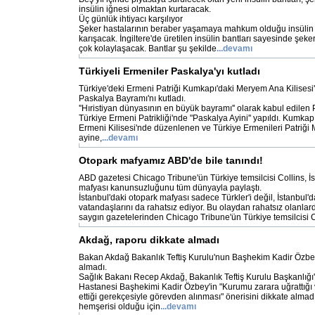
insülin iğnesi olmaktan kurtaracak.
Üç günlük ihtiyacı karşılıyor
Şeker hastalarının beraber yaşamaya mahkum olduğu insülin i
karışacak. İngiltere'de üretilen insülin bantları sayesinde şeke
çok kolaylaşacak. Bantlar şu şekilde
...devamı
Türkiyeli Ermeniler Paskalya'yı kutladı
Türkiye'deki Ermeni Patriği Kumkapı'daki Meryem Ana Kilises
Paskalya Bayramı'nı kutladı.
''Hıristiyan dünyasının en büyük bayramı'' olarak kabul edilen
Türkiye Ermeni Patrikliği'nde "Paskalya Ayini'' yapıldı. Kumk
Ermeni Kilisesi'nde düzenlenen ve Türkiye Ermenileri Patriği M
ayine,
...devamı
Otopark mafyamız ABD'de bile tanındı!
ABD gazetesi Chicago Tribune'ün Türkiye temsilcisi Collins, İ
mafyası kanunsuzluğunu tüm dünyayla paylaştı.
İstanbul'daki otopark mafyası sadece Türkler'i değil, İstanbul
vatandaşlarını da rahatsız ediyor. Bu olaydan rahatsız olanlar
saygın gazetelerinden Chicago Tribune'ün Türkiye temsilcisi 
Akdağ, raporu dikkate almadı
Bakan Akdağ Bakanlık Teftiş Kurulu'nun Başhekim Kadir Özbey'le
almadı.
Sağlık Bakanı Recep Akdağ, Bakanlık Teftiş Kurulu Başkanlığı'
Hastanesi Başhekimi Kadir Özbey'in "Kurumu zarara uğrattığı
ettiği gerekçesiyle görevden alınması" önerisini dikkate alma
hemşerisi olduğu için
...devamı