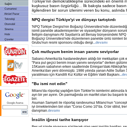
Türkiye'nin demokratikleşme sürecindeki en önemli m
Sağlık
kuşkusuz basın özgürlüğü... İlk bakışta sadece bası
Cumartesi
ilgilendiren bir sorun izlenimi veren bu konu, aslında 
Aktüel Pazar
NPQ dergisi Türkiye'yi ve dünyayı tartıştırdı
Teknoloji
Otomobil
'NPQ Türkiye Dergisi'nin Boğaziçi Üniversitesi'nde düzenlediği 
Sinema
isimli panelde akademisyenler ve siyasetçiler dünyanın sorunl
İletişim danışmanı Ali Saydam'a ait Bersay bünyesindeki NPQ 
Hobi
Boğaziçi Üniversitesi'nde düzenlenen panelde ünlü isimleri bir
Çizerler
Grubu'nun resmi sponsoru olduğu dergi
...devamı
Çok mutluyum benim insan yanımı seviyorlar
Sabancı Amerika'da hastanedeyken aldığı bir mektuptan çok etk
"Para pul geçici benim insan yanımı seviyorlar" derken gülüm
15Kasım sabahının erken saatlerinde Emirgan'daki Atlıköşk't
Amerika'dan yeni dönmüştü. 1986 yılında yanan Adile Sultan 
yaratılması için Kandilli Kız Kültür ve Eğitim Vakfı Başkanı
...d
"Bu ismi not edin"
Milano'da röportaj yaptığım tüm Türkler'in isimlerini aklınızda
ayrı bir yer ayırın. On parmağında on marifet olan bu başarılı 
biri.
Asuman Samyeli ile röportaj randevumuz Milano'nun "concept
Google Arama
iyi örneklerinden biri olan "Corso Como 10"da. O bir stilist, tre
danışman.
devamı
İnsülin iğnesi tarihe karışıyor
Beş yıl içinde piyasaya sürülecek olan yeni insülin bantları, şe