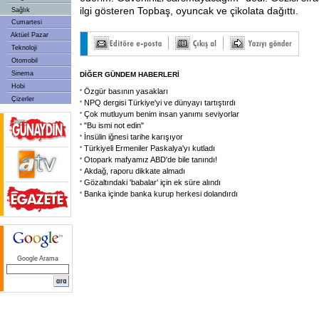
ilgi gösteren Topbaş, oyuncak ve çikolata dağıttı.
Sağlık
Cumartesi
Aktüel Pazar
Teknoloji
Otomobil
Sinema
DİĞER GÜNDEM HABERLERİ
Hobi
Özgür basının yasakları
Çizerler
NPQ dergisi Türkiye'yi ve dünyayı tartıştırdı
Çok mutluyum benim insan yanımı seviyorlar
"Bu ismi not edin"
İnsülin iğnesi tarihe karışıyor
Türkiyeli Ermeniler Paskalya'yı kutladı
Otopark mafyamız ABD'de bile tanındı!
Akdağ, raporu dikkate almadı
Gözaltındaki 'babalar' için ek süre alındı
Banka içinde banka kurup herkesi dolandırdı
Google Arama