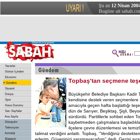
Şu an
12 Nisan 2004
Bugüne ait sabah.com
Yazarlar
Günün İçinden
Ekonomi
Topbaş'tan seçmene teş
»
Gündem
Siyaset
Büyükşehir Belediye Başkanı Kadir
Dünya
kendisine destek veren seçmenlere
Spor
amacıyla geçen hafta başlattığı teşek
Hava Durumu
dün de Sarıyer, Beşiktaş, Şişli, Bey
Sarı Sayfalar
sürdürdü. Partililerle sohbet eden To
Ana Sayfa
kaybetmeden çalışmalara başladıklar
Günaydın
ilçelere çevre düzenlemesi ve temiz
Televizyon
talimat verdiğini anlattı. Topbaş, ''Verdiğiniz destekte
Astroloji
ederim. Güveninizi sarsmayacağım'' dedi. Gezisi sıra
Magazin