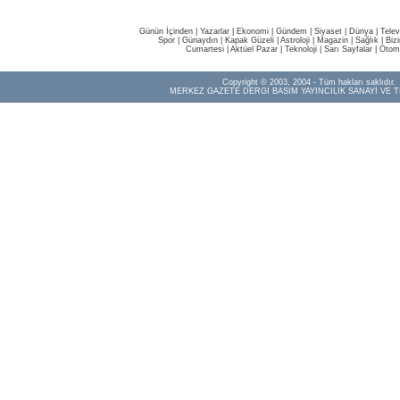
Günün İçinden
|
Yazarlar
|
Ekonomi
|
Gündem
|
Siyaset
|
Dünya |
Telev
Spor
|
Günaydın
|
Kapak Güzeli
|
Astroloji
|
Magazin
|
Sağlık
|
Biz
Cumartesi
|
Aktüel Pazar
|
Teknoloji
|
Sarı Sayfalar
|
Otom
Copyright © 2003, 2004 - Tüm hakları saklıdır.
MERKEZ GAZETE DERGİ BASIM YAYINCILIK SANAYİ VE T