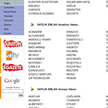
ELEKTRİK ELEKTRONİK
PAZARLAMA SATIŞ
Ö
Sağlık
EMLAKÇI
SAĞLIK
Ş
Cumartesi
GARSON
SEKRETER
Aktüel Pazar
GÜVENLİK ELEMANI
SİGORTA
Teknoloji
Otomobil
SATILIK EMLAK-Anadolu Yakası
Sinema
Hobi
ACIBADEM
DRAGOS
R
Çizerler
ALTUNİZADE
ERENKÖY
S
ANADOLU HİSARI
FENERYOLU
S
ATAŞEHİR
GÖZTEPE
T
BAĞLARBAŞI
KADIKÖY
Y
BAHARİYE
KALAMIŞ
Y
BEYKOZ
KARTAL
İ
BEYLERBEYİ
KOZYATAĞI
İ
BOSTANCI
KOŞUYOLU
Ü
ÇAMLICA
KÜÇÜKYALI
Ü
ÇENGELKÖY
MALTEPE
Ş
ÇEŞİTLİ SEMTLER
MODA
ÇİFTEHAVUZLAR
PENDİK
Google Arama
SATILIK EMLAK-Avrupa Yakası
AKATLAR
ÇAĞLAYAN
M
AKSARAY
CİHANGİR
M
ALİBEYKÖY
ETİLER
S
ATAKÖY
FATİH
S