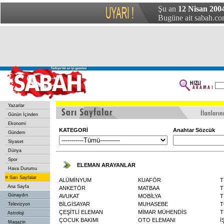
Şu an
12 Nisan 2004
Bugüne ait sabah.com
Yazarlar
Günün İçinden
Ekonomi
KATEGORİ
Anahtar Sözcük
Gündem
Siyaset
Dünya
Spor
ELEMAN ARAYANLAR
Hava Durumu
»
Sarı Sayfalar
ALÜMİNYUM
KUAFÖR
T
Ana Sayfa
ANKETÖR
MATBAA
T
Günaydın
AVUKAT
MOBİLYA
T
BİLGİSAYAR
MUHASEBE
T
Televizyon
ÇEŞİTLİ ELEMAN
MİMAR MÜHENDİS
T
Astroloji
ÇOCUK BAKIMI
OTO ELEMANI
İ
Magazin