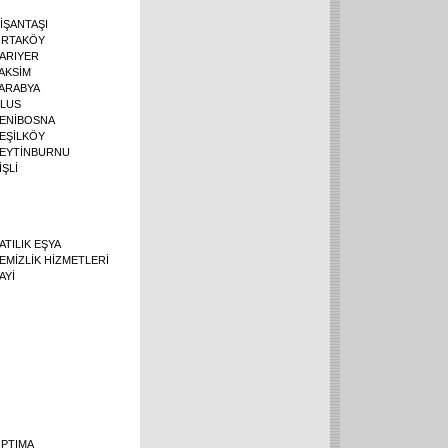
İŞANTAŞI
RTAKÖY
ARIYER
AKSİM
ARABYA
LUS
ENİBOSNA
EŞİLKÖY
EYTİNBURNU
İŞLİ
ATILIK EŞYA
EMİZLİK HİZMETLERİ
AYİ
PTIMA