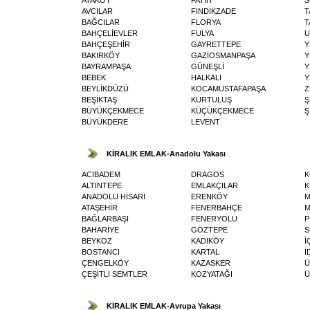
AVCILAR
FINDIKZADE
T
BAĞCILAR
FLORYA
T
BAHÇELİEVLER
FULYA
U
BAHÇEŞEHİR
GAYRETTEPE
Y
BAKIRKÖY
GAZİOSMANPAŞA
Y
BAYRAMPAŞA
GÜNEŞLİ
Y
BEBEK
HALKALI
Y
BEYLİKDÜZÜ
KOCAMUSTAFAPAŞA
Z
BEŞİKTAŞ
KURTULUŞ
Ş
BÜYÜKÇEKMECE
KÜÇÜKÇEKMECE
Ş
BÜYÜKDERE
LEVENT
KİRALIK EMLAK-Anadolu Yakası
ACIBADEM
DRAGOS
K
ALTINTEPE
EMLAKÇILAR
K
ANADOLU HİSARI
ERENKÖY
M
ATAŞEHİR
FENERBAHÇE
BAĞLARBAŞI
FENERYOLU
P
BAHARİYE
GÖZTEPE
S
BEYKOZ
KADIKÖY
İ
BOSTANCI
KARTAL
İ
ÇENGELKÖY
KAZASKER
Ü
ÇEŞİTLİ SEMTLER
KOZYATAĞI
Ü
KİRALIK EMLAK-Avrupa Yakası