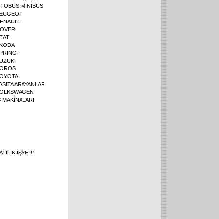
TOBÜS-MİNİBÜS
EUGEOT
ENAULT
OVER
EAT
KODA
PRING
UZUKI
OROS
OYOTA
ASITA ARAYANLAR
OLKSWAGEN
Ş MAKİNALARI
ATILIK İŞYERİ