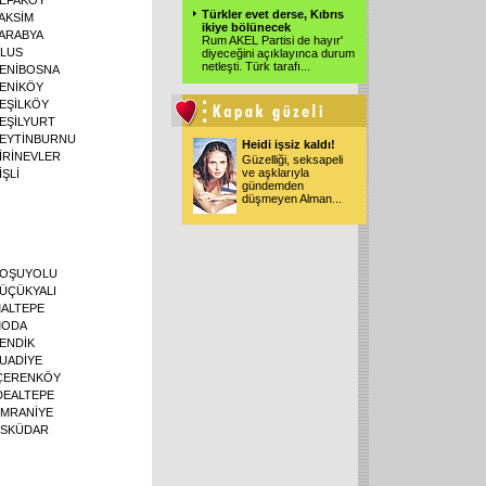
Türkler evet derse, Kıbrıs
AKSİM
ikiye bölünecek
ARABYA
Rum AKEL Partisi de hayır'
LUS
diyeceğini açıklayınca durum
netleşti. Türk tarafı
...
ENİBOSNA
ENİKÖY
EŞİLKÖY
EŞİLYURT
EYTİNBURNU
Heidi işsiz kaldı!
İRİNEVLER
Güzelliği, seksapeli
ve aşklarıyla
İŞLİ
gündemden
düşmeyen Alman
...
OŞUYOLU
ÜÇÜKYALI
ALTEPE
MODA
ENDİK
UADİYE
ÇERENKÖY
DEALTEPE
MRANİYE
SKÜDAR