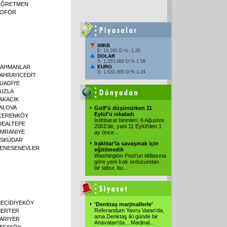
ĞRETMEN
OFÖR
IMKB
E: 19,260 D:% -1.26
DOLAR
S: 1,353,000 D:% 1.58
AHMANLAR
EURO
S: 1,631,000 D:% 1.24
AHRAYİCEDİT
UADİYE
UZLA
AKACIK
ALOVA
Golf'ü düşünürken 11
Eylül'ü ıskaladı
ÇERENKÖY
İstihbarat birimleri, 6 Ağustos
DEALTEPE
2001'de, yani 11 Eylül'den 1
MRANİYE
ay önce
...
SKÜDAR
Iraklılar'la savaşmak için
ENESENEVLER
eğitilmedik
Washington Post'un iddiasına
göre yeni Irak ordusundan
bir tabur, bu
...
ECİDİYEKÖY
'Denktaş marjinallerle'
Referandum Yavru Vatan'da,
ERTER
ama Denktaş iki günde bir
ARIYER
Anavatan'da... Marjinal
...
EFAKÖY