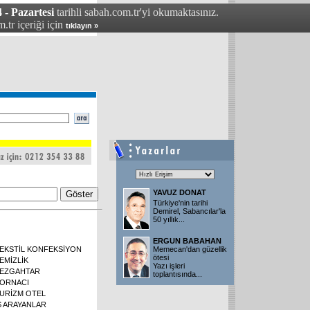
 - Pazartesi
tarihli sabah.com.tr'yi okumaktasınız.
.tr içeriği için
tıklayın »
YAVUZ DONAT
Türkiye'nin tarihi
Demirel, Sabancılar'la
50 yıllık
...
ERGUN BABAHAN
EKSTİL KONFEKSİYON
Memecan'dan güzellik
ötesi
EMİZLİK
Yazı işleri
EZGAHTAR
toplantısında
...
ORNACI
URİZM OTEL
Ş ARAYANLAR