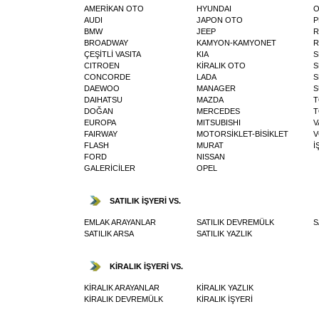
AMERİKAN OTO
HYUNDAI
O
AUDI
JAPON OTO
P
BMW
JEEP
R
BROADWAY
KAMYON-KAMYONET
R
ÇEŞİTLİ VASITA
KIA
S
CITROEN
KİRALIK OTO
S
CONCORDE
LADA
S
DAEWOO
MANAGER
S
DAIHATSU
MAZDA
T
DOĞAN
MERCEDES
T
EUROPA
MITSUBISHI
V
FAIRWAY
MOTORSİKLET-BİSİKLET
V
FLASH
MURAT
İ
FORD
NISSAN
GALERİCİLER
OPEL
SATILIK İŞYERİ VS.
EMLAK ARAYANLAR
SATILIK DEVREMÜLK
S
SATILIK ARSA
SATILIK YAZLIK
KİRALIK İŞYERİ VS.
KİRALIK ARAYANLAR
KİRALIK YAZLIK
KİRALIK DEVREMÜLK
KİRALIK İŞYERİ