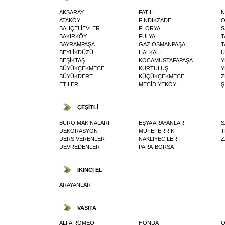
AKSARAY
FATİH
N
ATAKÖY
FINDIKZADE
O
BAHÇELİEVLER
FLORYA
S
BAKIRKÖY
FULYA
T
BAYRAMPAŞA
GAZİOSMANPAŞA
T
BEYLİKDÜZÜ
HALKALI
U
BEŞİKTAŞ
KOCAMUSTAFAPAŞA
Y
BÜYÜKÇEKMECE
KURTULUŞ
Y
BÜYÜKDERE
KÜÇÜKÇEKMECE
Z
ETİLER
MECİDİYEKÖY
Ş
ÇEŞİTLİ
BÜRO MAKINALARI
EŞYA ARAYANLAR
S
DEKORASYON
MÜTEFERRİK
T
DERS VERENLER
NAKLİYECİLER
Z
DEVREDENLER
PARA-BORSA
İKİNCİ EL
ARAYANLAR
VASITA
ALFA ROMEO
HONDA
O