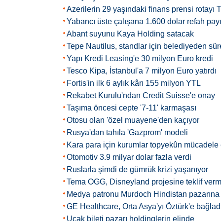
Azerilerin 29 yaşındaki finans prensi rotayı T
Yabancı üste çalışana 1.600 dolar refah pay
Abant suyunu Kaya Holding satacak
Tepe Nautilus, standlar için belediyeden süre
Yapı Kredi Leasing'e 30 milyon Euro kredi
Tesco Kipa, İstanbul'a 7 milyon Euro yatırdı
Fortis'in ilk 6 aylık kârı 155 milyon YTL
Rekabet Kurulu'ndan Credit Suisse'e onay
Taşıma öncesi cepte '7-11' karmaşası
Otosu olan 'özel muayene'den kaçıyor
Rusya'dan tahıla 'Gazprom' modeli
Kara para için kurumlar topyekûn mücadele
Otomotiv 3.9 milyar dolar fazla verdi
Ruslarla şimdi de gümrük krizi yaşanıyor
Tema OGG, Disneyland projesine teklif ver
Medya patronu Murdoch Hindistan pazarına 
GE Healthcare, Orta Asya'yı Öztürk'e bağlad
Uçak bileti pazarı holdinglerin elinde