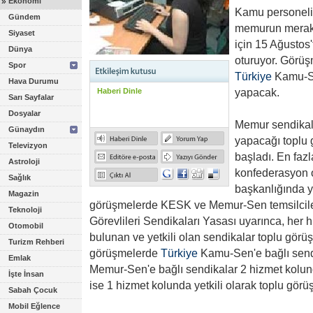
»
Ekonomi
Kamu personeli 
Gündem
memurun merakl
Siyaset
için 15 Ağusto
Dünya
oturuyor. Görüş
Spor
Türkiye
Kamu-S
Hava Durumu
yapacak.
Haberi Dinle
Sarı Sayfalar
Dosyalar
Memur sendikal
Günaydın
yapacağı toplu g
Televizyon
başladı. En faz
Astroloji
konfederasyon 
Sağlık
başkanlığında y
Magazin
görüşmelerde KESK ve Memur-Sen temsilcil
Teknoloji
Görevlileri Sendikaları Yasası uyarınca, her 
Otomobil
bulunan ve yetkili olan sendikalar toplu görü
Turizm Rehberi
görüşmelerde
Türkiye
Kamu-Sen'e bağlı send
Emlak
Memur-Sen'e bağlı sendikalar 2 hizmet kolun
İşte İnsan
ise 1 hizmet kolunda yetkili olarak toplu görü
Sabah Çocuk
Mobil Eğlence