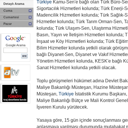
Türkiye
Kamu-Sen'e bağlı olan Türk Büro-Sen
Detaylı Arama
Sigortacılık Hizmetleri kolunda; Türk Enerji-S
Cuma
Madencilik Hizmetleri kolunda; Türk Sağlık-S
Cumartesi
Hizmetler kolunda; Türk Tarım Orman-Sen, Ta
Pazar
kolunda; Türk Ulaşım-Sen, Ulaştırma Hizmetl
Basın, Yayın ve İletişim Hizmetleri kolunda; T
İnşaat ve Köy Hizmetleri kolunda; Türk Eğiti
Google Arama
Bilim Hizmetler kolunda yetkili olarak görüş
bağlı Diyanet-Sen, Diyanet ve Vakıf Hizmetle
Yönetim Hizmetleri kolunda, KESK'e bağlı Kü
Sanat Hizmetleri kolunda yetkili olacak.
Toplu görüşmeleri hükümet adına Devlet Baka
Maliye Bakanlığı Müsteşarı, Hazine Müsteşarı
Müsteşarı,
Türkiye
İstatistik Kurumu Başkanı,
Maliye Bakanlığı Bütçe ve Mali Kontrol Gen
İşveren Kurulu yürütecek.
Yasaya göre, 15 gün içinde sonuçlanması ge
anlaşmaya varılması durumunda mutabakat m