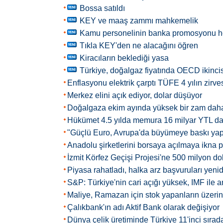
Bossa satıldı
KEY ve maaş zammı mahkemelik
Kamu personelinin banka promosyonu h
Tıkla KEY'den ne alacağını öğren
Kiracıların beklediği yasa
Türkiye, doğalgaz fiyatında OECD ikincis
Enflasyonu elektrik çarptı TÜFE 4 yılın zirves
Merkez elini açık ediyor, dolar düşüyor
Doğalgaza ekim ayında yüksek bir zam dah
Hükümet 4.5 yılda memura 16 milyar YTL da
"Güçlü Euro, Avrupa'da büyümeye baskı ya
Anadolu şirketlerini borsaya açılmaya ikna p
İzmit Körfez Geçişi Projesi'ne 500 milyon dol
Piyasa rahatladı, halka arz başvuruları yeni
S&P: Türkiye'nin cari açığı yüksek, IMF ile 
Maliye, Ramazan için stok yapanların üzerin
Çalıkbank'ın adı Aktif Bank olarak değişiyor
Dünya çelik üretiminde Türkiye 11'inci sırad