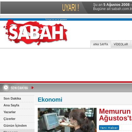
Şu an
5 Ağustos 2008 -
Bugüne ait sabah.com.tr 
Ekonomi
Son Dakika
Ana Sayfa
Memurun 
Yazarlar
Ağustos't
Çizerler
Günün İçinden