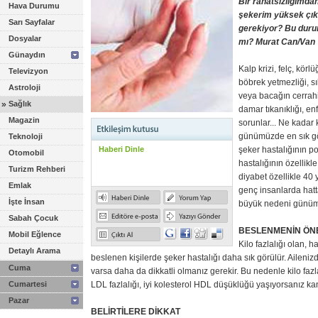
Bir rahatsızlığımdan
Hava Durumu
şekerim yüksek çı
Sarı Sayfalar
gerekiyor? Bu durum
Dosyalar
mı? Murat Can/Van
Günaydın
Kalp krizi, felç, kör
Televizyon
böbrek yetmezliği, sı
Astroloji
veya bacağın cerrah
»
Sağlık
damar tıkanıklığı, en
Magazin
sorunlar... Ne kadar 
günümüzde en sık gör
Teknoloji
Haberi Dinle
şeker hastalığının po
Otomobil
hastalığının özellikl
Turizm Rehberi
diyabet özellikle 40
Emlak
genç insanlarda hatt
İşte İnsan
büyük nedeni günümüz
Sabah Çocuk
BESLENMENİN ÖN
Mobil Eğlence
Kilo fazlalığı olan, 
Detaylı Arama
beslenen kişilerde şeker hastalığı daha sık görülür. Aileni
Cuma
varsa daha da dikkatli olmanız gerekir. Bu nedenle kilo fazla
Cumartesi
LDL fazlalığı, iyi kolesterol HDL düşüklüğü yaşıyorsanız kan 
Pazar
BELİRTİLERE DİKKAT