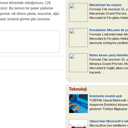
 öncesi dönemde olduğunuzu, 126
Macaristan'da sürpriz
isiniz. Bu tanının bir şeker yükleme
Formula 1'de sezonun 11. ya
orgunluk, sık idrara çıkma, susuzluk, ağız
Macaristan Grand Prix'sini
Mercedes'in Fin pilotu Heikk
malar, bulanık görme gibi sorunlar
Kovalainen McLaren ile y
Formula 1 takımlarından M
Mercedes'in Fin pilotu Heikk
takımıyla sözleşme yeniledi. 
Nefes kesen yarış Hamilt
Formula 1'de sezonun 10. ya
Almanya Grand Prix'sini, M
Mercedes'in İngiliz pilotu L
kazandı. ...
Teknoloji
İnternette önemli açık
TÜBİTAK Ulusal Elektronik ve
Araştırma Enstitüsü bünyesi
gösteren Türkiye Bilgisayar O
Yahoo'dan Microsoft'a tek
Microsoft'un tüm tekliflerini