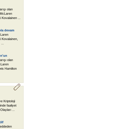
rışı olan
, McLaren
i Kovalainen ...
ola devam
cLaren
i Kovalainen,
...
on'un
rışı olan
cLaren
ewis Hamilton
 Kriptoloji
nde faaliyet
layları ...
lif
 reddeden