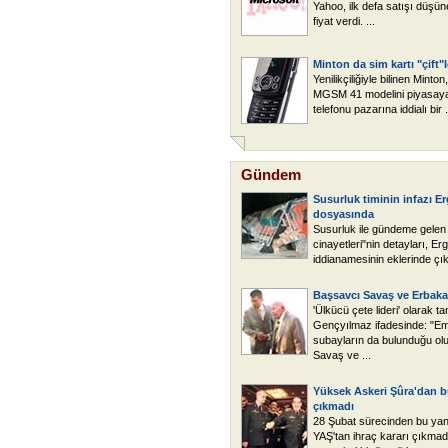
Yahoo, ilk defa satışı düşüne
fiyat verdi. ...
Minton da sim kartı "çift"l
Yenilikçiliğiyle bilinen Minton,
MGSM 41 modelini piyasay
telefonu pazarına iddialı bir .
Gündem
Susurluk timinin infazı 
dosyasında
Susurluk ile gündeme gele
cinayetleri"nin detayları, E
iddianamesinin eklerinde çıktı
Başsavcı Savaş ve Erbaka
'Ülkücü çete lideri' olarak t
Gençyılmaz ifadesinde: "Em
subayların da bulunduğu ol
Savaş ve ...
Yüksek Askeri Şûra'dan b
çıkmadı
28 Şubat sürecinden bu yana
YAŞ'tan ihraç kararı çıkmad