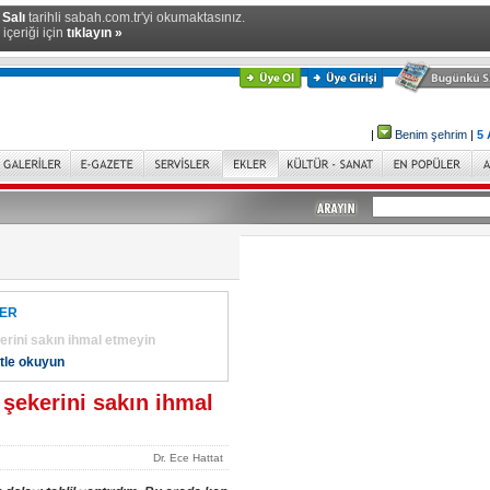
 Salı
tarihli sabah.com.tr'yi okumaktasınız.
içeriği için
tıklayın »
|
Benim şehrim
|
5 
LER
rini sakın ihmal etmeyin
tle okuyun
şekerini sakın ihmal
Dr. Ece Hattat