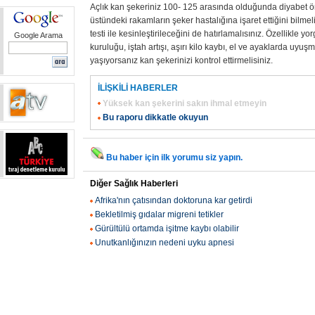
Açlık kan şekeriniz 100- 125 arasında olduğunda diyabet
üstündeki rakamların şeker hastalığına işaret ettiğini bilmel
testi ile kesinleştirileceğini de hatırlamalısınız. Özellikle y
Google Arama
kuruluğu, iştah artışı, aşırı kilo kaybı, el ve ayaklarda uyuş
yaşıyorsanız kan şekerinizi kontrol ettirmelisiniz.
İLİŞKİLİ HABERLER
Yüksek kan şekerini sakın ihmal etmeyin
Bu raporu dikkatle okuyun
Bu haber için ilk yorumu siz yapın.
Diğer Sağlık Haberleri
Afrika'nın çatısından doktoruna kar getirdi
Bekletilmiş gıdalar migreni tetikler
Gürültülü ortamda işitme kaybı olabilir
Unutkanlığınızın nedeni uyku apnesi