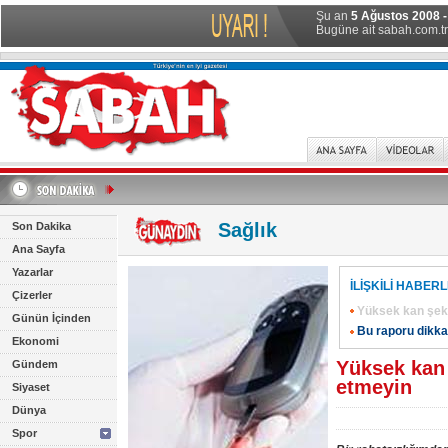
Şu an
5 Ağustos 2008 -
Bugüne ait sabah.com.tr 
Sağlık
Son Dakika
Ana Sayfa
Yazarlar
İLİŞKİLİ HABER
Çizerler
Yüksek kan şeke
Günün İçinden
Bu raporu dikka
Ekonomi
Yüksek kan 
Gündem
etmeyin
Siyaset
Dünya
Spor