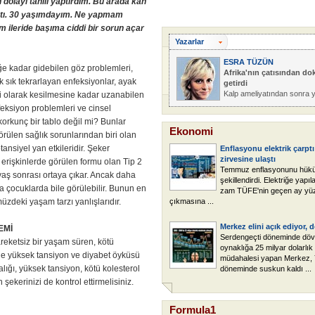
 dolayı tahlil yaptırdım. Bu arada kan
ktı. 30 yaşımdayım. Ne yapmam
 ileride başıma ciddi bir sorun açar
Yazarlar
ESRA TÜZÜN
lüğe kadar gidebilen göz problemleri,
Afrika'nın çatısından do
k sık tekrarlayan enfeksiyonlar, ayak
getirdi
Kalp ameliyatından sonra 
i olarak kesilmesine kadar uzanabilen
...
feksiyon problemleri ve cinsel
korkunç bir tablo değil mi? Bunlar
Ekonomi
ülen sağlık sorunlarından biri olan
tansiyel yan etkileridir. Şeker
Enflasyonu elektrik çarptı
zirvesine ulaştı
e erişkinlerde görülen formu olan Tip 2
Temmuz enflasyonunu hük
 yaş sonrası ortaya çıkar. Ancak daha
şekillendirdi. Elektriğe yapıl
a çocuklarda bile görülebilir. Bunun en
zam TÜFE'nin geçen ay yü
deki yaşam tarzı yanlışlarıdır.
çıkmasına ...
Merkez elini açık ediyor, 
EMİ
Serdengeçti döneminde döv
hareketsiz bir yaşam süren, kötü
oynaklığa 25 milyar dolarlık
zde yüksek tansiyon ve diyabet öyküsü
müdahalesi yapan Merkez, 
lığı, yüksek tansiyon, kötü kolesterol
döneminde suskun kaldı ...
şekerinizi de kontrol ettirmelisiniz.
Formula1