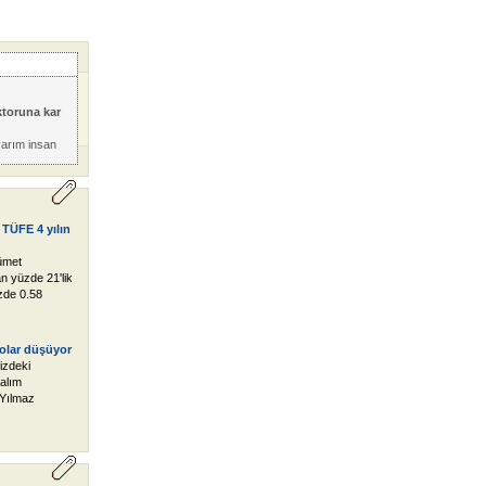
ktoruna kar
yarım insan
 TÜFE 4 yılın
ümet
an yüzde 21'lik
zde 0.58
dolar düşüyor
izdeki
 alım
Yılmaz