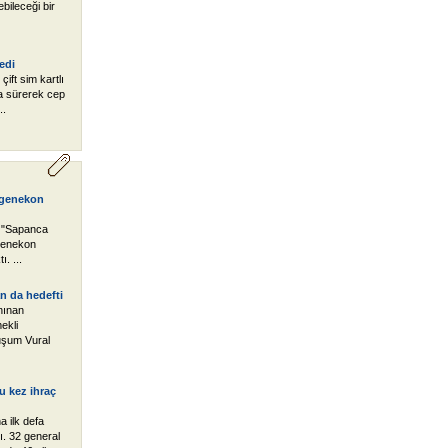
bileceği bir
edi
 çift sim kartlı
a sürerek cep
..
Ergenekon
n "Sapanca
rgenekon
. ...
n da hedefti
anınan
ekli
uşum Vural
u kez ihraç
 ilk defa
ı. 32 general