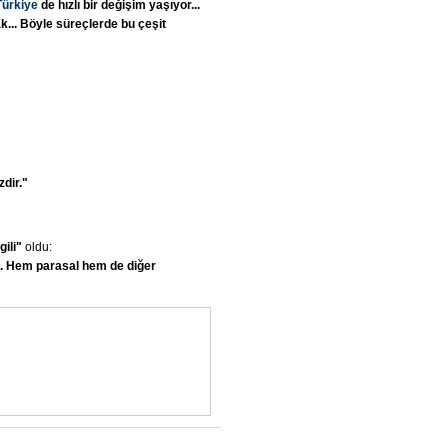
Türkiye
de
hızlı
bir
değişim
yaşıyor...
...
Böyle
süreçlerde
bu
çeşit
zdir."
lgili"
oldu:
.
Hem
parasal
hem
de
diğer