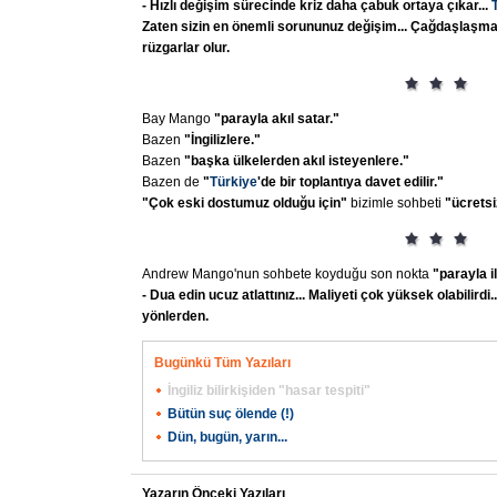
- Hızlı
değişim
sürecinde
kriz
daha
çabuk
ortaya
çıkar...
Zaten
sizin
en
önemli
sorununuz
değişim...
Çağdaşlaşmak
rüzgarlar
olur.
Bay Mango
"parayla
akıl
satar."
Bazen
"İngilizlere."
Bazen
"başka
ülkelerden
akıl
isteyenlere."
Bazen de
"
Türkiye
'de
bir
toplantıya
davet
edilir."
"Çok
eski
dostumuz
olduğu
için"
bizimle sohbeti
"ücretsi
Andrew Mango'nun sohbete koyduğu son nokta
"parayla
i
- Dua
edin
ucuz
atlattınız...
Maliyeti
çok
yüksek
olabilirdi..
yönlerden.
Bugünkü Tüm Yazıları
İngiliz bilirkişiden "hasar tespiti"
Bütün suç ölende (!)
Dün, bugün, yarın...
Yazarın Önceki Yazıları