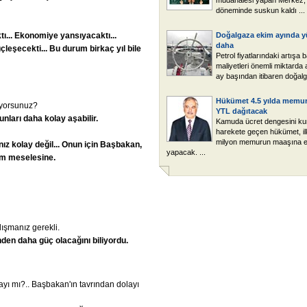
müdahalesi yapan Merkez,
döneminde suskun kaldı ...
ı...
Ekonomiye
yansıyacaktı...
Doğalgaza ekim ayında y
daha
çleşecekti...
Bu
durum
birkaç
yıl
bile
Petrol fiyatlarındaki artışa 
maliyetleri önemli miktarda 
ay başından itibaren doğalg
Hükümet 4.5 yılda memur
yorsunuz?
YTL dağıtacak
unları
daha
kolay
aşabilir.
Kamuda ücret dengesini ku
harekete geçen hükümet, il
milyon memurun maaşına 
nız
kolay
değil...
Onun
için
Başbakan,
yapacak. ...
im
meselesine.
lışmanız gerekli.
nden
daha
güç
olacağını
biliyordu.
ı mı?.. Başbakan'ın tavrından dolayı