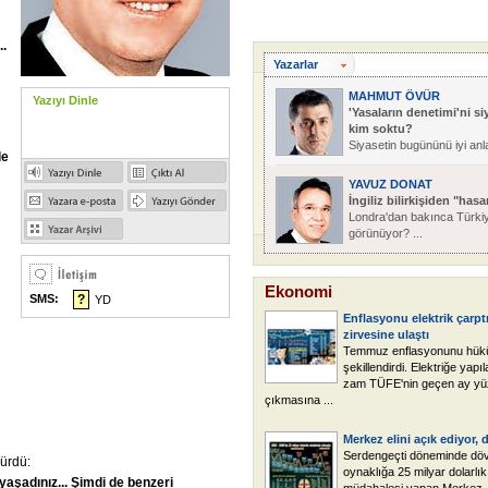
..
Yazarlar
MAHMUT ÖVÜR
Yazıyı Dinle
'Yasaların denetimi'ni si
kim soktu?
Siyasetin bugününü iyi anla
le
YAVUZ DONAT
İngiliz bilirkişiden "hasa
Londra'dan bakınca Türkiy
görünüyor? ...
Ekonomi
SMS:
?
YD
Enflasyonu elektrik çarpt
zirvesine ulaştı
Temmuz enflasyonunu hük
şekillendirdi. Elektriğe yapı
zam TÜFE'nin geçen ay yü
çıkmasına ...
Merkez elini açık ediyor,
Serdengeçti döneminde döv
ürdü:
oynaklığa 25 milyar dolarlık
yaşadınız...
Şimdi
de
benzeri