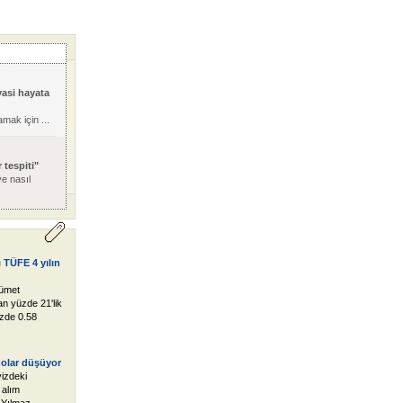
yasi hayata
mak için ...
r tespiti"
e nasıl
ı TÜFE 4 yılın
ümet
lan yüzde 21'lik
zde 0.58
 dolar düşüyor
izdeki
 alım