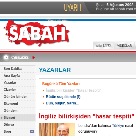
Şu an
5 Ağustos 2008 -
Bugüne ait sabah.com.tr 
YAZARLAR
Son Dakika
Ana Sayfa
Yazarlar
Bugünkü Tüm Yazıları
Çizerler
İngiliz bilirkişiden "hasar tespiti"
Günün İçinden
Bütün suç ölende (!)
Dün, bugün, yarın...
Ekonomi
Gündem
İngiliz bilirkişiden "hasar tespiti"
»
Siyaset
Dünya
Londra'dan bakınca
Türkiye
nasıl
görünüyor?
Spor