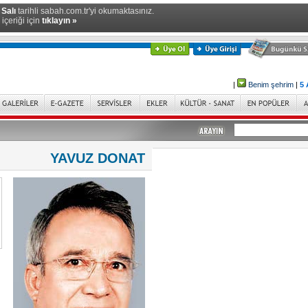
 Salı
tarihli sabah.com.tr'yi okumaktasınız.
içeriği için
tıklayın »
|
Benim şehrim
|
5 
YAVUZ DONAT