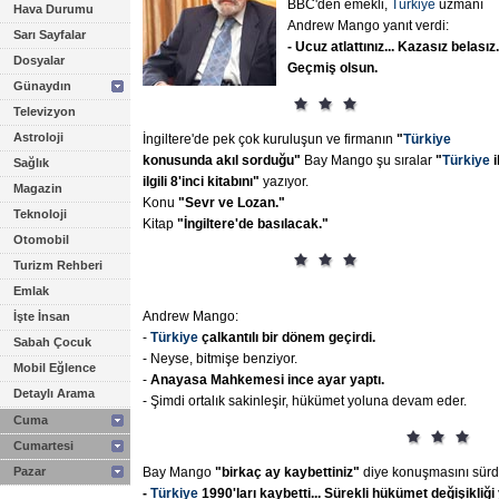
BBC'den emekli,
Türkiye
uzmanı
Hava Durumu
Andrew Mango yanıt verdi:
Sarı Sayfalar
- Ucuz
atlattınız...
Kazasız
belasız.
Dosyalar
Geçmiş
olsun.
Günaydın
Televizyon
Astroloji
İngiltere'de pek çok kuruluşun ve firmanın
"
Türkiye
konusunda
akıl
sorduğu"
Bay Mango şu sıralar
"
Türkiye
i
Sağlık
ilgili
8'inci
kitabını"
yazıyor.
Magazin
Konu
"Sevr
ve
Lozan."
Teknoloji
Kitap
"İngiltere'de
basılacak."
Otomobil
Turizm Rehberi
Emlak
Andrew Mango:
İşte İnsan
-
Türkiye
çalkantılı
bir
dönem
geçirdi.
Sabah Çocuk
- Neyse, bitmişe benziyor.
Mobil Eğlence
-
Anayasa
Mahkemesi
ince
ayar
yaptı.
Detaylı Arama
- Şimdi ortalık sakinleşir, hükümet yoluna devam eder.
Cuma
Cumartesi
Pazar
Bay Mango
"birkaç
ay
kaybettiniz"
diye konuşmasını sürd
-
Türkiye
1990'ları
kaybetti...
Sürekli
hükümet
değişikliği