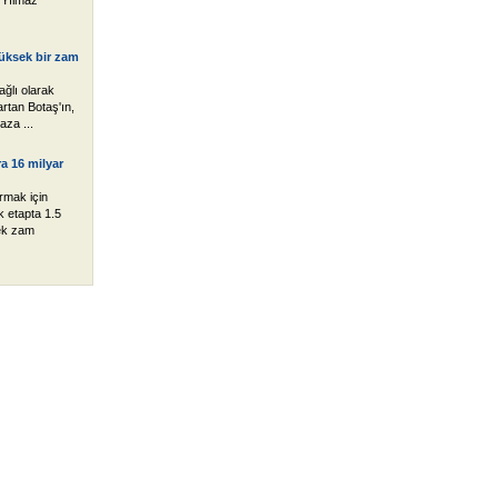
 Yılmaz
üksek bir zam
bağlı olarak
artan Botaş'ın,
aza ...
a 16 milyar
rmak için
k etapta 1.5
ek zam