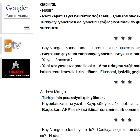
olabilirdi.
- Nasıl?
Google Arama
- Parti
kapatılsaydı
belirsizlik
doğacaktı...
Çalkantı
olacakt
Türkiye
'yi
yönetmek
de,
yönetimi
çağdaşlaştırmak
da
gü
sürebilirdi.
- Bay Mango... Sonbahardan itibaren nasıl bir
Türkiye
bekli
- Başbakan
gayretini
ekonomiye
yöneltir...
Böylelikle
sor
- Ya yeni Anayasa?
- Yeni
Anayasa
uzlaşma
ile
olur...
Ama
uzlaşma
sağlama
halkın
temel
meselelerine
döner...
Ekonomi
,
işsizlik,
geç
Andrew Mango:
-
Türkiye
'nin
potansiyeli
çok
yüksek.
- Kaybolan zamana yazık... Kayıp süreyi telafi etmek için ça
-
Başbakan,
AKP'nin
ikinci
iktidar
döneminin,
ilk
dönemi
- Bay Mango neden böyle oldu?.. Çankaya seçiminden dolay
mı?.. Neden?