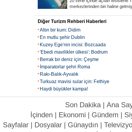
20 sene içinde açılan tesislerle 
merkezlerinden biri haline gelmişti
Diğer Turizm Rehberi Haberleri
Altın bir kum: Didim
En mutlu şehir Dublin
Kuzey Ege'nin incisi: Bozcaada
'Ebedi mavilikler ülkesi': Bodrum
Berrak bir deniz için: Çeşme
İmparatorlar şehri Roma
Rakı-Balık-Ayvalık
Turkuaz mavisi sular için: Fethiye
Haydi büyükler kampa!
Son Dakika
|
Ana Say
İçinden
|
Ekonomi
|
Gündem
|
Si
Sayfalar
|
Dosyalar
|
Günaydın
|
Televizy