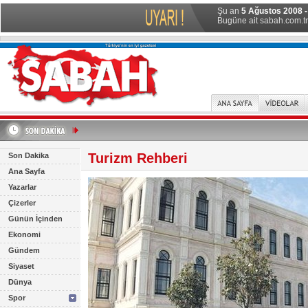
Şu an
5 Ağustos 2008 -
Bugüne ait sabah.com.tr 
Turizm Rehberi
Son Dakika
Ana Sayfa
Yazarlar
Çizerler
Günün İçinden
Ekonomi
Gündem
Siyaset
Dünya
Spor