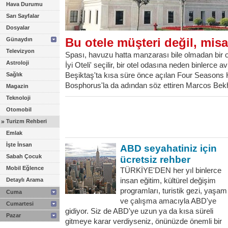
Hava Durumu
Sarı Sayfalar
Dosyalar
Bu otele müşteri değil, misaf
Günaydın
Televizyon
Spası, havuzu hatta manzarası bile olmadan bir ot
Astroloji
İyi Oteli' seçilir, bir otel odasına neden binlerce 
Beşiktaş'ta kısa süre önce açılan Four Seasons H
Sağlık
Bosphorus'la da adından söz ettiren Marcos Bekhit 
Magazin
Teknoloji
Otomobil
»
Turizm Rehberi
Emlak
İşte İnsan
ABD seyahatiniz için
Sabah Çocuk
ücretsiz rehber
Mobil Eğlence
TÜRKİYE'DEN her yıl binlerce
insan eğitim, kültürel değişim
Detaylı Arama
programları, turistik gezi, yaşam
Cuma
ve çalışma amacıyla ABD'ye
Cumartesi
gidiyor. Siz de ABD'ye uzun ya da kısa süreli
Pazar
gitmeye karar verdiyseniz, önünüzde önemli bir