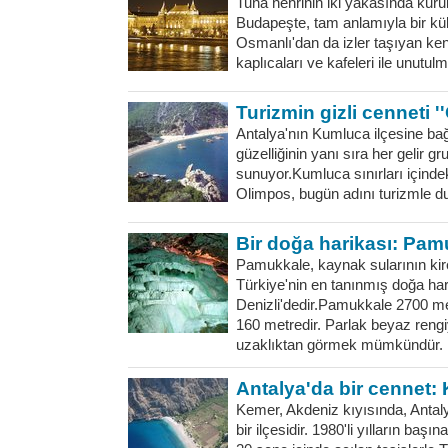
Tuna nehrinin iki yakasında kuru
Budapeşte, tam anlamıyla bir kül
Osmanlı'dan da izler taşıyan kent
kaplıcaları ve kafeleri ile unutulma
Turizmin gizli cenneti '
Antalya'nın Kumluca ilçesine bağl
güzelliğinin yanı sıra her gelir g
sunuyor.Kumluca sınırları içindek
Olimpos, bugün adını turizmle du
Bir doğa harikası: Pam
Pamukkale, kaynak sularının kir
Türkiye'nin en tanınmış doğa har
Denizli'dedir.Pamukkale 2700 me
160 metredir. Parlak beyaz reng
uzaklıktan görmek mümkündür. .
Antalya'da bir cennet:
Kemer, Akdeniz kıyısında, Antaly
bir ilçesidir. 1980'li yılların baş