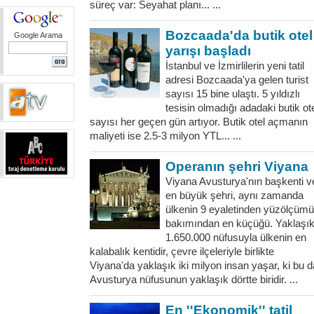
süreç var: Seyahat planı... ...
Bozcaada'da butik otel
Google Arama
yarışı başladı
İstanbul ve İzmirlilerin yeni tatil
adresi Bozcaada'ya gelen turist
sayısı 15 bine ulaştı. 5 yıldızlı
tesisin olmadığı adadaki butik ot
sayısı her geçen gün artıyor. Butik otel açmanın
maliyeti ise 2.5-3 milyon YTL... ...
Operanın şehri Viyana
Viyana Avusturya'nın başkenti v
en büyük şehri, aynı zamanda
ülkenin 9 eyaletinden yüzölçümü
bakımından en küçüğü. Yaklaşı
1.650.000 nüfusuyla ülkenin en
kalabalık kentidir, çevre ilçeleriyle birlikte
Viyana'da yaklaşık iki milyon insan yaşar, ki bu d
Avusturya nüfusunun yaklaşık dörtte biridir. ...
En ''Ekonomik'' tatil