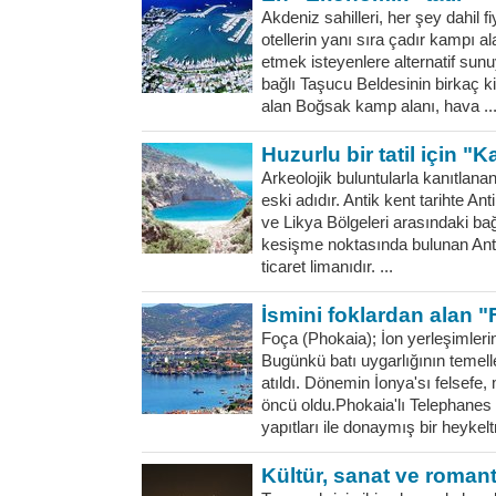
Akdeniz sahilleri, her şey dahil fi
otellerin yanı sıra çadır kampı al
etmek isteyenlere alternatif sunuy
bağlı Taşucu Beldesinin birkaç k
alan Boğsak kamp alanı, hava ..
Huzurlu bir tatil için "K
Arkeolojik buluntularla kanıtlana
eski adıdır. Antik kent tarihte Anti
ve Likya Bölgeleri arasındaki bağ
kesişme noktasında bulunan Anti
ticaret limanıdır. ...
İsmini foklardan alan 
Foça (Phokaia); İon yerleşimlerin
Bugünkü batı uygarlığının temelle
atıldı. Dönemin İonya'sı felsefe,
öncü oldu.Phokaia'lı Telephanes 
yapıtları ile donaymış bir heykeltra
Kültür, sanat ve roman