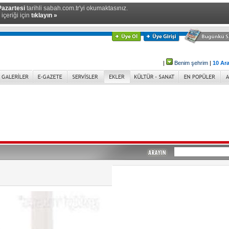
Pazartesi
tarihli sabah.com.tr'yi okumaktasınız.
içeriği için
tıklayın »
|
Benim şehrim
|
10 Ara