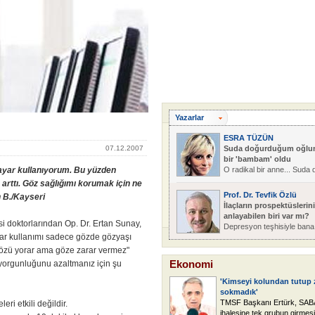
Yazarlar
ESRA TÜZÜN
07.12.2007
Suda doğurduğum oğlu
bir 'bambam' oldu
ayar kullanıyorum. Bu yüzden
O radikal bir anne... Suda 
arttı. Göz sağlığımı korumak için ne
Prof. Dr. Tevfik Özlü
 B./Kayseri
İlaçların prospektüslerini
anlayabilen biri var mı?
 doktorlarından Op. Dr. Ertan Sunay,
Depresyon teşhisiyle bana 
yar kullanımı sadece gözde gözyaşı
özü yorar ama göze zarar vermez"
Ekonomi
yorgunluğunu azaltmanız için şu
'Kimseyi kolundan tutup z
sokmadık'
TMSF Başkanı Ertürk, SAB
eri etkili değildir.
ihalesine tek grubun girmesi