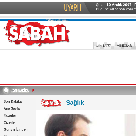
Şu an
10 Aralık 2007 - 
Bugüne ait sabah.com.tr 
Sağlık
Son Dakika
Ana Sayfa
Yazarlar
Çizerler
Günün İçinden