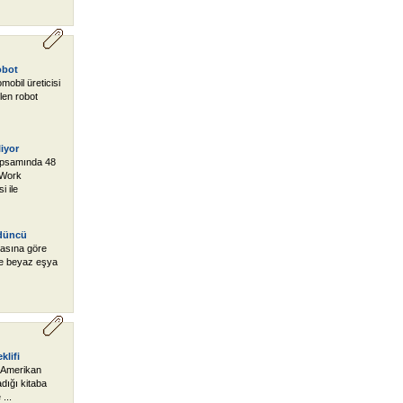
obot
mobil üreticisi
len robot
liyor
apsamında 48
@Work
i ile
rdüncü
masına göre
i ve beyaz eşya
klifi
n Amerikan
adığı kitaba
...