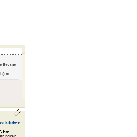
m Ege tam
doğum ...
...
orla ihaleye
AH-atv
nin ihalenin