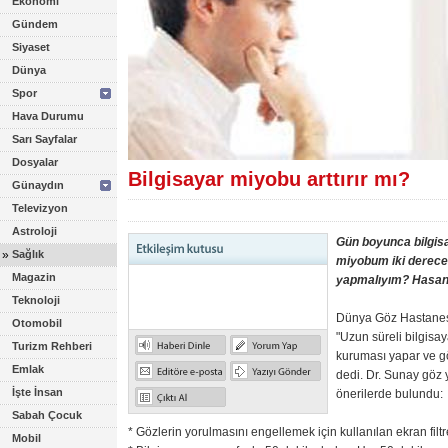
Ekonomi
Gündem
Siyaset
Dünya
Spor
Hava Durumu
Sarı Sayfalar
Dosyalar
Bilgisayar miyobu arttırır mı?
Günaydın
Televizyon
Astroloji
Gün boyunca bilgis
»
Sağlık
miyobum iki derece 
Magazin
yapmalıyım? Hasan
Teknoloji
Dünya Göz Hastanesi
Otomobil
"Uzun süreli bilgisa
Turizm Rehberi
kuruması yapar ve g
Emlak
dedi. Dr. Sunay göz 
İşte İnsan
önerilerde bulundu:
Sabah Çocuk
* Gözlerin yorulmasını engellemek için kullanılan ekran filtrel
Mobil