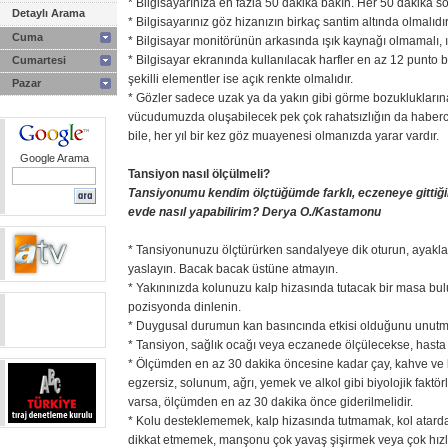
* Bilgisayarınıza en fazla 50 dakika bakın. Her 50 dakika so
Detaylı Arama
* Bilgisayarınız göz hizanızın birkaç santim altında olmalıdır
Cuma
* Bilgisayar monitörünün arkasında ışık kaynağı olmamalı, ı
* Bilgisayar ekranında kullanılacak harfler en az 12 punto
Cumartesi
şekilli elementler ise açık renkte olmalıdır.
Pazar
* Gözler sadece uzak ya da yakın gibi görme bozuklukları
vücudumuzda oluşabilecek pek çok rahatsızlığın da habercis
bile, her yıl bir kez göz muayenesi olmanızda yarar vardır.
Google Arama
Tansiyon nasıl ölçülmeli?
Tansiyonumu kendim ölçtüğümde farklı, eczeneye gittiğim
evde nasıl yapabilirim? Derya O./Kastamonu
* Tansiyonunuzu ölçtürürken sandalyeye dik oturun, ayakların
yaslayın. Bacak bacak üstüne atmayın.
* Yakınınızda kolunuzu kalp hizasında tutacak bir masa b
pozisyonda dinlenin.
* Duygusal durumun kan basıncında etkisi olduğunu unutm
* Tansiyon, sağlık ocağı veya eczanede ölçülecekse, hasta bi
* Ölçümden en az 30 dakika öncesine kadar çay, kahve ve 
egzersiz, solunum, ağrı, yemek ve alkol gibi biyolojik faktör
varsa, ölçümden en az 30 dakika önce giderilmelidir.
* Kolu desteklememek, kalp hizasında tutmamak, kol atar
dikkat etmemek, manşonu çok yavaş şişirmek veya çok hızlı