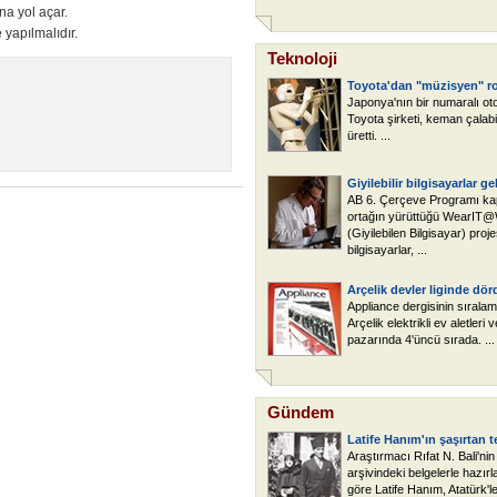
a yol açar.
 yapılmalıdır.
Teknoloji
Toyota'dan "müzisyen" r
Japonya'nın bir numaralı oto
Toyota şirketi, keman çalabi
üretti. ...
Giyilebilir bilgisayarlar ge
AB 6. Çerçeve Programı k
ortağın yürüttüğü WearIT
(Giyilebilen Bilgisayar) projes
bilgisayarlar, ...
Arçelik devler liginde dö
Appliance dergisinin sırala
Arçelik elektrikli ev aletler
pazarında 4'üncü sırada. ...
Gündem
Latife Hanım'ın şaşırtan te
Araştırmacı Rıfat N. Bali'ni
arşivindeki belgelerle hazırl
göre Latife Hanım, Atatürk'le 