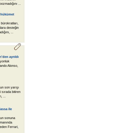
 bozmadığını ...
k hükümet
bürokratları,
lara desteğin
ğını, ...
'den ayrıldı
iyonluk
nando Alonso,
un son yarışı
i sırada bitiren
, ...
assa ile
nun sonuna
asmanında
eden Ferrari,