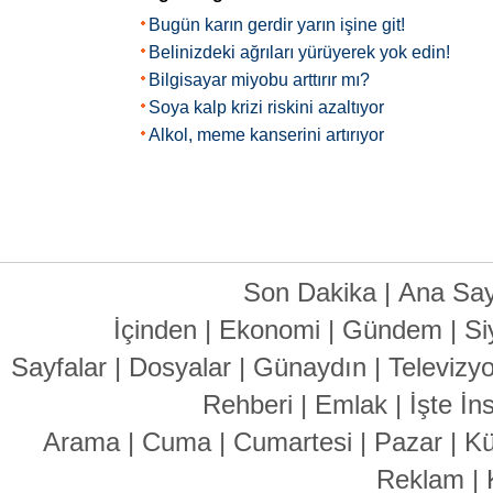
Bugün karın gerdir yarın işine git!
Belinizdeki ağrıları yürüyerek yok edin!
Bilgisayar miyobu arttırır mı?
Soya kalp krizi riskini azaltıyor
Alkol, meme kanserini artırıyor
Son Dakika
|
Ana Say
İçinden
|
Ekonomi
|
Gündem
|
Si
Sayfalar
|
Dosyalar
|
Günaydın
|
Televizy
Rehberi
|
Emlak
|
İşte İn
Arama
|
Cuma
|
Cumartesi
|
Pazar
|
Kü
Reklam
|