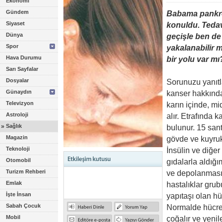
Ekonomi
Gündem
Babama pankre
Siyaset
konuldu. Teda
Dünya
geçişle ben de 
Spor
yakalanabilir
Hava Durumu
bir yolu var mı
Sarı Sayfalar
Dosyalar
Sorunuzu yanıt
Günaydın
kanser hakkında
Televizyon
karın içinde, m
Astroloji
alır. Etrafında 
»
Sağlık
bulunur. 15 sant
Magazin
gövde ve kuyruk 
Teknoloji
İnsülin ve diğer
Otomobil
gıdalarla aldığı
Turizm Rehberi
ve depolanmasın
Emlak
hastalıklar gr
İşte İnsan
yapıtaşı olan hü
Sabah Çocuk
Normalde hücrel
Mobil
çoğalır ve yenil