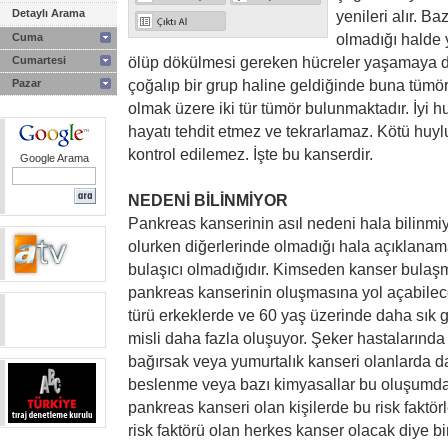
Detaylı Arama
yenileri alır. B
olmadığı halde 
Cuma
ölüp dökülmesi gereken hücreler yaşamaya d
Cumartesi
çoğalıp bir grup haline geldiğinde buna tümör 
Pazar
olmak üzere iki tür tümör bulunmaktadır. İyi hu
hayatı tehdit etmez ve tekrarlamaz. Kötü huylu
kontrol edilemez. İşte bu kanserdir.
Google Arama
NEDENİ BİLİNMİYOR
Pankreas kanserinin asıl nedeni hala bilinmiy
olurken diğerlerinde olmadığı hala açıklanam
bulaşıcı olmadığıdır. Kimseden kanser bulaşma
pankreas kanserinin oluşmasına yol açabilec
türü erkeklerde ve 60 yaş üzerinde daha sık g
misli daha fazla oluşuyor. Şeker hastalarında
bağırsak veya yumurtalık kanseri olanlarda da
beslenme veya bazı kimyasallar bu oluşumdan
pankreas kanseri olan kişilerde bu risk faktör
risk faktörü olan herkes kanser olacak diye bi