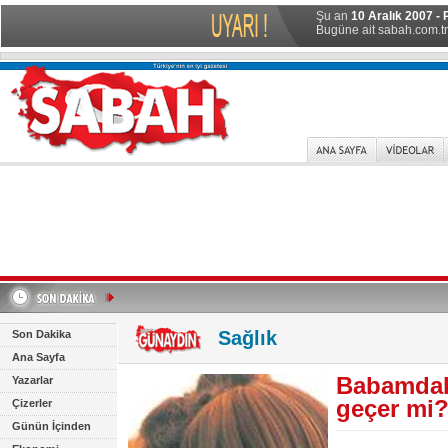
Şu an
10 Aralık 2007 - 
Bugüne ait sabah.com.tr 
Sağlık
Son Dakika
Ana Sayfa
Babamdak
Yazarlar
geçer mi
Çizerler
Günün İçinden