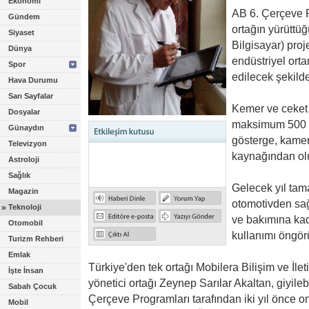
Ekonomi
AB 6. Çerçeve 
Gündem
ortağın yürüttü
Siyaset
Bilgisayar) proje
Dünya
endüstriyel orta
Spor
edilecek şekilde
Hava Durumu
Sarı Sayfalar
Kemer ve ceket 
Dosyalar
maksimum 500 g
Günaydın
gösterge, kamera
Televizyon
kaynağından ol
Astroloji
Sağlık
Gelecek yıl tam
Magazin
otomotivden sağ
»
Teknoloji
ve bakımına kada
Otomobil
kullanımı öngör
Turizm Rehberi
Emlak
Türkiye'den tek ortağı Mobilera Bilişim ve İleti
İşte İnsan
yönetici ortağı Zeynep Sarılar Akaltan, giyile
Sabah Çocuk
Çerçeve Programları tarafından iki yıl önce on
Mobil