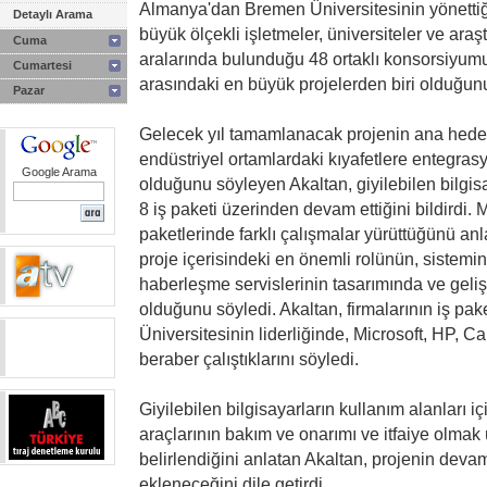
Almanya'dan Bremen Üniversitesinin yönettiği
Detaylı Arama
büyük ölçekli işletmeler, üniversiteler ve araş
Cuma
aralarında bulunduğu 48 ortaklı konsorsiyum
Cumartesi
arasındaki en büyük projelerden biri olduğunu 
Pazar
Gelecek yıl tamamlanacak projenin ana hedefi
endüstriyel ortamlardaki kıyafetlere entegras
Google Arama
olduğunu söyleyen Akaltan, giyilebilen bilgis
8 iş paketi üzerinden devam ettiğini bildirdi. 
paketlerinde farklı çalışmalar yürüttüğünü anl
proje içerisindeki en önemli rolünün, sistemin
haberleşme servislerinin tasarımında ve geliş
olduğunu söyledi. Akaltan, firmalarının iş pa
Üniversitesinin liderliğinde, Microsoft, HP, C
beraber çalıştıklarını söyledi.
Giyilebilen bilgisayarların kullanım alanları iç
araçlarının bakım ve onarımı ve itfaiye olmak
belirlendiğini anlatan Akaltan, projenin devam
ekleneceğini dile getirdi.