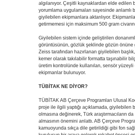
algılanıyor. Çeşitli kaynaklardan elde edilen 
yorumlama uygulamaları sayesinde anlamlı bi
giyilebilen ekipmanlara aktarılıyor. Ekipmanlar
getirmemesi için maksimum 500 gram civarınd
Giyilebilen sistem içinde geliştirilen donanım
görüntüsünün, gözlük şeklinde gözün önüne g
Zeiss tarafından hazırlanan giyilebilen başlı
kemer olarak takılabilir formatta taşınabilir b
üretim kontrolünde kullanılan, sensör yüzeyli 
ekipmanlar bulunuyor.
TÜBİTAK NE DİYOR?
TÜBİTAK AB Çerçeve Programları Ulusal Koo
proje ile ilgili yaptığı açıklamada, giyilebilen 
olmasına değinerek, Türk araştırmacıların da 
almasının önemini anlattı. AB Çerçeve Program
kamuoyunda sıkça dile getirildiği gibi fon sa
kuruluşun bir araya gelerek rekabet öncesi ort