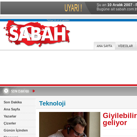
Şu an
10 Aralık 2007 - 
Bugüne ait sabah.com.tr 
Teknoloji
Son Dakika
Ana Sayfa
Giyilebili
Yazarlar
geliyor
Çizerler
Günün İçinden