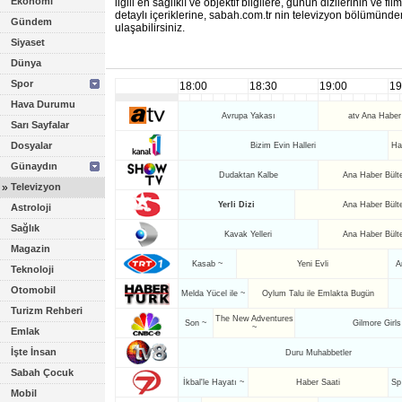
Ekonomi
ilgili en sağlıklı ve objektif bilgilere, günün dizilerinin ve fil
detaylı içeriklerine, sabah.com.tr nin televizyon bölümünde
Gündem
ulaşabilirsiniz.
Siyaset
Dünya
Spor
18:00
18:30
19:00
19
Hava Durumu
Avrupa Yakası
atv Ana Haber 
Sarı Sayfalar
Dosyalar
Bizim Evin Halleri
Ha
Günaydın
Dudaktan Kalbe
Ana Haber Bült
»
Televizyon
Yerli Dizi
Ana Haber Bült
Astroloji
Sağlık
Kavak Yelleri
Ana Haber Bült
Magazin
Kasab ~
Yeni Evli
A
Teknoloji
Otomobil
Melda Yücel ile ~
Oylum Talu ile Emlakta Bugün
Turizm Rehberi
The New Adventures
Son ~
Gilmore Girls
~
Emlak
İşte İnsan
Duru Muhabbetler
Sabah Çocuk
İkbal'le Hayatı ~
Haber Saati
Sp
Mobil