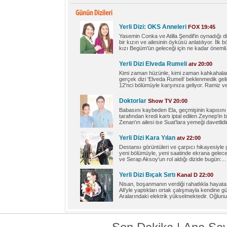
Yerli Dizi: OKS Anneleri
FOX 19:45
Yasemin Conka ve Atilla Şendil'in oynadığı 
bir kızın ve ailesinin öyküsü anlatılıyor. İl
kızı Begüm'ün geleceği için ne kadar önemli.
Yerli Dizi Elveda Rumeli
atv 20:00
Kimi zaman hüzünle, kimi zaman kahkahalarla
gerçek dizi 'Elveda Rumeli' beklenmedik geli
12'nci bölümüyle karşınıza geliyor. Ramiz v
Doktorlar
Show TV 20:00
Babasını kaybeden Ela, geçmişinin kapısını ç
tarafından kredi kartı iptal edilen Zeynep'in b
Zenan'ın ailesi ise Suat'lara yemeği davetlidi
Yerli Dizi Kara Yılan
atv 22:00
Destansı görüntüleri ve çarpıcı hikayesiyle g
yeni bölümüyle, yeni saatinde ekrana gelece
ve Serap Aksoy'un rol aldığı dizide bugün:...
Yerli Dizi Bıçak Sırtı
Kanal D 22:00
Nisan, boşanmanın verdiği rahatlıkla hayata 
Ali'yle yaptıkları ortak çalışmayla kendine gü
Aralarındaki elektrik yükselmektedir. Oğlunu 