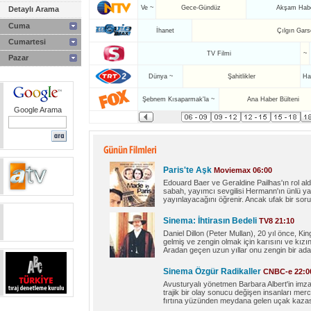
Ve ~
Gece-Gündüz
Akşam Habe
Detaylı Arama
Cuma
İhanet
Çılgın Gars
Cumartesi
TV Filmi
~
Pazar
Dünya ~
Şahitlikler
Ha
Şebnem Kısaparmak'la ~
Ana Haber Bülteni
Google Arama
Paris'te Aşk
Moviemax 06:00
Edouard Baer ve Geraldine Pailhas'ın rol aldı
sabah, yayımcı sevgilisi Hermann'ın ünlü y
yayınlayacağını öğrenir. Ancak ufak bir sorun
Sinema: İhtirasın Bedeli
TV8 21:10
Daniel Dillon (Peter Mullan), 20 yıl önce,
gelmiş ve zengin olmak için karısını ve kızı
Aradan geçen uzun yıllar onu zengin bir ada
Sinema Özgür Radikaller
CNBC-e 22:0
Avusturyalı yönetmen Barbara Albert'in imzas
trajik bir olay sonucu değişen insanları merce
fırtına yüzünden meydana gelen uçak kazas