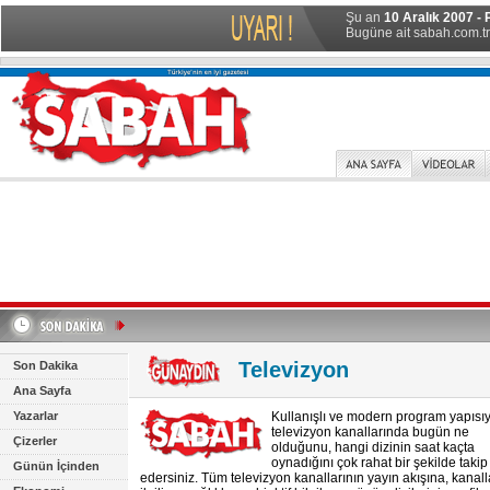
Şu an
10 Aralık 2007 - 
Bugüne ait sabah.com.tr 
Televizyon
Son Dakika
Ana Sayfa
Yazarlar
Kullanışlı ve modern program yapısıy
televizyon kanallarında bugün ne
Çizerler
olduğunu, hangi dizinin saat kaçta
oynadığını çok rahat bir şekilde takip
Günün İçinden
edersiniz. Tüm televizyon kanallarının yayın akışına, kanall