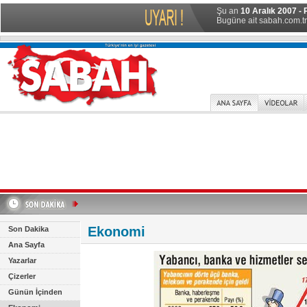
Şu an
10 Aralık 2007 - 
Bugüne ait sabah.com.tr 
Ekonomi
Son Dakika
Ana Sayfa
Yazarlar
Çizerler
Günün İçinden