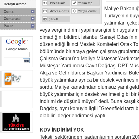
Detaylı Arama
Maliye Bakanlığı
Cuma
Türkiye'nin büyü
Cumartesi
yatırımları çeke
Pazar
veya vergi indirimi yapılması gibi bir uygu
olmadığını bildirdi. İstanbul Sanayi Odası'nı
düzenlediği İkinci Meslek Komiteleri Ortak To
Google Arama
bölümünde bir araya gelen çalışma gruplarınd
Çalışma Grubu'na Maliye Müsteşar Yardımcıs
Müsteşar Yardımcısı Cavit Dağdaş, DPT Müste
Akça ve Gelir İdaresi Başkan Yardımcısı Bülen
büyük yatırımlara ayrıca bir destek verilmes
sordu, Maliye kanadından olumsuz yanıt geld
büyük yatırımlar için destek verilmesi gibi b
indirimi de düşünülmüyor" dedi. Buna karşılı
Dağdaş, aynı konuyla ilgili "Greenfield tarzı b
olabilir" değerlendirmesi yaptı.
KDV İNDİRİMİ YOK
Tekstil sektöründen işadamlarının soruları 20