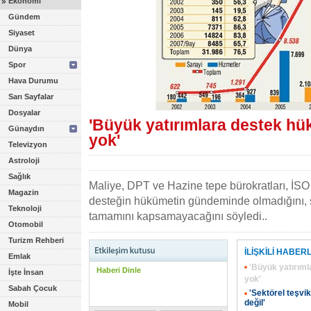
»
Ekonomi
Gündem
Siyaset
Dünya
Spor
Hava Durumu
Sarı Sayfalar
Dosyalar
'Büyük yatırımlara destek 
Günaydın
yok'
Televizyon
Astroloji
Sağlık
Maliye, DPT ve Hazine tepe bürokratları, İSO
Magazin
desteğin hükümetin gündeminde olmadığını, sek
Teknoloji
tamamını kapsamayacağını söyledi..
Otomobil
Turizm Rehberi
İLİŞKİLİ HABER
Emlak
'Büyük yatırım
Haberi Dinle
İşte İnsan
yok'
Sabah Çocuk
'Sektörel teşv
değil'
Mobil