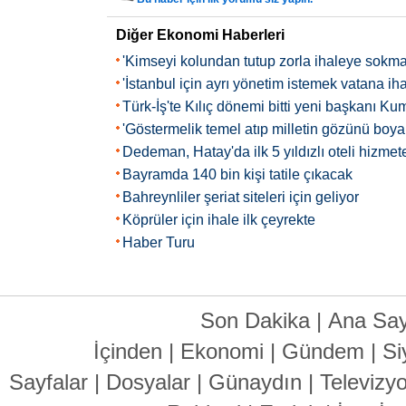
Diğer Ekonomi Haberleri
'Kimseyi kolundan tutup zorla ihaleye sokma
'İstanbul için ayrı yönetim istemek vatana iha
Türk-İş'te Kılıç dönemi bitti yeni başkanı Ku
'Göstermelik temel atıp milletin gözünü boy
Dedeman, Hatay'da ilk 5 yıldızlı oteli hizmete
Bayramda 140 bin kişi tatile çıkacak
Bahreynliler şeriat siteleri için geliyor
Köprüler için ihale ilk çeyrekte
Haber Turu
Son Dakika
|
Ana Say
İçinden
|
Ekonomi
|
Gündem
|
Si
Sayfalar
|
Dosyalar
|
Günaydın
|
Televizy