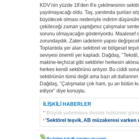
KDV'nin yüzde 18'den 8'e çekilmesinin sektör
yayılmayacağı oldu. Taş, yanıtında şunları sö
büyütecek olması nedeniyle indirim düşünül
çekileceği zaman yaptığımız çalışmalar sentet
sorunu olmayacağın gösteriyordu. Maalesef o
zorundaydık. Zaten iadelerin yapısı değişece
Toplantıda yer alan sektörel ve bölgesel teşvikl
seviyesi önemli yer kapladı. Dağdaş, "Tekstil,
makine-teçhizat gibi sektörler herkesin aklına
herkes kendi sektörünü anlıyor. Bu ciddi soru
sektörünün tümü değil ama bazı alt dallarının
Dağdaş, "Çalışmalar çok ham, şu an bütün k
ediyor" diye konuştu.
İLİŞKİLİ HABERLER
'Büyük yatırımlara destek hükümet gün
'Sektörel teşvik, AB müzakeresi varken
Bu haber için ilk yorumu siz yapın.