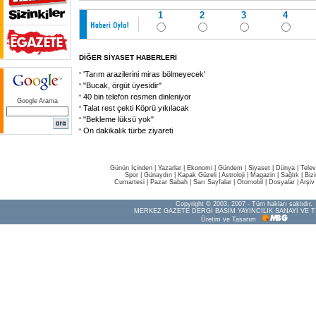
1
2
3
4
DİĞER SİYASET HABERLERİ
'Tarım arazilerini miras bölmeyecek'
"Bucak, örgüt üyesidir"
40 bin telefon resmen dinleniyor
Google Arama
Talat rest çekti Köprü yıkılacak
"Bekleme lüksü yok"
On dakikalık türbe ziyareti
Günün İçinden
|
Yazarlar
|
Ekonomi
|
Gündem
|
Siyaset
|
Dünya |
Telev
Spor
|
Günaydın
|
Kapak Güzeli
|
Astroloji
|
Magazin
|
Sağlık
|
Biz
Cumartesi
|
Pazar Sabah
|
Sarı Sayfalar
|
Otomobil
|
Dosyalar
|
Arşiv
Copyright © 2003, 2007 - Tüm hakları saklıdır.
MERKEZ GAZETE DERGİ BASIM YAYINCILIK SANAYİ VE T
Üretim ve Tasarım