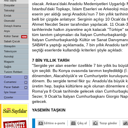
Ana Sayfa
olacak. Ankara'daki Anadolu Medeniyetleri Uygarlığı
Dosyalar
İstanbul'daki Topkapı, İslam Eserleri ve Arkeoloji mü
Teknoloji
eserin yer aldığı sergi Anadolu'nun 7 bin yıllık tarihi
Emlak
belli bir çizgide anlatıyor. Serginin açılışı 10 Ocak'
Otomobil
Ahmet Necdet Sezer tarafından yapılacak. 11 Ocak-
Detaylı Arama
tarihlerinde halkın ziyaretine açık kalacak "Türkiye" s
Arşiv
tüm tanıtım çalışmaları da İtalyan Cumhurbaşkanlığı t
Kültür Sanat
İtalyan Cumhurbaşkanlığı Kültür ve Sanat Danışmanı 
Sabah Çocuk
SABAH'a yaptığı açıklamada, 7 bin yıllık Anadolu tarih
Günaydın
seçtiği eserlerde kullandığı kriterleri şöyle açıkladı:
Televizyon
Astroloji
7
BİN YILLIK TARİH
Magazin
"Sergide yer alan eserler özellikle 7 bin yıllık bu büy
Sağlık
için seçildi. Bu Konya ovasında tarımın keşfedildiği (İ.
Turizm Rehberi
dönemden, Alacahöyük'e ve Cumhuriyetin kuruluşuna
Cuma
dönem. Bu sergide temel fikir şu: Anadolu'da büyük kü
Cumartesi
üretim hep, başka kültürlere açık olunan dönemlere d
Pazar Sabah
Roma'ya 8 Ocak tarihinde gelecek olan Cumhurbaşk
İşte İnsan
Sezer, 9 Ocak'ta İtalyan Cumhurbaşkanı Giorgio Napol
Çizerler
gelecek.
YASEMİN TAŞKIN