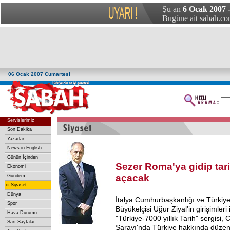
Şu an
6 Ocak 2007 
Bugüne ait sabah.com
06 Ocak 2007 Cumartesi
Servislerimiz
Son Dakika
Yazarlar
News in English
Günün İçinden
Sezer Roma'ya gidip tari
Ekonomi
açacak
Gündem
»
Siyaset
Dünya
İtalya Cumhurbaşkanlığı ve Türkiy
Spor
Büyükelçisi Uğur Ziyal'in girişimleri
Hava Durumu
"Türkiye-7000 yıllık Tarih" sergisi
Sarı Sayfalar
Sarayı'nda Türkiye hakkında düzenl