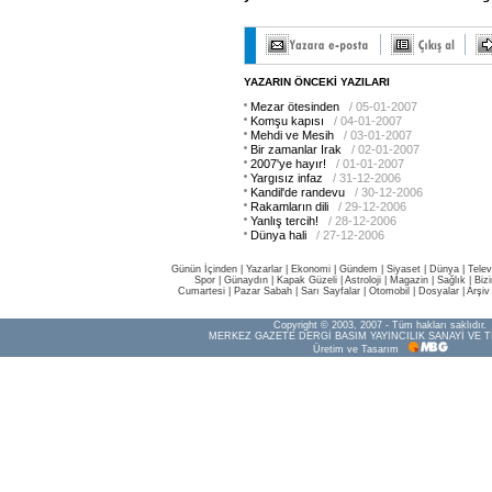
YAZARIN ÖNCEKİ YAZILARI
Mezar ötesinden
/ 05-01-2007
Komşu kapısı
/ 04-01-2007
Mehdi ve Mesih
/ 03-01-2007
Bir zamanlar Irak
/ 02-01-2007
2007'ye hayır!
/ 01-01-2007
Yargısız infaz
/ 31-12-2006
Kandil'de randevu
/ 30-12-2006
Rakamların dili
/ 29-12-2006
Yanlış tercih!
/ 28-12-2006
Dünya hali
/ 27-12-2006
Günün İçinden
|
Yazarlar
|
Ekonomi
|
Gündem
|
Siyaset
|
Dünya |
Telev
Spor
|
Günaydın
|
Kapak Güzeli
|
Astroloji
|
Magazin
|
Sağlık
|
Biz
Cumartesi
|
Pazar Sabah
|
Sarı Sayfalar
|
Otomobil
|
Dosyalar
|
Arşiv
Copyright © 2003, 2007 - Tüm hakları saklıdır.
MERKEZ GAZETE DERGİ BASIM YAYINCILIK SANAYİ VE T
Üretim ve Tasarım