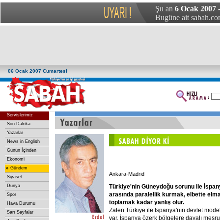
Şu an
6 Ocak 2007 
Bugüne ait sabah.com
06 Ocak 2007 Cumartesi
Servislerimiz
Son Dakika
Yazarlar
News in English
Günün İçinden
Ekonomi
»
Gündem
Ankara-Madrid
Siyaset
Türkiye'nin
Güneydoğu
sorunu
ile
İspan
Dünya
arasında
paralellik
kurmak,
elbette
elma
Spor
toplamak
kadar
yanlış
olur.
Hava Durumu
Zaten Türkiye ile İspanya'nın devlet mode
Sarı Sayfalar
var. İspanya özerk bölgelere dayalı meşruti