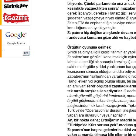
biliyordu.
Çünkü
parlamento
ona
ancak
kesinlikle
vazgeçtikten
sonra"
müzaker
gerek İspanyol, gerekse Fransız gizli serv
şiddetten vazgeçmeye niyeti olmadığı uya
Zaten ETA da cephaneliğini takviye edere
koruduğunu ortaya koymuştu.
Zapatero
hiç
değilse
ateşkesin
devam
e
randevusu
kumarını
göze
aldı
ve
kaybett
Google Arama
Örgütün
oyununa
gelmek
Şimdi saldırıyla ilgili çeşitli tahminler yapı
Zapatero'nun gözünü korkutmak için eyle
tahmin etmediği bir sonuçla karşılaştığını
saldırının örgütte şiddet yanlılarının barış
kısmasının sonucu olduğunu iddia ediyor.
Zapatero'nun "saflığı"ndan yararlandığı y
Hangi etken yol açmış olursa olsun, bu sa
anlamı var:
Terör
örgütleri
zayıfladıkları
tek
taraflı
ateşkes
ilan
ediyorlar.
O
nede
olarak
güvenlik
güçlerini
frenlemek,
opera
örgütü
güçlendirmekten
başka
sonuç
ver
ateşkesinden tek taraflı vazgeçiverir. Tıpkı
Türkiye'de "Operasyonlar dursun, ateşkes ka
yapanlara duyurulur veya hatırlatılır.
Ah,
bir
nokta
daha;
Erdoğan'ın
Madrid
s
"Türkiye'de
Kürt
sorunu
yok"
moduna
g
Zapatero'nun
başına
gelenlerin
etkisi
va
yakın
zamanda
olmasa
bile
elbette
bir
g