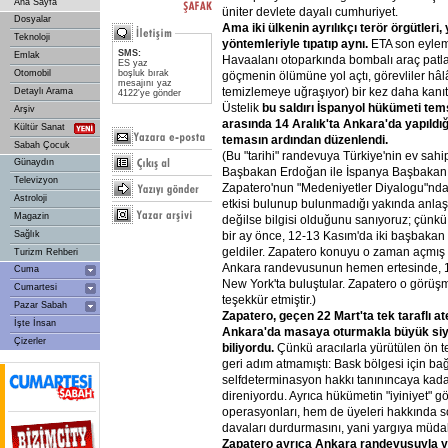
Ana Sayfa
üniter devlete dayalı cumhuriyet.
Dosyalar
Ama
iki
ülkenin
ayrılıkçı
terör
örgütleri,
Teknoloji
yöntemleriyle
tıpatıp
aynı.
ETA son eylemi
SMS:
Emlak
Havaalanı otoparkında bombalı araç patlatt
ES yaz
Otomobil
boşluk bırak
göçmenin ölümüne yol açtı, görevliler hâl
mesajını yaz
temizlemeye uğraşıyor) bir kez daha kanıt
Detaylı Arama
4122'ye gönder
Üstelik
bu
saldırı
İspanyol
hükümeti
tems
Arşiv
arasında
14
Aralık'ta
Ankara'da
yapıldığ
Kültür Sanat
temasın
ardından
düzenlendi.
Sabah Çocuk
(Bu "tarihi" randevuya Türkiye'nin ev sah
Günaydın
Başbakan Erdoğan ile İspanya Başbakanı
Televizyon
Zapatero'nun "Medeniyetler Diyalogu"nda
Astroloji
etkisi bulunup bulunmadığı yakında anlaşı
Magazin
değilse bilgisi olduğunu sanıyoruz; çün
bir ay önce, 12-13 Kasım'da iki başbakan 
Sağlık
geldiler. Zapatero konuyu o zaman açmış 
Turizm Rehberi
Ankara randevusunun hemen ertesinde, 19
Cuma
New York'ta buluştular. Zapatero o görü
Cumartesi
teşekkür etmiştir.)
Pazar Sabah
Zapatero,
geçen
22
Mart'ta
tek
taraflı
at
İşte İnsan
Ankara'da
masaya
oturmakla
büyük
si
Çizerler
biliyordu.
Çünkü aracılarla yürütülen ön t
geri adım atmamıştı: Bask bölgesi için ba
selfdeterminasyon hakkı tanınıncaya kad
direniyordu. Ayrıca hükümetin "iyiniyet" g
operasyonları, hem de üyeleri hakkında s
davaları durdurmasını, yani yargıya müdah
Zapatero
ayrıca
Ankara
randevusuyla
y