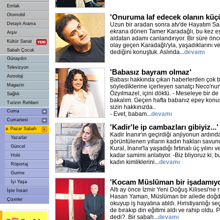
Emlak
Otomobil
'Onuruma laf edecek olanın küçü
Detaylı Arama
Uzun bir aradan sonra atv'de Hayatım San
ekrana dönen Tamer Karadağlı, bu kez eş
Arşiv
aldatan adamı canlandırıyor. Bir süre önc
Kültür Sanat
olay geçen Karadağlı'yla, yaşadıklarını ve
Sabah Çocuk
dediğini konuştuk. Aslında
...devamı
Günaydın
Televizyon
'Babasız bayram olmaz'
Astroloji
Babası hakkında çıkan haberlerden çok 
Magazin
söylediklerine içerleyen sanatçı Neco'nun
Özyılmazel, içini döktü. - Meseleye bir de
Sağlık
bakalım. Geçen hafta babanız epey konuş
Turizm Rehberi
sizin hakkınızda..
Cuma
- Evet, babam
...devamı
Cumartesi
'Kadir'le ip cambazları gibiyiz...'
»
Pazar Sabah
Kadir İnanır'ın geçirdiği anjiyonun ardın
Yazarlar
görüntülenen yılların kadın hakları savun
Güncel
Kural, İnanır'la yaşadığı fırtınalı üç yılını v
kadar samimi anlatıyor. -Biz bliyoruz ki;
Hobi
kadın kimliklerini
...devamı
Röportaj
Gurme
'Kocam Müslüman bir işadamıydı,
İyi Yaşa
Altı ay önce İzmir Yeni Doğuş Kilisesi'ne 
İşte İnsan
Hasan Yaman, Müslüman bir ailede doğdu. 
Çizerler
okuyup iş hayatına atıldı. Hıristiyanlığı s
de bırakıp din eğitimi aldı ve rahip oldu. 
dedi?. Bir sabah
...devamı