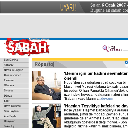
Şu an
6 Ocak 2007 
Bugüne ait sabah.com
Son Dakika
Yazarlar
News in English
'Benim için bir kadını sevmekt
Günün İçinden
önemli'
Ekonomi
Nobel'den söz ederken yüzü çocuksu bir i
Gündem
Masumiyet Müzesi kitabına tek satır yazam
hisseden Orhan Pamuk'la Cihangir'deki o
Siyaset
üzerindeki heyecan dalgasının izleri sil
Dünya
"Babamı yazdıklarımla
...devamı
Spor
'Hacıları Teşvikiye kafelerine d
Hava Durumu
Köşe yazarı Haşmet Babaoğlu'yla araların
Sarı Sayfalar
ardından, şimdi de modacı Zeynep Tunuslu'
Ana Sayfa
gündeme gelen Ahmet Hakan, "Hacı olma
Dosyalar
olduğunun göstergesi değil," diyor. - Son
dağıldığı fikrine katılır mısınız bilmem, a
Teknoloji