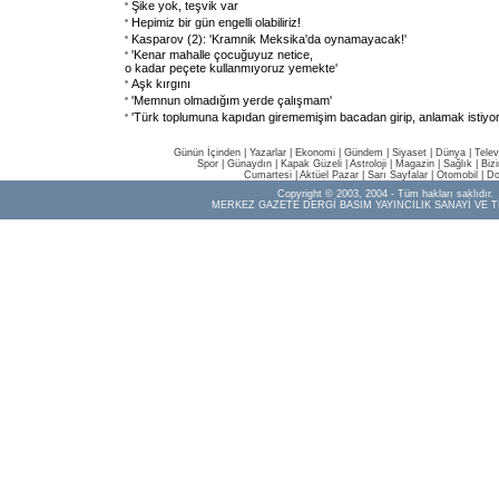
Şike yok, teşvik var
Hepimiz bir gün engelli olabiliriz!
Kasparov (2): 'Kramnik Meksika'da oynamayacak!'
'Kenar mahalle çocuğuyuz netice,
o kadar peçete kullanmıyoruz yemekte'
Aşk kırgını
'Memnun olmadığım yerde çalışmam'
'Türk toplumuna kapıdan girememişim bacadan girip, anlamak istiyo
Günün İçinden
|
Yazarlar
|
Ekonomi
|
Gündem
|
Siyaset
|
Dünya |
Telev
Spor
|
Günaydın
|
Kapak Güzeli
|
Astroloji
|
Magazin
|
Sağlık
|
Biz
Cumartesi
|
Aktüel Pazar
|
Sarı Sayfalar
|
Otomobil
|
Do
Copyright © 2003, 2004 - Tüm hakları saklıdır.
MERKEZ GAZETE DERGİ BASIM YAYINCILIK SANAYİ VE T