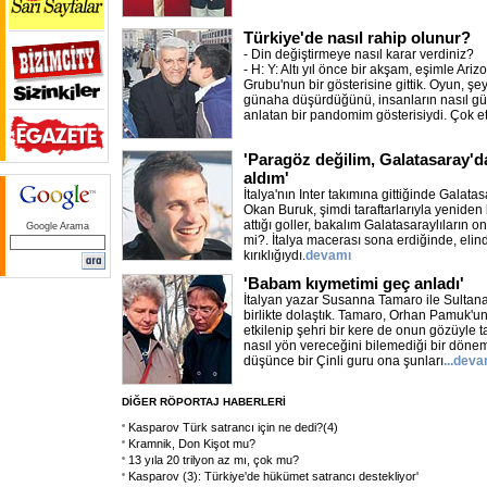
Türkiye'de nasıl rahip olunur?
- Din değiştirmeye nasıl karar verdiniz?
- H: Y: Altı yıl önce bir akşam, eşimle Ariz
Grubu'nun bir gösterisine gittik. Oyun, şey
günaha düşürdüğünü, insanların nasıl gü
anlatan bir pandomim gösterisiydi. Çok e
'Paragöz değilim, Galatasaray'd
aldım'
İtalya'nın Inter takımına gittiğinde Galatasa
Okan Buruk, şimdi taraftarlarıyla yeniden 
attığı goller, bakalım Galatasaraylıların 
Google Arama
mi?. İtalya macerası sona erdiğinde, eli
kırıklığıydı.
devamı
'Babam kıymetimi geç anladı'
İtalyan yazar Susanna Tamaro ile Sultana
birlikte dolaştık. Tamaro, Orhan Pamuk'u
etkilenip şehri bir kere de onun gözüyle 
nasıl yön vereceğini bilemediği bir döne
düşünce bir Çinli guru ona şunları
...deva
DİĞER RÖPORTAJ HABERLERİ
Kasparov Türk satrancı için ne dedi?(4)
Kramnik, Don Kişot mu?
13 yıla 20 trilyon az mı, çok mu?
Kasparov (3): Türkiye'de hükümet satrancı destekliyor'