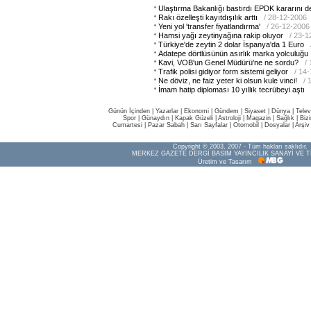
Ulaştırma Bakanlığı bastırdı EPDK kararını de
Rakı özelleşti kayıtdışılık arttı
/ 28-12-2006
Yeni yol 'transfer fiyatlandırma'
/ 26-12-2006
Hamsi yağı zeytinyağına rakip oluyor
/ 23-1
Türkiye'de zeytin 2 dolar İspanya'da 1 Euro
Adatepe dörtlüsünün asırlık marka yolculuğu
Kavi, VOB'un Genel Müdürü'ne ne sordu?
/
Trafik polisi gidiyor form sistemi geliyor
/ 14
Ne döviz, ne faiz yeter ki olsun kule vinci!
/ 
İmam hatip diploması 10 yıllık tecrübeyi aştı
Günün İçinden
|
Yazarlar
|
Ekonomi
|
Gündem
|
Siyaset
|
Dünya |
Telev
Spor
|
Günaydın
|
Kapak Güzeli
|
Astroloji
|
Magazin
|
Sağlık
|
Biz
Cumartesi
|
Pazar Sabah
|
Sarı Sayfalar
|
Otomobil
|
Dosyalar
|
Arşiv
Copyright © 2003, 2007 - Tüm hakları saklıdır.
MERKEZ GAZETE DERGİ BASIM YAYINCILIK SANAYİ VE T
Üretim ve Tasarım