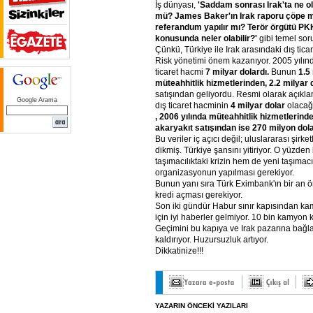
İş dünyası,
'Saddam
sonrası
Irak'ta
ne
o
mü?
James
Baker'ın
Irak
raporu
çöpe
m
referandum
yapılır
mı?
Terör
örgütü
PK
konusunda
neler
olabilir?'
gibi temel soru
Çünkü, Türkiye ile Irak arasındaki dış tica
Risk yönetimi önem kazanıyor. 2005 yılında
ticaret hacmi
7
milyar
dolardı.
Bunun
1.5
müteahhitlik
hizmetlerinden,
2.2
milyar
satışından geliyordu. Resmi olarak açık
Google Arama
dış ticaret hacminin
4
milyar
dolar
olacağı
,
2006
yılında
müteahhitlik
hizmetlerind
akaryakıt
satışından
ise
270
milyon
dol
Bu veriler iç açıcı değil; uluslararası şirke
dikmiş. Türkiye şansını yitiriyor. O yüzden
taşımacılıktaki krizin hem de yeni taşımacılı
organizasyonun yapılması gerekiyor.
Bunun yanı sıra Türk Eximbank'ın bir an ö
kredi açması gerekiyor.
Son iki gündür Habur sınır kapısından ka
için iyi haberler gelmiyor. 10 bin kamyon k
Geçimini bu kapıya ve Irak pazarına bağla
kaldırıyor. Huzursuzluk artıyor.
Dikkatinize!!!
YAZARIN ÖNCEKİ YAZILARI