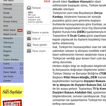
Ana Sayfa
devrik lideri
Saddam
Hüseyin
'in idam
Dosyalar
edilmesiyle başlayan süreç, Türkiye taraf
dikkatle izleniyor.
Teknoloji
Türkiye'nin yeni Irak Büyükelçisi
Derya
SMS:
Emlak
MO yaz
Kanbay
, böylesine hassas bir süreçte
Otomobil
boşluk bırak
mesajını yaz
pazartesi günü yeni görevine başlıyor.
Detaylı Arama
4122'ye gönder
Kulislerde konuşulanlara göre Kanbak, y
Arşiv
görevine başlamadan önce Dış Ekonomi
Kültür Sanat
İlişkiler Kurulu'nda
(DEİK)
işadamlarıyla b
Sabah Çocuk
Toplantının
5
Ocak
Cuma
günü yapılması 
Günaydın
kapalı yapılacak bu toplantı büyükelçi hasta
Televizyon
tarihe ertelenmiş.
Irak, Türkiye'nin hassasiyetleri olan bir ülk
Astroloji
yakından izleyen iş dünyası özellikle Ira
Magazin
idam edilmesinin hemen akabinde hava şart
Sağlık
Türkiye'ye verdiği gazı kesen İran'ı çok 
Turizm Rehberi
almış durumda.
Cuma
Herkes doğru bilgi ve doğrudan bilgilendi
Cumartesi
İş dünyasının doğrudan bilgilenme talebi 
Pazar Sabah
Türkiye Odalar ve Borsalar Birliği'ne
(TOB
İşte İnsan
Başkanı
Rıfat
Hisarcıklıoğlu,
DEİK
kanalı
kaybetmeden hemşerisi
Dışişleri
Bakanı
Çizerler
Ve
iş
dünyası
ile
Dışişleri
Bakanı
Gül,
12
de bir araya geliyor. Toplantıya
75
İş
Kons
Dışişleri
Bakanı
Abdullah
Gül,
işadamların
bilgilendirecek, soruları yanıtlayacak. Dışi
uzmanları ise işadamlarına Türkiye'nin dış 
brifing verecekler.