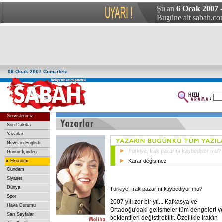
Şu an
6 Ocak 2007 
Bugüne ait sabah.com
06 Ocak 2007 Cumartesi
Servislerimiz
Son Dakika
Yazarlar
News in English
Türkiye, Irak pazarını kaybediyor mu?
Günün İçinden
»
Karar değişmez
Ekonomi
Gündem
Siyaset
Dünya
Türkiye, Irak pazarını kaybediyor mu?
Spor
2007 yılı zor bir yıl... Kafkasya ve
Hava Durumu
Ortadoğu'daki gelişmeler tüm dengeleri v
Sarı Sayfalar
beklentileri değiştirebilir. Özellikle Irak'ın