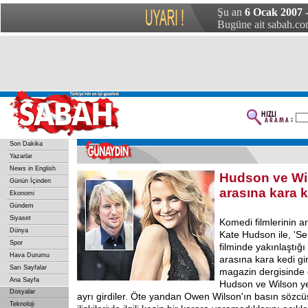
Şu an
6 Ocak 2007 
Bugüne ait sabah.com
Son Dakika
Yazarlar
News in English
Hudson ve Wi
Günün İçinden
arasına kara k
Ekonomi
Gündem
Siyaset
Komedi filmlerinin a
Dünya
Kate Hudson ile, 'S
Spor
filminde yakınlaştığ
Hava Durumu
arasına kara kedi gir
Sarı Sayfalar
magazin dergisinde 
Ana Sayfa
Hudson ve Wilson yen
Dosyalar
ayrı girdiler. Öte yandan Owen Wilson'ın basın sözcüs
Teknoloji