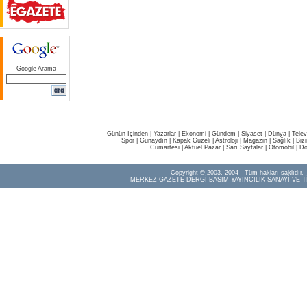
Google Arama
Günün İçinden
|
Yazarlar
|
Ekonomi
|
Gündem
|
Siyaset
|
Dünya |
Telev
Spor
|
Günaydın
|
Kapak Güzeli
|
Astroloji
|
Magazin
|
Sağlık
|
Biz
Cumartesi
|
Aktüel Pazar
|
Sarı Sayfalar
|
Otomobil
|
Do
Copyright © 2003, 2004 - Tüm hakları saklıdır.
MERKEZ GAZETE DERGİ BASIM YAYINCILIK SANAYİ VE T