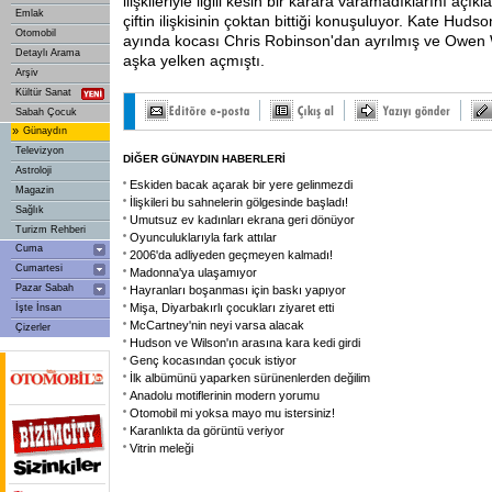
ilişkileriyle ilgili kesin bir karara varamadıklarını aç
Emlak
çiftin ilişkisinin çoktan bittiği konuşuluyor. Kate Huds
Otomobil
ayında kocası Chris Robinson'dan ayrılmış ve Owen Wi
Detaylı Arama
aşka yelken açmıştı.
Arşiv
Kültür Sanat
Sabah Çocuk
»
Günaydın
Televizyon
DİĞER GÜNAYDIN HABERLERİ
Astroloji
Eskiden bacak açarak bir yere gelinmezdi
Magazin
İlişkileri bu sahnelerin gölgesinde başladı!
Sağlık
Umutsuz ev kadınları ekrana geri dönüyor
Turizm Rehberi
Oyunculuklarıyla fark attılar
Cuma
2006'da adliyeden geçmeyen kalmadı!
Cumartesi
Madonna'ya ulaşamıyor
Pazar Sabah
Hayranları boşanması için baskı yapıyor
Mişa, Diyarbakırlı çocukları ziyaret etti
İşte İnsan
McCartney'nin neyi varsa alacak
Çizerler
Hudson ve Wilson'ın arasına kara kedi girdi
Genç kocasından çocuk istiyor
İlk albümünü yaparken sürünenlerden değilim
Anadolu motiflerinin modern yorumu
Otomobil mi yoksa mayo mu istersiniz!
Karanlıkta da görüntü veriyor
Vitrin meleği