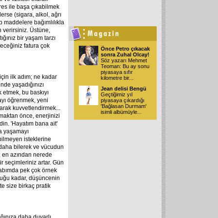
tres ile başa çıkabilmek
rse (sigara, alkol, ağrı
tip maddelere bağımlılıkla
 verirsiniz. Üstüne,
ğınız bir yaşam tarzı
eceğiniz fatura çok
Önce Petro çıkacak
sonra Zuhal Olcay!
Söz yazarı Mehmet
Teoman: Bu ay sonu
piyasaya sıfır
çin ilk adım; ne kadar
kilometre bir
...
lünde yaşadığınızı
Jean delisi Bengü
k etmek, bu baskıyı
Geçtiğimiz yıl
ayı öğrenmek, yeni
piyasaya çıkardığı
'Bağlasan Durmam'
yarak kuvvetlendirmek...
isimli albümüyle
...
maktan önce, enerjinizi
in. 'Hayatım bana ait'
ta yaşamayı
ilmeyen isteklerine
daha bilerek ve vücudun
z; en azından nerede
r seçimleriniz artar. Gün
itabımda pek çok örnek
duğu kadar, düşüncenin
te size birkaç pratik
ığınıza daha duyarlı