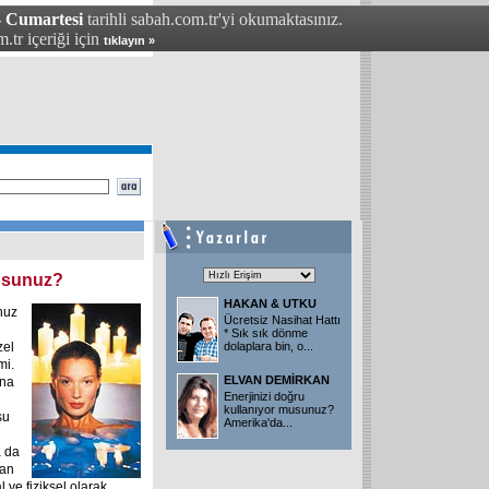
- Cumartesi
tarihli sabah.com.tr'yi okumaktasınız.
.tr içeriği için
tıklayın »
musunuz?
HAKAN & UTKU
nuz
Ücretsiz Nasihat Hattı
* Sık sık dönme
zel
dolaplara bin, o
...
mi.
ELVAN DEMİRKAN
ana
Enerjinizi doğru
kullanıyor musunuz?
şu
Amerika'da
...
 da
tan
 ve fiziksel olarak