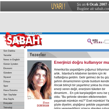
Şu an
6 Ocak 2007 
Bugüne ait sabah.com
Son Dakika
Yazarlar
News in English
Enerjinizi doğru kullanıyor 
Günün İçinden
Ekonomi
Amerika'da yaşadığımı çoğunuz biliyorsu
Gündem
artık.. İstanbul'a kitabımın tanıtımı için iki
haftalığına geldim. Gelir gelmez de bu gü
Siyaset
şehrin dinamizminin içinde buldum kendi
Dünya
Ancak bilinçli bir yaşantınız yoksa bu ins
Spor
enerji veren değil, enerjisini tüketen bir
Hava Durumu
dinamizm... En çok karşılaştığım soru ise 
Sarı Sayfalar
oldu: "Bu şehirde stresten etkilenmeden
Ana Sayfa
yaşamak mümkün mü?" Evet mümkün! Ya
Dosyalar
şöyle diyelim; alıştığınız şekilde yaşamak
Teknoloji
ödün veremediğiniz sürece stresten ruhsal