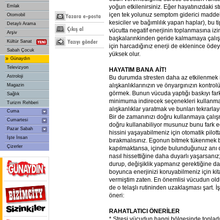
Emlak
yoğun etkilenirsiniz. Eğer hayatınızdaki s
içen tek yolunuz semptom giderici maddele
Otomobil
kesiciler ve bağımlılık yapan haplar), bu 
Detaylı Arama
vücutta negatif enerjinin toplanmasına izin
Arşiv
başkalarınkinden geride kalmamaya çalıştı
Kültür Sanat
için harcadığınız enerji de eklenince ödey
Sabah Çocuk
yüksek olur.
»
Günaydın
Televizyon
HAYATIM BANA AİT!
Astroloji
Bu durumda stresten daha az etkilenmek i
alışkanlıklarınızın ve önyargınızın kontro
Magazin
görmek. Bunun vücuda yaptığı baskıyı far
Sağlık
minimuma indirecek seçenekleri kullanm
Turizm Rehberi
alışkanlıklar yaratmak ve bunları tekrarla
Cuma
Bir de zamanınızı doğru kullanmaya çalış
Cumartesi
doğru kullanabiliyor musunuz bunu fark ed
Pazar Sabah
hissini yaşayabilmeniz için otomatik pilot
İşte İnsan
bırakmalısınız. Egonun bitmek tükenmek b
Çizerler
kapılmaktansa, içinde bulunduğunuz anı 
nasıl hissettiğine daha duyarlı yaşarsanı
durup, değişiklik yapmanız gerektiğine dai
boyunca enerjinizi koruyabilmeniz için k
vermiştim zaten. En önemlisi vücudun ol
de o telaşlı rutininden uzaklaşması şart. İş
öneri:
RAHATLATICI ÖNERİLER
* Stresi vücudun hangi bölgesinde toplad