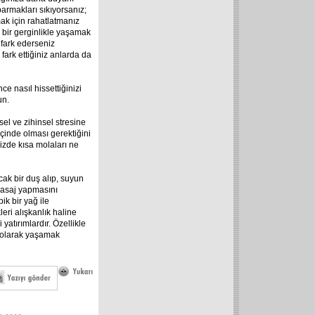
parmakları sıkıyorsanız;
ak için rahatlatmanız
e bir gerginlikle yaşamak
 fark ederseniz
 fark ettiğiniz anlarda da
e nasıl hissettiğinizi
un.
el ve zihinsel stresine
çinde olması gerektiğini
nizde kısa molaları ne
ak bir duş alıp, suyun
 masaj yapmasını
k bir yağ ile
leri alışkanlık haline
atırımlardır. Özellikle
r olarak yaşamak