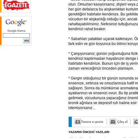
olun. Omuzları kasıyorsanız, dişleri veya 
her gün defalarca bu alışkanlıktan kurtulm
gerektiğini hatırlatın kendinize. Bu şekild
vücudun bir alışkanlığı olduğu için, ancak
rahatlayabilirisiniz. Nefesinizi tuttuğunuzu
kendinizi rahat bırakın.
Google Arama
* Sabahları yataktan uçarak kalkmayın. Önc
fark edin ve gün boyunca bu bilinci koruy
* Çalışıyorsanız; günün yoğunluğuna fiziks
kendinizi kaptırmadan hayatınızın denge i
hatırlatın kendinize. Bunun için de iş yeri
zaman vereceğinizi önceden planlayın.
* Gergin olduğunuz bir günün sonunda sıc
ensenize, sırtınıza ve omuzlarınıza hafif
sağlayın. Sonra da mümkünse aromaterapi
ayaklarınızı ve ensenizi ovun. Bu tip pratik
getirmek, vücudunuza yapacağınız önemli y
kronik ağrılara ve depresif ruh haline esi
istemiyorsanız...
YAZARIN ÖNCEKİ YAZILARI