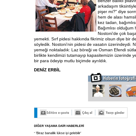
benzer balıklı pilavı
arkadaşım tiksintiyle
pişer mi?" diye sorm
hem de alası hamsili
kez tadan, bağımlısı
Bağımlısı olduğum h
Nostoni'de çok başarı
yemekti. Sırf pidesi hakkında fikrimiz olsun diye bir 
söyledik. Nostoni'nin pidesi de vasatın üzerindeydi. Nih
yemeği noktaladık: Laz böreği ve Osman Efendi sütla
birlikte kendimizi tutamayıp kapasitemizin üzerinde y
bir para ödeyip mutlu biçimde ayrıldık.
DENİZ ERBİL
DİĞER YAŞAMA DAİR HABERLERİ
'Biraz banallik lükse iyi gelebilir'