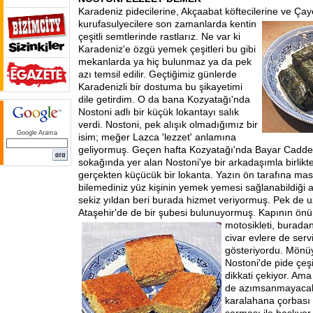
Karadeniz pidecilerine, Akçaabat köftecilerine ve Çay
kurufasulyecilere
son zamanlarda kentin
çeşitli semtlerinde rastlarız. Ne var ki
Karadeniz'e özgü yemek çeşitleri bu gibi
mekanlarda ya hiç bulunmaz ya da pek
azı temsil edilir. Geçtiğimiz günlerde
Karadenizli bir dostuma bu şikayetimi
dile getirdim. O da bana Kozyatağı'nda
Nostoni adlı bir küçük lokantayı salık
verdi. Nostoni, pek alışık olmadığımız bir
Google Arama
isim; meğer Lazca 'lezzet' anlamına
geliyormuş. Geçen hafta Kozyatağı'nda Bayar Caddesi
sokağında yer alan Nostoni'ye bir arkadaşımla birlikte
gerçekten küçücük bir lokanta. Yazın ön tarafına masa
bilemediniz yüz kişinin yemek yemesi sağlanabildiği a
sekiz yıldan beri burada hizmet veriyormuş. Pek de 
Ataşehir'de de bir şubesi bulunuyormuş. Kapının önü
motosikleti, burada
civar evlere de servi
gösteriyordu. Mönü
Nostoni'de pide çeşit
dikkati çekiyor. Ama
de azımsanmayacak 
karalahana çorbası