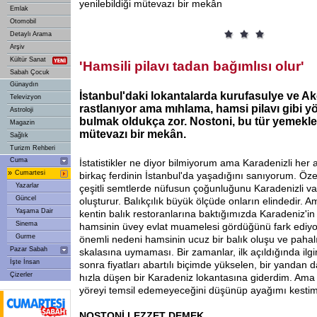
yenilebildiği mütevazı bir mekân
Emlak
Otomobil
Detaylı Arama
Arşiv
Kültür Sanat
'Hamsili pilavı tadan bağımlısı olur'
Sabah Çocuk
Günaydın
İstanbul'daki lokantalarda kurufasulye ve A
Televizyon
rastlanıyor ama mıhlama, hamsi pilavı gibi y
Astroloji
bulmak oldukça zor. Nostoni, bu tür yemekler
Magazin
mütevazı bir mekân.
Sağlık
Turizm Rehberi
Cuma
İstatistikler ne diyor bilmiyorum ama Karadenizli her a
»
Cumartesi
birkaç ferdinin İstanbul'da yaşadığını sanıyorum. Öze
Yazarlar
çeşitli semtlerde nüfusun çoğunluğunu Karadenizli v
Güncel
oluşturur. Balıkçılık büyük ölçüde onların elindedir. 
Yaşama Dair
kentin balık restoranlarına baktığımızda Karadeniz'in 
Sinema
hamsinin üvey evlat muamelesi gördüğünü fark ediy
Gurme
önemli nedeni hamsinin ucuz bir balık oluşu ve pahalı 
Pazar Sabah
skalasına uymaması. Bir zamanlar, ilk açıldığında il
İşte İnsan
sonra fiyatları abartılı biçimde yükselen, bir yandan 
Çizerler
hızla düşen bir Karadeniz lokantasına giderdim. Am
yöreyi temsil edemeyeceğini düşünüp ayağımı kestim
NOSTONİ LEZZET DEMEK