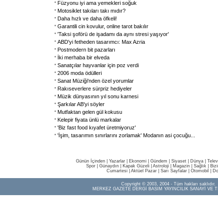
Füzyonu iyi ama yemekleri soğuk
Motosiklet takıları takı mıdır?
Daha hızlı ve daha öfkeli!
Garantili cin kovulur, online tarot bakılır
'Taksi şoförü de işadamı da aynı stresi yaşıyor'
ABD'yi fetheden tasarımcı: Max Azria
Postmodern bit pazarları
İki merhaba bir elveda
Sanatçılar hayvanlar için poz verdi
2006 moda ödülleri
Sanat Müziği'nden özel yorumlar
Rakıseverlere sürpriz hediyeler
Müzik dünyasının yıl sonu karnesi
Şarkılar AB'yi söyler
Mutfaktan gelen gül kokusu
Kelepir fiyata ünlü markalar
'Biz fast food kıyafet üretmiyoruz'
'İşim, tasarımın sınırlarını zorlamak' Modanın asi çocuğu
...
Günün İçinden
|
Yazarlar
|
Ekonomi
|
Gündem
|
Siyaset
|
Dünya |
Telev
Spor
|
Günaydın
|
Kapak Güzeli
|
Astroloji
|
Magazin
|
Sağlık
|
Biz
Cumartesi
|
Aktüel Pazar
|
Sarı Sayfalar
|
Otomobil
|
Do
Copyright © 2003, 2004 - Tüm hakları saklıdır.
MERKEZ GAZETE DERGİ BASIM YAYINCILIK SANAYİ VE T