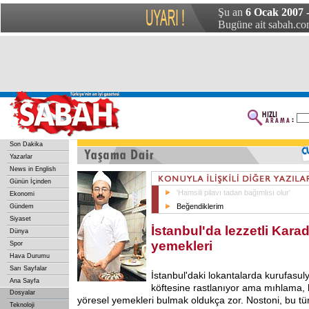
Şu an
6 Ocak 2007 
Bugüne ait sabah.com
Son Dakika
Yazarlar
News in English
Günün İçinden
'Hamsili pilavı tadan bağımlısı olur'
Ekonomi
Beğendiklerim
Gündem
Siyaset
İstanbul'da lezzetli Kara
Dünya
yemekleri
Spor
Hava Durumu
Sarı Sayfalar
İstanbul'daki lokantalarda kurufasu
Ana Sayfa
köftesine rastlanıyor ama mıhlama, h
Dosyalar
yöresel yemekleri bulmak oldukça zor. Nostoni, bu tü
Teknoloji