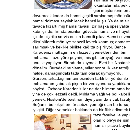
sarması ile başlıyor
lokantalarında pek
gibi müşterilerin e
doyuracak kadar da hamsi çeşidi sıralanmış mönüsünd
hamsi dolması sayılabilecek hamsi kuşu. Ya da mısı
tavada kızartılmış hamsi tavası. Bir başka spesiyalite
kabı içinde, fırında pişirilen güveçte hamsi ve nihaye
içinde pişirilip servis edilen hamsili pilav. Hamsi sev
düşünülerek mönüye sebzeli levrek konmuş; domates, 
sarımsak ve kekikle birlikte kağıtta pişiriliyor. Bence
Karadeniz mutfağının en lezzetli yemeklerinden biri
mıhlama. Taze yöre peyniri, mis gibi tereyağı ve mısı
unu ile yapılıyor. Bir adı da kuymak. Evet biz Nostoni
dönelim. Buradaki mıhlama, yıllar sonra ilk kez tattığ
halde, damağımdaki tada tam olarak uymuyordu.
Garson, arkadaşımın annesinden farklı bir yöntemle
mıhlamanın çabucak pişen bir versiyonunu yaptıkları
söyledi. Özbeöz Karadenizliler ne der bilmem ama b
yine de çok lezzetli geldi. Mıhlama yağlı ve bol kalorili
yemek. Nostoni'de bastırsın diye yanında sıcak fasulye
Soğanlı, bol ekşili bir tür sebze yemeği olan bu turş
iyi gitti. Diğer yemekler hakkında da bir fikir
edinmek i
taze fasulye ile yapı
olan 'dible'yi de ıs
hamsili pilava bayılır