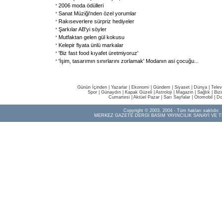
2006 moda ödülleri
Sanat Müziği'nden özel yorumlar
Rakıseverlere sürpriz hediyeler
Şarkılar AB'yi söyler
Mutfaktan gelen gül kokusu
Kelepir fiyata ünlü markalar
'Biz fast food kıyafet üretmiyoruz'
'İşim, tasarımın sınırlarını zorlamak' Modanın asi çocuğu
...
Günün İçinden
|
Yazarlar
|
Ekonomi
|
Gündem
|
Siyaset
|
Dünya |
Telev
Spor
|
Günaydın
|
Kapak Güzeli
|
Astroloji
|
Magazin
|
Sağlık
|
Biz
Cumartesi
|
Aktüel Pazar
|
Sarı Sayfalar
|
Otomobil
|
Do
Copyright © 2003, 2004 - Tüm hakları saklıdır.
MERKEZ GAZETE DERGİ BASIM YAYINCILIK SANAYİ VE T