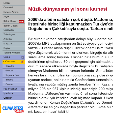
Emlak
Otomobil
Müzik dünyasının yıl sonu karnesi
Detaylı Arama
Arşiv
2006'da albüm satışları çok düştü. Madonna,
Kültür Sanat
listesinde birinciliği kaptırmazken Türkiye'
Sabah Çocuk
Doğulu'nun Çakkıdı'sıyla coştu. Tarkan sınıft
Günaydın
Televizyon
Bir süredir korsan satışlardan dolayı büyük darbe ala
Astroloji
2006'da MP3 paylaşımının en üst seviyeye gelmesiyle
Magazin
yüzde 70 kadar altına düştü. Birçok önemli isim "Nası
Sağlık
diye düşünerek albümlerini ertelerken, birçoğu da a
Turizm Rehberi
sürdü ama sonuç boşuna. Eskiden bir albümün 750 bin 
Cuma
dedirtirken şimdilerde 50 bini geçmesi için atılmadık 
»
Cumartesi
durum sadece ülkemizde böyle değil tabii ki. Satıştan
Yazarlar
olmayan Madonna bile durumun farkında. Son albümü
Güncel
herkes tarafından bilinirken bunun ona satış olarak
Yaşama Dair
uyanan şarkıcı, ani bir atakla Confessions turnesini ba
Sinema
fiyatlarına yaptığı müthiş zamla beraber 'Yılın Kazana
Gurme
milyon 208 bin 957 kişinin izlediği turnesiyle 200 mi
Pazar Sabah
Madonna,
Billboard
'un
yayımladığı yıl sonu listesinde
İşte İnsan
birinci olarak, yılı kendine layık biçimde kapadı. Ülk
Çizerler
yaz dinlenen Kenan Doğulu'nun
Çakkıdı'
sı ve Demet 
Afedersin
'ini en çok beğenilen şarkılar oldu. Ama bu o
mi, koca bir 'hayır' tabii ki!