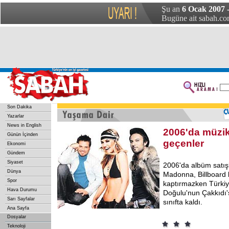
Şu an
6 Ocak 2007 
Bugüne ait sabah.com
Son Dakika
Yazarlar
News in English
2006'da müzikt
Günün İçinden
geçenler
Ekonomi
Gündem
Siyaset
2006'da albüm satışl
Dünya
Madonna, Billboard li
Spor
kaptırmazken Türki
Hava Durumu
Doğulu'nun Çakkıdı's
Sarı Sayfalar
sınıfta kaldı.
Ana Sayfa
Dosyalar
Teknoloji