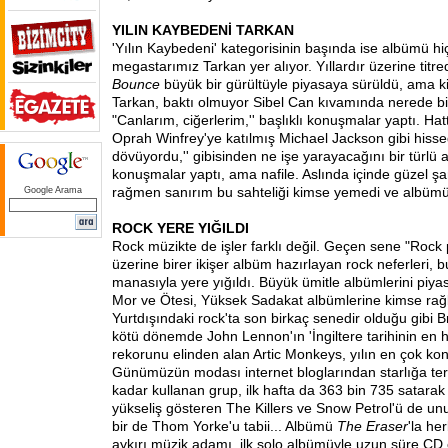
YILIN KAYBEDENİ TARKAN
'Yılın Kaybedeni' kategorisinin başında ise albümü hi
megastarımız Tarkan yer alıyor. Yıllardır üzerine titre
Bounce
büyük bir gürültüyle piyasaya sürüldü, ama 
Tarkan, baktı olmuyor Sibel Can kıvamında nerede b
"Canlarım, ciğerlerim,'' başlıklı konuşmalar yaptı. Hat
Oprah Winfrey'ye katılmış Michael Jackson gibi hiss
dövüyordu,'' gibisinden ne işe yarayacağını bir türl
konuşmalar yaptı, ama nafile. Aslında içinde güzel şa
rağmen sanırım bu sahteliği kimse yemedi ve albümü
Google Arama
ROCK YERE YIĞILDI
Rock müzikte de işler farklı değil. Geçen sene "Rock pa
üzerine birer ikişer albüm hazırlayan rock neferleri, 
manasıyla yere yığıldı. Büyük ümitle albümlerini piy
Mor ve Ötesi, Yüksek Sadakat albümlerine kimse rağ
Yurtdışındaki rock'ta son birkaç senedir olduğu gibi Br
kötü dönemde John Lennon'ın 'İngiltere tarihinin en h
rekorunu elinden alan Artic Monkeys, yılın en çok ko
Günümüzün modası internet bloglarından starlığa terf
kadar kullanan grup, ilk hafta da 363 bin 735 satarak
yükseliş gösteren The Killers ve Snow Petrol'ü de u
bir de Thom Yorke'u tabii... Albümü
The Eraser
'la her
aykırı müzik adamı, ilk solo albümüyle uzun süre CD