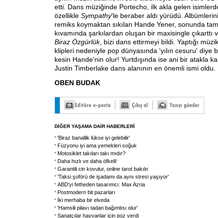
etti. Dans müziğinde Portecho, ilk akla gelen isimlerd
özellikle
Sympathy
'le beraber aldı yürüdü. Albümlerini
remiks koymaktan sıkılan Hande Yener, sonunda ta
kıvamında şarkılardan oluşan bir maxisingle çıkarttı v
Biraz Özgürlük
, bizi dans ettirmeyi bildi. Yaptığı müzik
klipleri nedeniyle pop dünyasında 'yılın cesuru' diye bi
kesin Hande'nin olur! Yurtdışında ise ani bir atakla 
Justin Timberlake dans alanının en önemli ismi oldu.
OBEN BUDAK
DİĞER YAŞAMA DAİR HABERLERİ
'Biraz banallik lükse iyi gelebilir'
Füzyonu iyi ama yemekleri soğuk
Motosiklet takıları takı mıdır?
Daha hızlı ve daha öfkeli!
Garantili cin kovulur, online tarot bakılır
'Taksi şoförü de işadamı da aynı stresi yaşıyor'
ABD'yi fetheden tasarımcı: Max Azria
Postmodern bit pazarları
İki merhaba bir elveda
'Hamsili pilavı tadan bağımlısı olur'
Sanatçılar hayvanlar için poz verdi