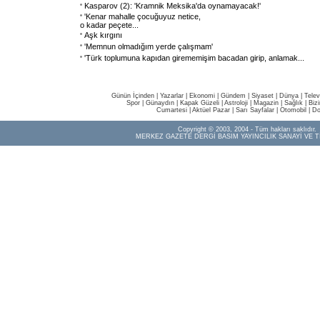
Kasparov (2): 'Kramnik Meksika'da oynamayacak!'
'Kenar mahalle çocuğuyuz netice,
o kadar peçete
...
Aşk kırgını
'Memnun olmadığım yerde çalışmam'
'Türk toplumuna kapıdan girememişim bacadan girip, anlamak
...
Günün İçinden
|
Yazarlar
|
Ekonomi
|
Gündem
|
Siyaset
|
Dünya |
Telev
Spor
|
Günaydın
|
Kapak Güzeli
|
Astroloji
|
Magazin
|
Sağlık
|
Biz
Cumartesi
|
Aktüel Pazar
|
Sarı Sayfalar
|
Otomobil
|
Do
Copyright © 2003, 2004 - Tüm hakları saklıdır.
MERKEZ GAZETE DERGİ BASIM YAYINCILIK SANAYİ VE T