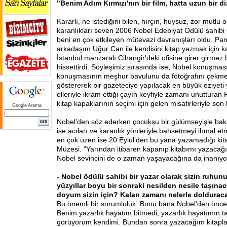
"Benim Adım Kırmızı'nın bir film, hatta uzun bir di
Kararlı, ne istediğini bilen, hırçın, huysuz, zor mutlu o
karanlıkları seven 2006 Nobel Edebiyat Ödülü sahib
beni en çok etkileyen mütevazi davranışları oldu. Pa
arkadaşım Uğur Can ile kendisini kitap yazmak için 
İstanbul manzaralı Cihangir'deki ofisine girer girme
hissettirdi. Söyleşimiz sırasında ise, Nobel konuşma
konuşmasının meşhur bavulunu da fotoğrafını çekm
göstererek bir gazeteciye yapılacak en büyük eziyeti
elleriyle ikram ettiği çayın keyfiyle zamanı unutturan
kitap kapaklarının seçimi için gelen misafirleriyle son
Google Arama
Nobel'den söz ederken çocuksu bir gülümseyişle ba
ise acıları ve karanlık yönleriyle bahsetmeyi ihmal et
en çok üzen ise 20 Eylül'den bu yana yazamadığı ki
Müzesi. "Yarından itibaren kapanıp kitabımı yazacağ
Nobel sevincini de o zaman yaşayacağına da inanıyo
- Nobel ödülü sahibi bir yazar olarak sizin ruhunu
yüzyıllar boyu bir sonraki nesilden nesile taşınac
doyum sizin için? Kalan zamanı nelerle doldurac
Bu önemli bir sorumluluk. Bunu bana Nobel'den önce 
Benim yazarlık hayatım bitmedi, yazarlık hayatımın 
görüyorum kendimi. Bundan sonra yazacağım kitapla