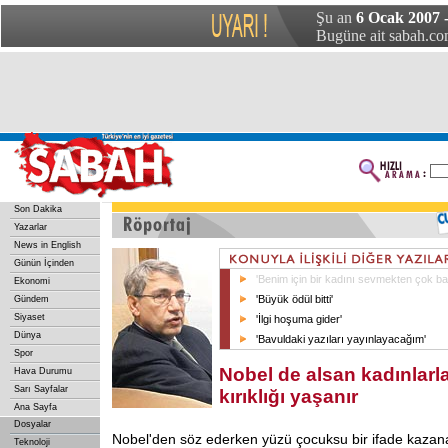
Şu an
6 Ocak 2007 
Bugüne ait sabah.com
Son Dakika
Yazarlar
News in English
Günün İçinden
'Benim için bir kadını sevmekten çok b
Ekonomi
'Büyük ödül bitti'
Gündem
Siyaset
'İlgi hoşuma gider'
Dünya
'Bavuldaki yazıları yayınlayacağım'
Spor
Nobel de alsan kadınlarla
Hava Durumu
Sarı Sayfalar
kırıklığı yaşanır
Ana Sayfa
Dosyalar
Nobel'den söz ederken yüzü çocuksu bir ifade kazana
Teknoloji