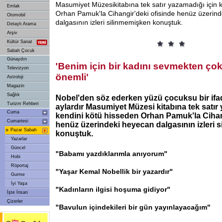
Masumiyet Müzesikitabına tek satır yazamadığı için 
Emlak
Orhan Pamuk'la Cihangir'deki ofisinde henüz üzerin
Otomobil
dalgasının izleri silinmemişken konuştuk.
Detaylı Arama
Arşiv
Kültür Sanat
Sabah Çocuk
Günaydın
'Benim için bir kadını sevmekten ç
Televizyon
önemli'
Astroloji
Magazin
Sağlık
Nobel'den söz ederken yüzü çocuksu bir ifa
Turizm Rehberi
aylardır Masumiyet Müzesi kitabına tek satır
Cuma
kendini kötü hisseden Orhan Pamuk'la Cihan
Cumartesi
henüz üzerindeki heyecan dalgasının izleri 
»
Pazar Sabah
konuştuk.
Yazarlar
Güncel
"Babamı yazdıklarımla anıyorum"
Hobi
Röportaj
"Yaşar Kemal Nobellik bir yazardır"
Gurme
İyi Yaşa
"Kadınların ilgisi hoşuma gidiyor"
İşte İnsan
Çizerler
"Bavulun içindekileri bir gün yayınlayacağım"