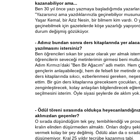
kazanabiliyor ama...
Ben 30 yıl önce yazı yazmaya başladığımda yazarlara
"Yazarsınız ama yazdıklarınızla geçinebiliyor musunuz
Yaşar Kemal, bir Aziz Nesin, bir bilmem kim vardı. O
geçinebilmek için gazetelerde köşe yazarlığı yapıyor
durum değişmiş gözüküyor.
- Adınız bundan sonra ders kitaplarında yer alac
yazılmasını istersiniz?
Ben öğrencileri sıkan bir yazar olarak yer almak iste
öğrencilerin seveceği metinlerimin girmesi beni mutl
Adım Kırmızı'daki "Ben Bir Ağacım" adlı metin. Hem 
gençlerin anlayabileceği, hem de felsefi bir metindir
ders kitaplarında sıkıcı, ezberlenmesi gereken, neşes
ettim. Bir gün ders kitaplarına gireceksem çocukları, 
zenginleştirecek, kolay anlaşılan bilgilendirecek eğlen
seçilmesini isterim. Öyle siyasi şeylerde de aklım yok
- Ödül töreni sırasında oldukça heyecanlandığnı
aklınızdan geçenler?
O sırada düşündüğüm tek şey, tembihlendiği ve prova 
kralın elinden düşürmeden almaktı. Onları doğru şeki
vermek kolay bir şey değilmiş. Ödülü alan da o sırad
düşünemiyor. Kral 25 yıldır tecrübe kazanmış tabi.