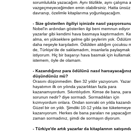
sorumlulukla yazacağım. Aynı titizlikle, aynı çalışma
vazgeçmeyeceğimden emin olabilirsiniz. Hatta ünsüz b
davranıp, özelimle kitaplarıma yoğunlaşacağım.
- Size gösterilen ilgiliyi içinizde nasıl yaşıyorsun
Nobel'in ardından gösterilen ilgi beni memnun ediyo
yazarlar gibi kendimi hava basmaya kaptırmadım. Ken
alma, en yükseklere gelme gibi şeylerim yok. Ödül
daha neşeyle karşıladım. Ödülden aldığım çocuksu 
de, Türkiye'de de saklamadım, insanlarla paylaşmak
istiyorum. Hiç bir başarıyı hava basmak için kullamak
istemem, öyle de olamam.
- Kazandığınız para ödülünü nasıl harcayacağınız
düşündünüz mü?
Orasını düşünmedim. Ben 32 yıldır yazıyorum. Yazarl
hayatımın ilk on yılında yazarlıktan fazla para
kazanamıyordum. Sıkıntılıydım. Kimse de bana, para
sorunun nedir? diye sormadı. Sormadıkları için
kızmıyordum onlara. Ondan sonraki on yılda kazand
Güzel bir on yıldı. Şimdiki 10-12 yılda ise tüketemey
kazanıyorum. Herkes de bana paraları ne yapacağım
zaman sormadınız, şimdi de sormayın diyorum.
- Türkiye'de artık yazarlar da kitaplarının satışınd