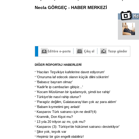
Necla GÖRGEÇ - HABER MERKEZİ
DİĞER RÖPORTAJ HABERLERİ
'Hacıları Teşvikiye kafelerine davet ediyorum'
'Onuruma laf edecek olanın küçük dilini sökerim'
'Babasız bayram olmaz'
'Kadir'le ip cambazları gibiyiz...'
'Kocam Müslüman bir işadamıydı, şimdi ise rahip'
Türkiye'de nasıl rahip olunur?
'Paragöz değilim, Galatasaray'dan çok az para aldım'
'Babam kıymetimi geç anladı'
Kasparov Türk satrancı için ne dedi?(4)
Kramnik, Don Kişot mu?
13 yıla 20 trilyon az mı, çok mu?
Kasparov (3): Türkiye'de hükümet satrancı destekliyor'
Şike yok, teşvik var
Hepimiz bir gün engelli olabiliriz!