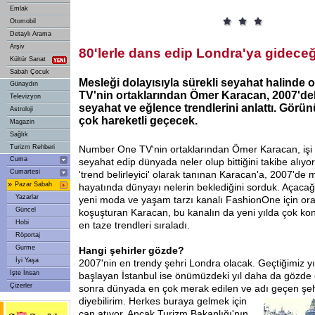
Emlak
Otomobil
Detaylı Arama
Arşiv
80'lerle dans edip Londra'ya gideceğ
Kültür Sanat
Sabah Çocuk
Mesleği dolayısıyla sürekli seyahat halinde
Günaydın
TV'nin ortaklarından Ömer Karacan, 2007'de
Televizyon
seyahat ve eğlence trendlerini anlattı. Görü
Astroloji
çok hareketli geçecek.
Magazin
Sağlık
Turizm Rehberi
Number One TV'nin ortaklarından Ömer Karacan, işi d
Cuma
seyahat edip dünyada neler olup bittiğini takibe alıyor
Cumartesi
'trend belirleyici' olarak tanınan Karacan'a, 2007'de m
»
Pazar Sabah
hayatında dünyayı nelerin beklediğini sorduk. Açacağı
Yazarlar
yeni moda ve yaşam tarzı kanalı FashionOne için or
Güncel
koşuşturan Karacan, bu kanalın da yeni yılda çok ko
Hobi
en taze trendleri sıraladı.
Röportaj
Gurme
Hangi şehirler gözde?
İyi Yaşa
2007'nin en trendy şehri Londra olacak. Geçtiğimiz y
İşte İnsan
başlayan İstanbul ise önümüzdeki yıl daha da gözde
Çizerler
sonra dünyada en çok merak edilen ve adı geçen şeh
diyebilirim. Herkes
buraya gelmek için
can atıyor. Ancak Turizm Bakanlığı'nın