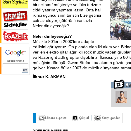
birinci sınıf müşteriye ve lüks turizme
ciddi yatırım yapması lazım. Orta halli,
ikinci üçüncü sınıf turistin bize getirisi
çok az oluyor, götürüsü ise fazla.
Neler dinleyeceğiz?
Neler dinleyeceğiz?
Müzikte 80'lerin 2000'lere adapte
edilişini görüyoruz. Ön planda olan iki akım var. Birinc
verilen elektro gitar ağırlıklı rock müzik yapan gruplar
ve Razorlight adlı gruplar diyebiliriz. İkincisi, yine 80'
Google Arama
müziğinin dönüşü. Gwen Stefani bu akımın gözde şar
geliyor. Kısaca 80'ler 2007'de müzik dünyasına ta
İlknur K. AKMAN
DİĞER HOBİ HABERLERİ