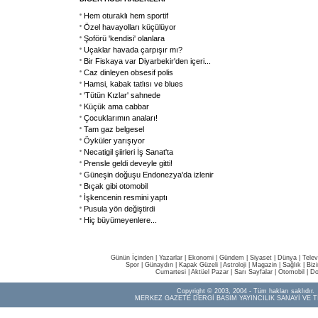
Hem oturaklı hem sportif
Özel havayolları küçülüyor
Şoförü 'kendisi' olanlara
Uçaklar havada çarpışır mı?
Bir Fiskaya var Diyarbekir'den içeri...
Caz dinleyen obsesif polis
Hamsi, kabak tatlısı ve blues
'Tütün Kızlar' sahnede
Küçük ama cabbar
Çocuklarımın anaları!
Tam gaz belgesel
Öyküler yarışıyor
Necatigil şiirleri İş Sanat'ta
Prensle geldi deveyle gitti!
Güneşin doğuşu Endonezya'da izlenir
Bıçak gibi otomobil
İşkencenin resmini yaptı
Pusula yön değiştirdi
Hiç büyümeyenlere...
Günün İçinden
|
Yazarlar
|
Ekonomi
|
Gündem
|
Siyaset
|
Dünya |
Telev
Spor
|
Günaydın
|
Kapak Güzeli
|
Astroloji
|
Magazin
|
Sağlık
|
Biz
Cumartesi
|
Aktüel Pazar
|
Sarı Sayfalar
|
Otomobil
|
Do
Copyright © 2003, 2004 - Tüm hakları saklıdır.
MERKEZ GAZETE DERGİ BASIM YAYINCILIK SANAYİ VE T