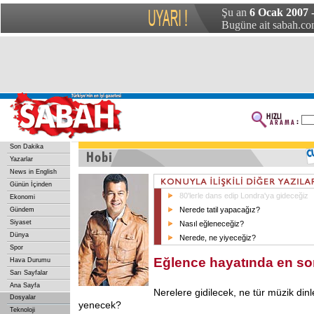
Şu an
6 Ocak 2007 
Bugüne ait sabah.com
Son Dakika
Yazarlar
News in English
Günün İçinden
80'lerle dans edip Londra'ya gideceğiz
Ekonomi
Nerede tatil yapacağız?
Gündem
Siyaset
Nasıl eğleneceğiz?
Dünya
Nerede, ne yiyeceğiz?
Spor
Eğlence hayatında en so
Hava Durumu
Sarı Sayfalar
Ana Sayfa
Nerelere gidilecek, ne tür müzik din
Dosyalar
yenecek?
Teknoloji