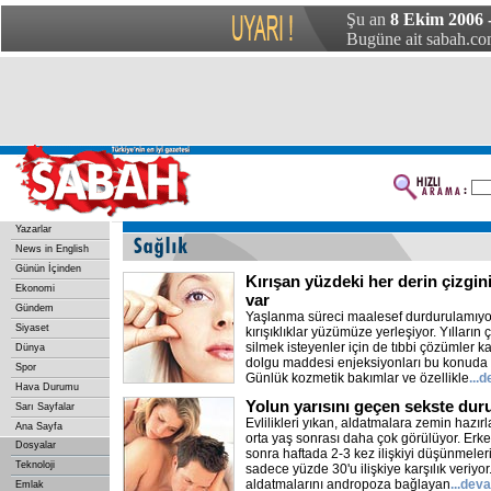
Şu an
8 Ekim 2006 
Bugüne ait sabah.com
Yazarlar
News in English
Günün İçinden
Kırışan yüzdeki her derin çizginin
Ekonomi
var
Gündem
Yaşlanma süreci maalesef durdurulamıyor v
Siyaset
kırışıklıklar yüzümüze yerleşiyor. Yılların
silmek isteyenler için de tıbbi çözümler k
Dünya
dolgu maddesi enjeksiyonları bu konuda 
Spor
Günlük kozmetik bakımlar ve özellikle
...
Hava Durumu
Yolun yarısını geçen sekste duru
Sarı Sayfalar
Evlilikleri yıkan, aldatmalara zemin hazırl
Ana Sayfa
orta yaş sonrası daha çok görülüyor. Erkek
Dosyalar
sonra haftada 2-3 kez ilişkiyi düşünmeleri
Teknoloji
sadece yüzde 30'u ilişkiye karşılık veriyor
aldatmalarını andropoza bağlayan
...dev
Emlak