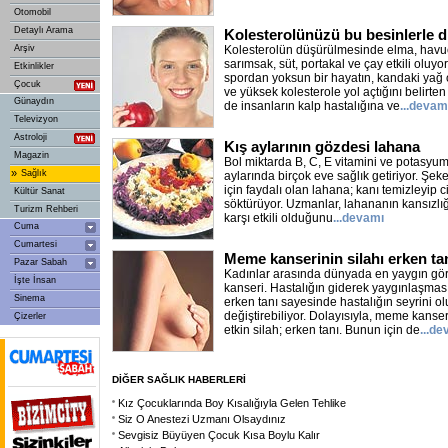
Otomobil
Detaylı Arama
Kolesterolünüzü bu besinlerle d
Arşiv
Kolesterolün düşürülmesinde elma, havuç
sarımsak, süt, portakal ve çay etkili olu
Etkinlikler
spordan yoksun bir hayatın, kandaki yağ
Çocuk
ve yüksek kolesterole yol açtığını belirte
Günaydın
de insanların kalp hastalığına ve
...devam
Televizyon
Astroloji
Kış aylarının gözdesi lahana
Magazin
Bol miktarda B, C, E vitamini ve potasyum
»
Sağlık
aylarında birçok eve sağlık getiriyor. Şek
için faydalı olan lahana; kanı temizleyip cil
Kültür Sanat
söktürüyor. Uzmanlar, lahananın kansızlığ
Turizm Rehberi
karşı etkili olduğunu
...devamı
Cuma
Cumartesi
Meme kanserinin silahı erken ta
Pazar Sabah
Kadınlar arasında dünyada en yaygın gö
İşte İnsan
kanseri. Hastalığın giderek yaygınlaşmas
Sinema
erken tanı sayesinde hastalığın seyrini 
değiştirebiliyor. Dolayısıyla, meme kanse
Çizerler
etkin silah; erken tanı. Bunun için de
...d
DİĞER SAĞLIK HABERLERİ
Kız Çocuklarında Boy Kısalığıyla Gelen Tehlike
Siz O Anestezi Uzmanı Olsaydınız
Sevgisiz Büyüyen Çocuk Kısa Boylu Kalır