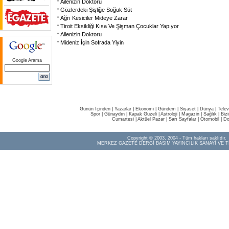
Ailenizin Doktoru
Gözlerdeki Şişliğe Soğuk Süt
Ağrı Kesiciler Mideye Zarar
Tiroit Eksikliği Kısa Ve Şişman Çocuklar Yapıyor
Ailenizin Doktoru
Mideniz İçin Sofrada Yiyin
Google Arama
Günün İçinden
|
Yazarlar
|
Ekonomi
|
Gündem
|
Siyaset
|
Dünya |
Telev
Spor
|
Günaydın
|
Kapak Güzeli
|
Astroloji
|
Magazin
|
Sağlık
|
Biz
Cumartesi
|
Aktüel Pazar
|
Sarı Sayfalar
|
Otomobil
|
Do
Copyright © 2003, 2004 - Tüm hakları saklıdır.
MERKEZ GAZETE DERGİ BASIM YAYINCILIK SANAYİ VE T