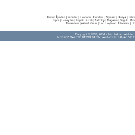
Günün İçinden
|
Yazarlar
|
Ekonomi
|
Gündem
|
Siyaset
|
Dünya |
Telev
Spor
|
Günaydın
|
Kapak Güzeli
|
Astroloji
|
Magazin
|
Sağlık
|
Biz
Cumartesi
|
Aktüel Pazar
|
Sarı Sayfalar
|
Otomobil
|
Do
Copyright © 2003, 2004 - Tüm hakları saklıdır.
MERKEZ GAZETE DERGİ BASIM YAYINCILIK SANAYİ VE T