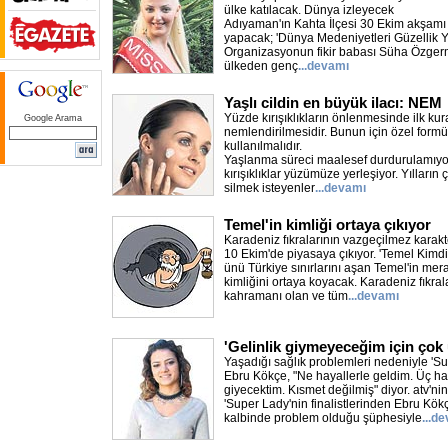
ülke katılacak. Dünya izleyecek
Adıyaman'ın Kahta İlçesi 30 Ekim akşamı b
yapacak; 'Dünya Medeniyetleri Güzellik Y
Organizasyonun fikir babası Süha Özger
ülkeden genç
...devamı
Yaşlı cildin en büyük ilacı: NEM
Yüzde kırışıklıkların önlenmesinde ilk kura
Google Arama
nemlendirilmesidir. Bunun için özel formü
kullanılmalıdır.
Yaşlanma süreci maalesef durdurulamıyor v
kırışıklıklar yüzümüze yerleşiyor. Yılların
silmek isteyenler
...devamı
Temel'in kimliği ortaya çıkıyor
Karadeniz fıkralarının vazgeçilmez karakte
10 Ekim'de piyasaya çıkıyor. 'Temel Kimdir?
ünü Türkiye sınırlarını aşan Temel'in mer
kimliğini ortaya koyacak. Karadeniz fıkra
kahramanı olan ve tüm
...devamı
'Gelinlik giymeyeceğim için ço
Yaşadığı sağlık problemleri nedeniyle 'S
Ebru Kökçe, "Ne hayallerle geldim. Üç haf
giyecektim. Kısmet değilmiş" diyor. atv'ni
'Super Lady'nin finalistlerinden Ebru Kök
kalbinde problem olduğu şüphesiyle
...d