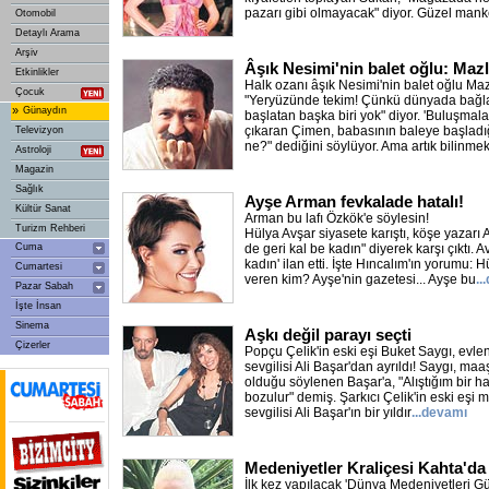
pazarı gibi olmayacak" diyor. Güzel man
Otomobil
Detaylı Arama
Arşiv
Âşık Nesimi'nin balet oğlu: Ma
Etkinlikler
Halk ozanı âşık Nesimi'nin balet oğlu M
Çocuk
"Yeryüzünde tekim! Çünkü dünyada bağla
»
Günaydın
başlatan başka biri yok" diyor. 'Buluşmal
çıkaran Çimen, babasının baleye başladı
Televizyon
ne?" dediğini söylüyor. Ama artık bilinmek i
Astroloji
Magazin
Sağlık
Ayşe Arman fevkalade hatalı!
Kültür Sanat
Arman bu lafı Özkök'e söylesin!
Turizm Rehberi
Hülya Avşar siyasete karıştı, köşe yazarı
Cuma
de geri kal be kadın" diyerek karşı çıktı. A
kadın' ilan etti. İşte Hıncalım'ın yorumu: 
Cumartesi
veren kim? Ayşe'nin gazetesi... Ayşe bu
..
Pazar Sabah
İşte İnsan
Sinema
Aşkı değil parayı seçti
Çizerler
Popçu Çelik'in eski eşi Buket Saygı, evl
sevgilisi Ali Başar'dan ayrıldı! Saygı, ma
olduğu söylenen Başar'a, "Alıştığım bir ha
bozulur" demiş. Şarkıcı Çelik'in eski eşi
sevgilisi Ali Başar'ın bir yıldır
...devamı
Medeniyetler Kraliçesi Kahta'da
İlk kez yapılacak 'Dünya Medeniyetleri Gü