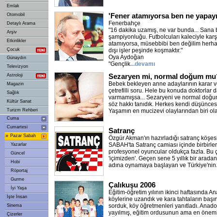
Emlak
'Fener atamıyorsa ben ne yapay
Otomobil
Fenerbahçe
Detaylı Arama
"16 dakika uzamış, ne var bunda... Sana bir
Arşiv
şampiyonluğu. Futbolcuları kaleciyle karşı
Etkinlikler
atamıyorsa, müsebbibi ben değilim herhald
Çocuk
dışı işler peşinde koşmaktır."
Oya Aydoğan
Günaydın
"Gençlik
...devamı
Televizyon
Sezaryen mi, normal doğum mu
Astroloji
Bebek bekleyen anne adaylarının karar 
Magazin
çetrefilli soru. Hele bu konuda doktorlar da
Sağlık
varmamışsa... Sezaryeni ve normal doğ
Kültür Sanat
söz hakkı tanıdık. Herkes kendi düşünces
Turizm Rehberi
Yaşamın en mucizevi olaylarından biri 
Cuma
Cumartesi
Satranç
»
Pazar Sabah
Özgür Akman'ın hazırladığı satranç köşes
SABAH'ta Satranç camiası içinde birbirleri
Yazarlar
profesyonel oyuncular oldukça fazla. Bu çi
Güncel
'içimizden'. Geçen sene 5 yıllık bir arad
Hobi
adına oynamaya başlayan ve Türkiye'nin
Röportaj
Gurme
Çalıkuşu 2006
İyi Yaşa
Eğitim-öğretim yılının ikinci haftasında A
İşte İnsan
köylerine uzandık ve kara tahtaların başı
sorduk, köy öğretmenleri yanıtladı. Anadol
Sinema
yayılmış, eğitim ordusunun ama en önemli
Çizerler