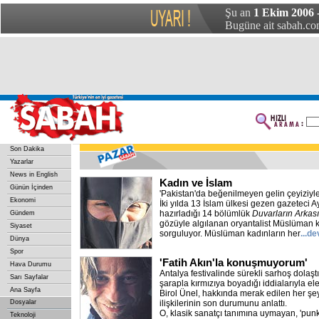
Şu an
1 Ekim 2006 
Bugüne ait sabah.com
Son Dakika
Yazarlar
News in English
Kadın ve İslam
Günün İçinden
'Pakistan'da beğenilmeyen gelin çeyiziyle 
Ekonomi
İki yılda 13 İslam ülkesi gezen gazeteci A
hazırladığı 14 bölümlük
Duvarların Arka
Gündem
gözüyle algılanan oryantalist Müslüman k
Siyaset
sorguluyor. Müslüman kadınların her
...d
Dünya
Spor
'Fatih Akın'la konuşmuyorum'
Hava Durumu
Antalya festivalinde sürekli sarhoş dolaşt
Sarı Sayfalar
şarapla kırmızıya boyadığı iddialarıyla el
Ana Sayfa
Birol Ünel, hakkında merak edilen her şeyi
Dosyalar
ilişkilerinin son durumunu anlattı.
O, klasik sanatçı tanımına uymayan, 'pun
Teknoloji