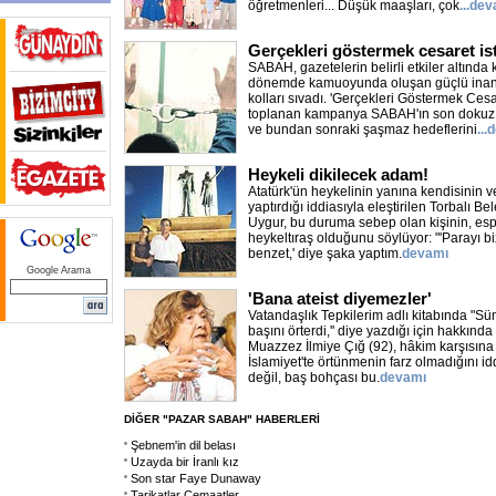
öğretmenleri... Düşük maaşları, çok
...de
Gerçekleri göstermek cesaret is
SABAH, gazetelerin belirli etkiler altında 
dönemde kamuoyunda oluşan güçlü inancı
kolları sıvadı. 'Gerçekleri Göstermek Cesar
toplanan kampanya SABAH'ın son dokuz a
ve bundan sonraki şaşmaz hedeflerini
...
Heykeli dikilecek adam!
Atatürk'ün heykelinin yanına kendisinin ve
yaptırdığı iddiasıyla eleştirilen Torbalı B
Uygur, bu duruma sebep olan kişinin, espr
heykeltıraş olduğunu söylüyor: "'Parayı bi
benzet,' diye şaka yaptım.
devamı
Google Arama
'Bana ateist diyemezler'
Vatandaşlık Tepkilerim adlı kitabında "Sü
başını örterdi,'' diye yazdığı için hakkın
Muazzez İlmiye Çığ (92), hâkim karşısına 
İslamiyet'te örtünmenin farz olmadığını i
değil, baş bohçası bu.
devamı
DİĞER "PAZAR SABAH" HABERLERİ
Şebnem'in dil belası
Uzayda bir İranlı kız
Son star Faye Dunaway
Tarikatlar Cemaatler