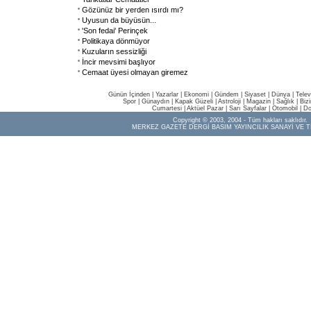
Gözünüz bir yerden ısırdı mı?
Uyusun da büyüsün...
'Son fedai' Perinçek
Politikaya dönmüyor
Kuzuların sessizliği
İncir mevsimi başlıyor
Cemaat üyesi olmayan giremez
Günün İçinden
|
Yazarlar
|
Ekonomi
|
Gündem
|
Siyaset
|
Dünya |
Telev
Spor
|
Günaydın
|
Kapak Güzeli
|
Astroloji
|
Magazin
|
Sağlık
|
Biz
Cumartesi
|
Aktüel Pazar
|
Sarı Sayfalar
|
Otomobil
|
Do
Copyright © 2003, 2004 - Tüm hakları saklıdır.
MERKEZ GAZETE DERGİ BASIM YAYINCILIK SANAYİ VE T