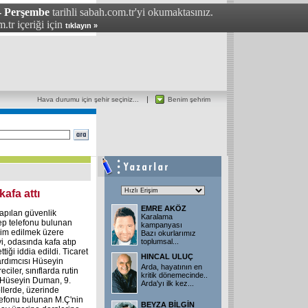
- Perşembe
tarihli sabah.com.tr'yi okumaktasınız.
.tr içeriği için
tıklayın »
Hava durumu için şehir seçiniz...
Benim şehrim
afa attı
EMRE AKÖZ
yapılan güvenlik
Karalama
ep telefonu bulunan
kampanyası
slim edilmek üzere
Bazı okurlarımız
i, odasında kafa atıp
toplumsal...
iği iddia edildi. Ticaret
HINCAL ULUÇ
ardımcısı Hüseyin
Arda, hayatının en
ciler, sınıflarda rutin
kritik dönemecinde..
. Hüseyin Duman, 9.
Arda'yı ilk kez...
ollerde, üzerinde
efonu bulunan M.Ç'nin
BEYZA BİLGİN