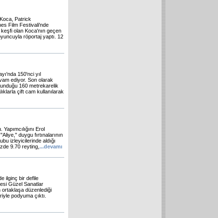
Koca, Patrick
nes Film Festivali'nde
 keşfi olan Koca'nın geçen
oyuncuyla röportaj yaptı. 12
yı'nda 150'nci yıl
evam ediyor. Son olarak
lunduğu 160 metrekarelik
klarla çift cam kullanılarak
. Yapımcılığını Erol
"Aliye," duygu fırtınalarının
ubu izleyicilerinde aldığı
zde 9.70 reyting,
...
devamı
lginç bir defile
tesi Güzel Sanatlar
 ortaklaşa düzenlediği
riyle podyuma çıktı.