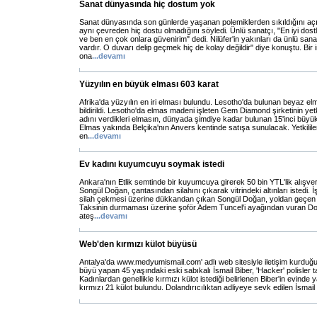
Sanat dünyasında hiç dostum yok
Sanat dünyasında son günlerde yaşanan polemiklerden sıkıldığını açı
aynı çevreden hiç dostu olmadığını söyledi. Ünlü sanatçı, "En iyi dost
ve ben en çok onlara güvenirim" dedi. Nilüfer'in yakınları da ünlü sana
vardır. O duvarı delip geçmek hiç de kolay değildir" diye konuştu. Bir 
ona
...
devamı
Yüzyılın en büyük elması 603 karat
Afrika'da yüzyılın en iri elması bulundu. Lesotho'da bulunan beyaz el
bildirildi. Lesotho'da elmas madeni işleten Gem Diamond şirketinin yetki
adını verdikleri elmasın, dünyada şimdiye kadar bulunan 15'inci büyü
Elmas yakında Belçika'nın Anvers kentinde satışa sunulacak. Yetkililer
en
...
devamı
Ev kadını kuyumcuyu soymak istedi
Ankara'nın Etlik semtinde bir kuyumcuya girerek 50 bin YTL'lik alışv
Songül Doğan, çantasından silahını çıkarak vitrindeki altınları istedi. İş
silah çekmesi üzerine dükkandan çıkan Songül Doğan, yoldan geçen t
Taksinin durmaması üzerine şoför Adem Tuncel'i ayağından vuran Do
ateş
...
devamı
Web'den kırmızı külot büyüsü
Antalya'da www.medyumismail.com' adlı web sitesiyle iletişim kurduğu 
büyü yapan 45 yaşındaki eski sabıkalı İsmail Biber, 'Hacker' polisler 
Kadınlardan genellikle kırmızı külot istediği belirlenen Biber'in evind
kırmızı 21 külot bulundu. Dolandırıcılıktan adliyeye sevk edilen İsmail 