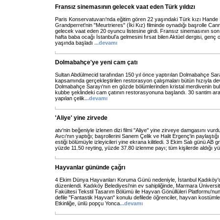
Fransız sinemasının gelecek vaat eden Türk yıldızı
Paris Konservatuvarı'nda eğitim gören 22 yaşındaki Türk kızı Hande 
Grandperret'nin "Meurtrieres" (İki Kız) filminde oynadığı başrolle Can
gelecek vaat eden 20 oyuncu listesine girdi. Fransız sinemasının son
hafta baba ocağı İstanbul'a gelmesini fırsat bilen Aktüel dergisi, genç 
yaşında başladı
...
devamı
Dolmabahçe'ye yeni cam çatı
Sultan Abdülmecid tarafından 150 yıl önce yaptırılan Dolmabahçe Sara
kapsamında gerçekleştirilen restorasyon çalışmaları bütün hızıyla d
Dolmabahçe Sarayı'nın en gözde bölümlerinden kristal merdivenin bu
kubbe şeklindeki cam çatının restorasyonuna başlandı. 30 santim aralı
yapılan çelik
...
devamı
'Aliye' yine zirvede
atv'nin beğeniyle izlenen dizi filmi "Aliye" yine zirveye damgasını vurdu
Avcı'nın yaptığı; başrollerini Sanem Çelik ve Halit Ergenç'in paylaştığı 
estiği bölümüyle izleyicileri yine ekrana kilitledi. 3 Ekim Salı günü AB gr
yüzde 11.50 reyting, yüzde 37.80 izlenme payı; tüm kişilerde aldığı yü
Hayvanlar gününde çağrı
4 Ekim Dünya Hayvanları Koruma Günü nedeniyle, İstanbul Kadıköy'de i
düzenlendi. Kadıköy Belediyesi'nin ev sahipliğinde, Marmara Üniversi
Fakültesi Tekstil Tasarım Bölümü ile Hayvan Gönüllüleri Platformu'nun
defile "Fantastik Hayvan" konulu defilede öğrenciler, hayvan kostümle
Etkinliğe, ünlü popçu Yonca
...
devamı