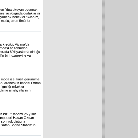
dilen ''dua okuyan oyuncak
mesi açıldığında dudaklarını
oyuncak bebekler ''Allahım,
e mutlu, uzun ömürler
ark edildi. Viyana'da
i maaşı hesabından
 sırada 80'li yaşlarda olduğu
l'in bir huzurevine ya
i moda ise, kaslı görünüme
 Tan, arabeskin babası Orhan
gınlığı erkekler
dirme ameliyatlarının
 kızı, "Babamı 25 yıldır
kayınpederi Hasan Özcan
e son yolculuğuna
 satan Bagno Station'un