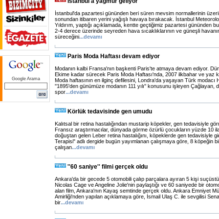
İstanbul'a yağmur geliyor
İstanbul'da pazartesi gününden beri süren mevsim normallerinin üzerin
sonundan itibaren yerini yağışlı havaya bırakacak. İstanbul Meteorol
Yıldırım, yaptığı açıklamada, kentte geçtiğimiz pazartesi gününden b
2-4 derece üzerinde seyreden hava sıcaklıklarının ve güneşli havan
süreceğini
...
devamı
Paris Moda Haftası devam ediyor
Modanın kalbi Fransa'nın başkenti Paris'te atmaya devam ediyor. Dü
Ekime kadar sürecek Paris Moda Haftası'nda, 2007 ilkbahar ve yaz kre
Google Arama
Moda haftasının en ilginç defilesini, Londra'da yaşayan Türk modacı
''1895'den günümüze modanın 111 yılı'' konusunu işleyen Çağlayan, def
spor
...
devamı
Körlük tedavisinde gen umudu
Kalıtsal bir retina hastalığından mustarip köpekler, gen tedavisiyle g
Fransız araştırmacılar, dünyada görme özürlü çocukların yüzde 10 ila 2
doğuştan gelen Leber retina hastalığını, köpeklerde gen tedavisiyle 
Terapisi" adlı dergide bugün yayımlanan çalışmaya göre, 8 köpeğin b
çalışan
...
devamı
''60 saniye'' filmi gerçek oldu
Ankara'da bir gecede 5 otomobili çalıp parçalara ayıran 5 kişi suçüstü
Nicolas Cage ve Angeline Jolie'nin paylaştığı ve 60 saniyede bir otomob
alan film, Ankara'nın Kayaş semtinde gerçek oldu. Ankara Emniyet Mü
Amirliği'nden yapılan açıklamaya göre, İsmail Ulaş C. ile sevgilisi Se
bir
...
devamı