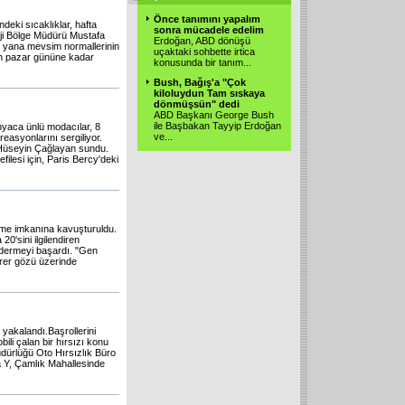
Önce tanımını yapalım
deki sıcaklıklar, hafta
sonra mücadele edelim
oji Bölge Müdürü Mustafa
Erdoğan, ABD dönüşü
u yana mevsim normallerinin
uçaktaki sohbette irtica
ın pazar gününe kadar
konusunda bir tanım...
Bush, Bağış'a "Çok
kiloluydun Tam sıskaya
dönmüşsün" dedi
ABD Başkanı George Bush
ile Başbakan Tayyip Erdoğan
nyaca ünlü modacılar, 8
ve...
asyonlarını sergiliyor.
 Hüseyin Çağlayan sundu.
ilesi için, Paris Bercy'deki
örme imkanına kavuşturuldu.
0'sini ilgilendiren
gidermeyi başardı. "Gen
irer gözü üzerinde
 yakalandı.Başrollerini
ili çalan bir hırsızı konu
dürlüğü Oto Hırsızlık Büro
na Y, Çamlık Mahallesinde