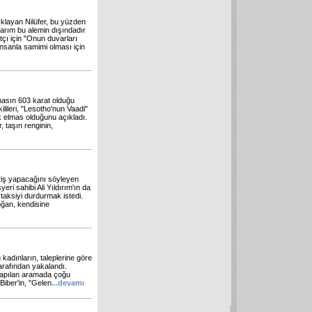
klayan Nilüfer, bu yüzden
larım bu alemin dışındadır
tçı için "Onun duvarları
insanla samimi olması için
masın 603 karat olduğu
lileri, "Lesotho'nun Vaadi"
k elmas olduğunu açıkladı.
, taşın renginin,
eriş yapacağını söyleyen
yeri sahibi Ali Yıldırım'ın da
aksiyi durdurmak istedi.
ğan, kendisine
kadınların, taleplerine göre
tarafından yakalandı.
e yapılan aramada çoğu
Biber'in, "Gelen
...
devamı