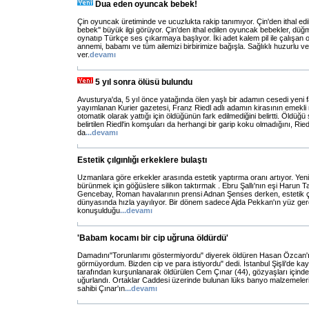
Dua eden oyuncak bebek!
Çin oyuncak üretiminde ve ucuzlukta rakip tanımıyor. Çin'den ithal e
bebek'' büyük ilgi görüyor. Çin'den ithal edilen oyuncak bebekler, düğ
oynatıp Türkçe ses çıkarmaya başlıyor. İki adet kalem pil ile çalışan 
annemi, babamı ve tüm ailemizi birbirimize bağışla. Sağlıklı huzurlu v
ver.
devamı
5 yıl sonra ölüsü bulundu
Avusturya'da, 5 yıl önce yatağında ölen yaşlı bir adamın cesedi yeni f
yayımlanan Kurier gazetesi, Franz Riedl adlı adamın kirasının emekl
otomatik olarak yattığı için öldüğünün fark edilmediğini belirtti. Öldüğü
belirtilen Riedl'in komşuları da herhangi bir garip koku olmadığını, Ried
da
...
devamı
Estetik çılgınlığı erkeklere bulaştı
Uzmanlara göre erkekler arasında estetik yaptırma oranı artıyor. Yen
bürünmek için göğüslere silikon taktırmak . Ebru Şallı'nın eşi Harun
Gencebay, Roman havalarının prensi Adnan Şenses derken, estetik çıl
dünyasında hızla yayılıyor. Bir dönem sadece Ajda Pekkan'ın yüz ger
konuşulduğu
...
devamı
'Babam kocamı bir cip uğruna öldürdü'
Damadını"Torunlarımı göstermiyordu" diyerek öldüren Hasan Özcan'ın
görmüyordum. Bizden cip ve para istiyordu" dedi. İstanbul Şişli'de 
tarafından kurşunlanarak öldürülen Cem Çınar (44), gözyaşları içind
uğurlandı. Ortaklar Caddesi üzerinde bulunan lüks banyo malzemeleri
sahibi Çınar'ın
...
devamı