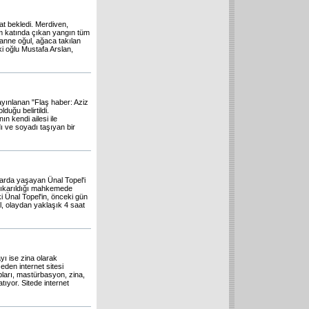
t bekledi. Merdiven,
rum katında çıkan yangın tüm
 anne oğul, ağaca takılan
i oğlu Mustafa Arslan,
ayınlanan "Flaş haber: Aziz
uğu belirtildi.
n kendi ailesi ile
adı ve soyadı taşıyan bir
klarda yaşayan Ünal Topel'i
 çıkarıldığı mahkemede
 Ünal Topel'in, önceki gün
el, olaydan yaklaşık 4 saat
yı ise zina olarak
eden internet sitesi
pları, mastürbasyon, zina,
tıyor. Sitede internet