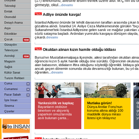
(17) telefonunu, ailesine teslim etmek üzere aldı. M.Ç'nin bu o
Dosyalar
girmeyip, okul
...
devamı
Teknoloji
Emlak
Adliye önünde kavga!
Otomobil
İstanbul Adliyesi önünde bir tehdit davasının tarafları arasında çıkan bı
Detaylı Arama
gözaltına alındı. İstanbul 14. Asliye Ceza Mahkemesinde görülen ''bıçak
Arşiv
Sultanahmet'teki İstanbul Adliyesine gelen sanık ve mağdur yakınları
sözlü sataşma başladı. Ardından yumruklu kavgaya dönüşen olayda, b
Etkinlikler
çıkardı.
devamı
Çocuk
Günaydın
Okuldan alınan kızın hamile olduğu iddiası
Televizyon
Astroloji
Bursa'nın Mustafakemalpaşa ilçesinde, ailesi tarafından okuldan alına
öğrencisi kızın 5 aylık hamile olduğu öne sürüldü. Öğrencinin okulun
Magazin
alan babasının, iddiaların iftira olduğunu söylediği öğrenildi. İddiaya gör
Sağlık
ancak geçen dönemin sonunda okula devamsızlığı bulunan, bu yıl da 
öğrenilen
...
devamı
Kültür Sanat
Turizm Rehberi
Cuma
Cumartesi
Pazar Sabah
İşte İnsan
Yankesicilik ve kapkaç
Mutlaka görün!
O
Sinema
Bayanların otobüse
Dünya Anıtlar Fonu'nun
S
binerken ve alışveriş
koruma altına aldığı 100
g
Çizerler
yaparken omuzlarında
maddelik dünya mirası
L
asılı bulunan çanta...
listesi için tıklayınız
y