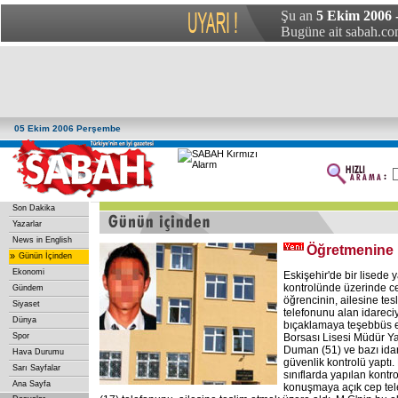
Şu an
5 Ekim 2006 
Bugüne ait sabah.com
05 Ekim 2006 Perşembe
Son Dakika
Yazarlar
News in English
Öğretmenine k
»
Günün İçinden
Ekonomi
Eskişehir'de bir lisede 
kontrolünde üzerinde c
Gündem
öğrencinin, ailesine te
Siyaset
telefonunu alan idareciy
Dünya
bıçaklamaya teşebbüs ett
Spor
Borsası Lisesi Müdür Y
Duman (51) ve bazı idare
Hava Durumu
güvenlik kontrolü yaptı
Sarı Sayfalar
sınıflarda yapılan kontr
Ana Sayfa
konuşmaya açık cep tel