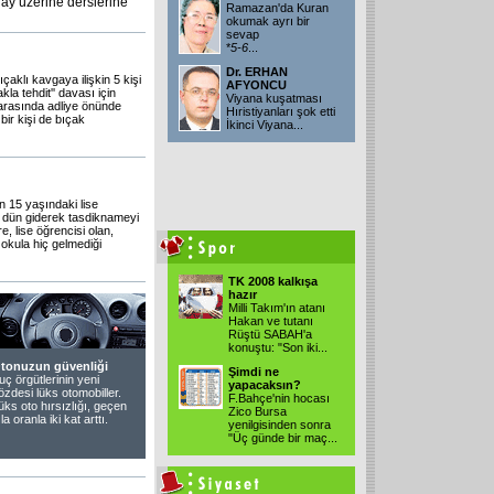
lay üzerine derslerine
Ramazan'da Kuran
okumak ayrı bir
sevap
*
5-6
...
Dr. ERHAN
çaklı kavgaya ilişkin 5 kişi
AFYONCU
la tehdit'' davası için
Viyana kuşatması
 arasında adliye önünde
Hıristiyanları şok etti
ir kişi de bıçak
İkinci Viyana...
n 15 yaşındaki lise
a dün giderek tasdiknameyi
e, lise öğrencisi olan,
okula hiç gelmediği
TK 2008 kalkışa
hazır
Milli Takım'ın atanı
Hakan ve tutanı
Rüştü SABAH'a
konuştu: "Son iki...
tonuzun güvenliği
Şimdi ne
uç örgütlerinin yeni
yapacaksın?
özdesi lüks otomobiller.
F.Bahçe'nin hocası
üks oto hırsızlığı, geçen
Zico Bursa
ıla oranla iki kat arttı.
yenilgisinden sonra
"Üç günde bir maç...