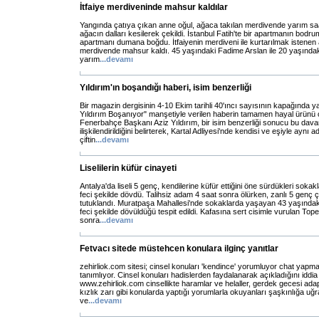
İtfaiye merdiveninde mahsur kaldılar
Yangında çatıya çıkan anne oğul, ağaca takılan merdivende yarım saa
ağacın dalları kesilerek çekildi. İstanbul Fatih'te bir apartmanın bod
apartmanı dumana boğdu. İtfaiyenin merdiveni ile kurtarılmak istenen
merdivende mahsur kaldı. 45 yaşındaki Fadime Arslan ile 20 yaşındak
yarım
...
devamı
Yıldırım'ın boşandığı haberi, isim benzerliği
Bir magazin dergisinin 4-10 Ekim tarihli 40'ıncı sayısının kapağında y
Yıldırım Boşanıyor" manşetiyle verilen haberin tamamen hayal ürünü old
Fenerbahçe Başkanı Aziz Yıldırım, bir isim benzerliği sonucu bu davanı
ilişkilendirildiğini belirterek, Kartal Adliyesi'nde kendisi ve eşiyle aynı 
çiftin
...
devamı
Liselilerin küfür cinayeti
Antalya'da liseli 5 genç, kendilerine küfür ettiğini öne sürdükleri soka
feci şekilde dövdü. Talihsiz adam 4 saat sonra ölürken, zanlı 5 genç
tutuklandı. Muratpaşa Mahallesi'nde sokaklarda yaşayan 43 yaşındaki
feci şekilde dövüldüğü tespit edildi. Kafasına sert cisimle vurulan Top
sonra
...
devamı
Fetvacı sitede müstehcen konulara ilginç yanıtlar
zehirliok.com sitesi; cinsel konuları 'kendince' yorumluyor chat yapma
tanımlıyor. Cinsel konuları hadislerden faydalanarak açıkladığını iddia 
www.zehirliok.com cinsellikte haramlar ve helaller, gerdek gecesi ada
kızlık zarı gibi konularda yaptığı yorumlarla okuyanları şaşkınlığa uğra
ve
...
devamı