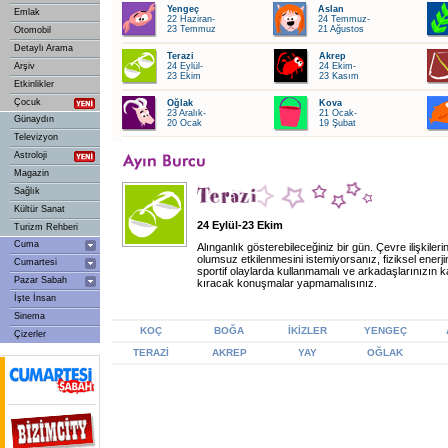
Yengeç
Aslan
Emlak
22 Haziran-
24 Temmuz-
23 Temmuz
21 Ağustos
Otomobil
Detaylı Arama
Terazi
Akrep
Arşiv
24 Eylül-
24 Ekim-
23 Ekim
23 Kasım
Etkinlikler
Çocuk
Oğlak
Kova
23 Aralık-
21 Ocak-
Günaydın
20 Ocak
19 Şubat
Televizyon
Astroloji
Magazin
Sağlık
Kültür Sanat
24 Eylül-23 Ekim
Turizm Rehberi
Cuma
Alınganlık gösterebileceğiniz bir gün. Çevre ilişkilerin
olumsuz etkilenmesini istemiyorsanız, fiziksel enerjin
Cumartesi
sportif olaylarda kullanmamalı ve arkadaşlarınızın ka
Pazar Sabah
kıracak konuşmalar yapmamalısınız.
İşte İnsan
Sinema
KOÇ
BOĞA
İKİZLER
YENGEÇ
Çizerler
TERAZİ
AKREP
YAY
OĞLAK