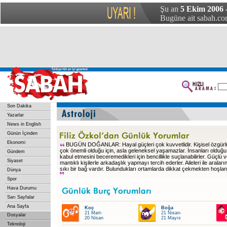
Şu an
5 Ekim 2006 
Bugüne ait sabah.com
Son Dakika
Yazarlar
News in English
Günün İçinden
Ekonomi
BUGÜN DOĞANLAR: Hayal güçleri çok kuvvetlidir. Kişisel özgürlü
çok önemli olduğu için, asla geleneksel yaşamazlar. İnsanları olduğu 
Gündem
kabul etmesini beceremedikleri için bencillikle suçlanabilirler. Güçlü 
Siyaset
mantıklı kişilerle arkadaşlık yapmayı tercih ederler. Aileleri ile araları
sıkı bir bağ vardır. Bulundukları ortamlarda dikkat çekmekten hoşlanı
Dünya
Spor
Hava Durumu
Sarı Sayfalar
Ana Sayfa
Koç
Boğa
21 Mart-
21 Nisan-
Dosyalar
20 Nisan
21 Mayıs
Teknoloji