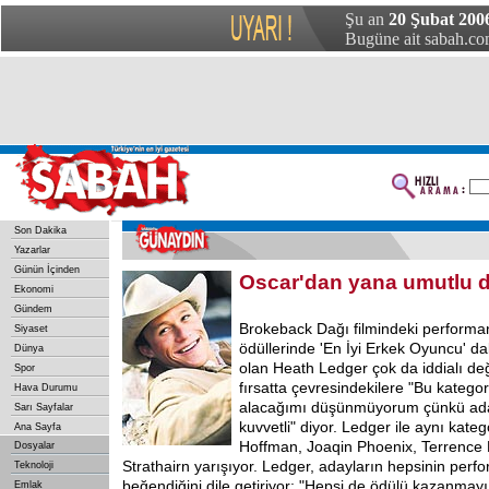
Şu an
20 Şubat 2006
Bugüne ait sabah.com
Son Dakika
Yazarlar
Günün İçinden
Oscar'dan yana umutlu d
Ekonomi
Gündem
Brokeback Dağı filmindeki performans
Siyaset
ödüllerinde 'En İyi Erkek Oyuncu' d
Dünya
olan Heath Ledger çok da iddialı değ
Spor
fırsatta çevresindekilere "Bu kategor
Hava Durumu
alacağımı düşünmüyorum çünkü ada
Sarı Sayfalar
kuvvetli" diyor. Ledger ile aynı kate
Ana Sayfa
Hoffman, Joaqin Phoenix, Terrence
Dosyalar
Strathairn yarışıyor. Ledger, adayların hepsinin perf
Teknoloji
beğendiğini dile getiriyor: "Hepsi de ödülü kazanmayı
Emlak