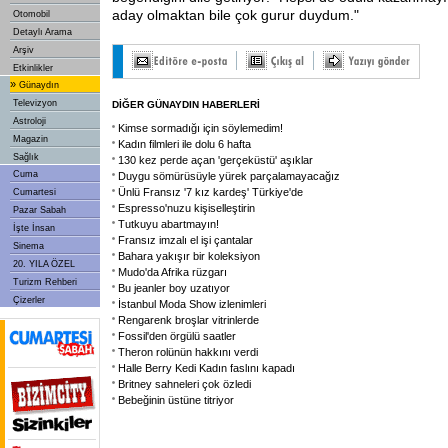
aday olmaktan bile çok gurur duydum."
Otomobil
Detaylı Arama
Arşiv
Etkinlikler
»
Günaydın
Televizyon
DİĞER GÜNAYDIN HABERLERİ
Astroloji
Kimse sormadığı için söylemedim!
Magazin
Kadın filmleri ile dolu 6 hafta
Sağlık
130 kez perde açan 'gerçeküstü' aşıklar
Cuma
Duygu sömürüsüyle yürek parçalamayacağız
Ünlü Fransız '7 kız kardeş' Türkiye'de
Cumartesi
Espresso'nuzu kişiselleştirin
Pazar Sabah
Tutkuyu abartmayın!
İşte İnsan
Fransız imzalı el işi çantalar
Sinema
Bahara yakışır bir koleksiyon
20. YILA ÖZEL
Mudo'da Afrika rüzgarı
Turizm Rehberi
Bu jeanler boy uzatıyor
Çizerler
İstanbul Moda Show izlenimleri
Rengarenk broşlar vitrinlerde
Fossil'den örgülü saatler
Theron rolünün hakkını verdi
Halle Berry Kedi Kadın faslını kapadı
Britney sahneleri çok özledi
Bebeğinin üstüne titriyor