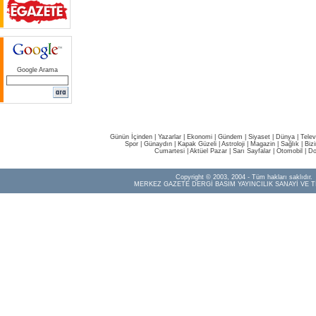
Google Arama
Günün İçinden
|
Yazarlar
|
Ekonomi
|
Gündem
|
Siyaset
|
Dünya |
Telev
Spor
|
Günaydın
|
Kapak Güzeli
|
Astroloji
|
Magazin
|
Sağlık
|
Biz
Cumartesi
|
Aktüel Pazar
|
Sarı Sayfalar
|
Otomobil
|
Do
Copyright © 2003, 2004 - Tüm hakları saklıdır.
MERKEZ GAZETE DERGİ BASIM YAYINCILIK SANAYİ VE T